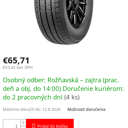
€65,71
€53,42 bez DPH
Jednotková
Osobný odber: Rožňavská – zajtra (prac.
cena:
deň a obj. do 14:00) Doručenie kuriérom:
do 2 pracovných dní
(4 ks)
Môžeme doručiť do:
12.8.2026
Možnosti doručenia
Pridať do košíka