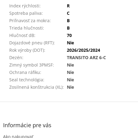
Index rýchlosti
:
R
Spotreba paliva
:
C
Priľnavosť za mokra
:
B
Trieda hlučnosti
:
B
Hlučnosť dB
:
70
Dojazdové pneu (RFT)
:
Nie
Rok výroby (DOT)
:
2026/2025/2024
Dezén
:
TRANSITO ARZ 6-C
Zimný symbol 3PMSF
:
Nie
Ochrana ráfiku
:
Nie
Seal technológia
:
Nie
Zosilnená konštrukcia (XL)
:
Nie
Z
á
p
ä
Informácie pre vás
t
Ako nakupovať