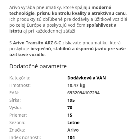
Arivo vyrába pneumatiky, ktoré spájajú
moderné
technológie, prísnu kontrolu kvality a atraktívnu cenu
.
Ich produkty sú obľúbené pre dodávky a úžitkové vozidlá
po celej Európe a poskytujú vodičom
spoľahlivosť a
istotu
aj pri každodennej záťaži.
S
Arivo Transito ARZ 6-C
získavate pneumatiku, ktorá
poskytuje
bezpečnú, stabilnú a úspornú jazdu pre vaše
úžitkové vozidlo
.
Dodatočné parametre
Kategória
:
Dodávkové a VAN
Hmotnosť
:
10.47 kg
EAN
:
6932094107294
Šírka
:
195
Výška
:
70
Priemer
:
15
Sezóna
:
Letné
Značka
:
Arivo
Index nosnosti
:
104