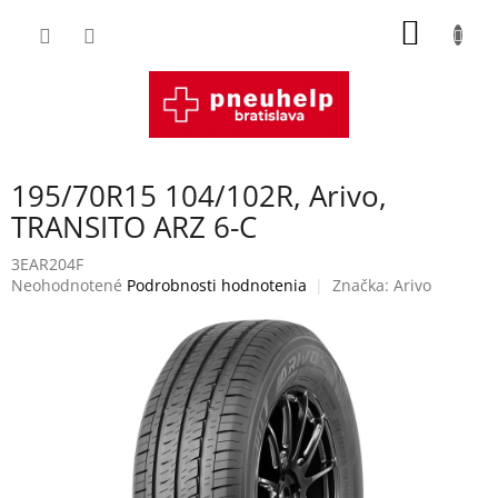
Prejsť
NÁKU
na
obsah
KOŠÍK
195/70R15 104/102R, Arivo,
TRANSITO ARZ 6-C
3EAR204F
Priemerné
Neohodnotené
Podrobnosti hodnotenia
Značka:
Arivo
hodnotenie
produktu
je
0,0
z
5
hviezdičiek.