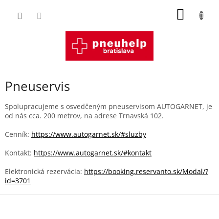
Prejsť
NÁKU
na
obsah
KOŠÍK
Pneuservis
Spolupracujeme s osvedčeným pneuservisom AUTOGARNET, je
od nás cca. 200 metrov, na adrese Trnavská 102.
Cenník:
https://www.autogarnet.sk/#sluzby
Kontakt:
https://www.autogarnet.sk/#kontakt
Elektronická rezervácia:
https://booking.reservanto.sk/Modal/?
id=3701
Z
á