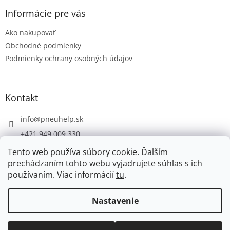
p
ä
Informácie pre vás
t
Ako nakupovať
i
e
Obchodné podmienky
Podmienky ochrany osobných údajov
Kontakt
info
@
pneuhelp.sk
+421 949 009 330
Tento web používa súbory cookie. Ďalším
prechádzaním tohto webu vyjadrujete súhlas s ich
používaním. Viac informácií
tu
.
Vytvoril Shoptet
Nastavenie
Copyright 2026
PNEUHELP.SK
. Všetky práva vyhradené.