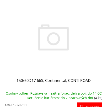
V
ý
p
i
s
p
r
o
d
u
k
t
o
v
150/60D17 66S, Continental, CONTI ROAD
Osobný odber: Rožňavská – zajtra (prac. deň a obj. do 14:00)
Doručenie kuriérom: do 2 pracovných dní
(4 ks)
€85,37 bez DPH