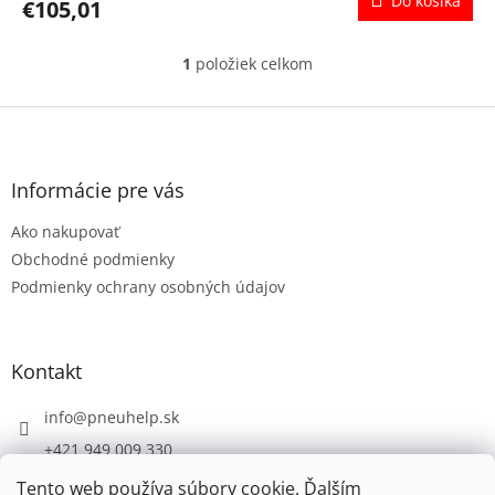
Do košíka
€105,01
1
položiek celkom
O
v
l
Z
á
á
d
p
a
ä
Informácie pre vás
c
t
i
Ako nakupovať
i
e
e
p
Obchodné podmienky
r
Podmienky ochrany osobných údajov
v
k
y
v
Kontakt
ý
p
info
@
pneuhelp.sk
i
s
+421 949 009 330
u
Tento web používa súbory cookie. Ďalším