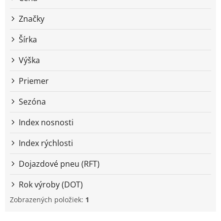
u
k
Značky
t
o
Šírka
v
Výška
Priemer
Sezóna
Index nosnosti
Index rýchlosti
Dojazdové pneu (RFT)
Rok výroby (DOT)
Zobrazených položiek:
1