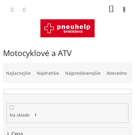
Prejsť
NÁKU
na
obsah
KOŠÍK
Motocyklové a ATV
R
a
Najlacnejšie
Najdrahšie
Najpredávanejšie
Abecedne
d
e
n
i
e
p
Na sklade
1
r
o
d
Cena