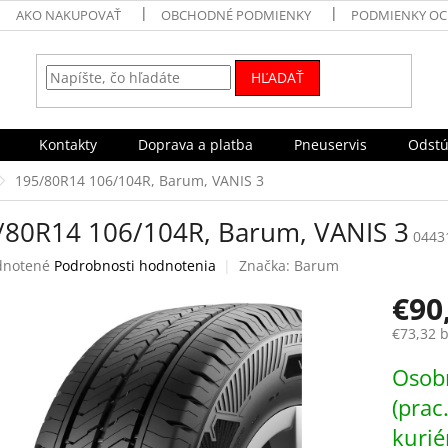
AKO NAKUPOVAŤ
OBCHODNÉ PODMIENKY
PODMIENKY OC
HĽADAŤ
Kontakty
Doprava a platba
Pneuservis
Odstú
195/80R14 106/104R, Barum, VANIS 3
/80R14 106/104R, Barum, VANIS 3
0443
rné
notené
Podrobnosti hodnotenia
Značka:
Barum
enie
€90
tu
€73,32 
Jednotk
Osobn
cena:
čiek.
(prac
kurié