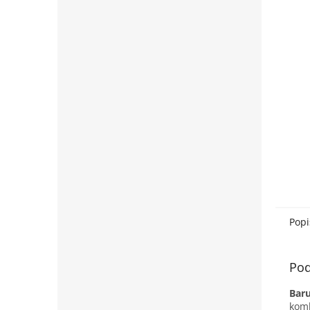
Popi
Pod
Bar
komb