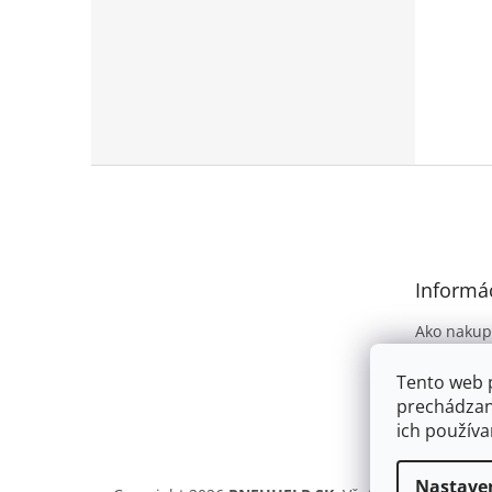
Z
á
p
ä
t
Informác
i
e
Ako nakup
Obchodné
Tento web 
Podmienky
prechádzan
osobných 
ich používa
Nastave