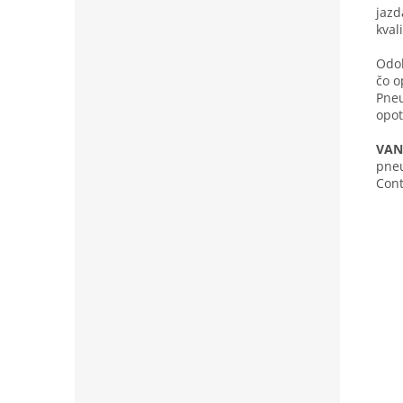
jazd
kval
Odol
čo o
Pneu
opot
VAN
pneu
Cont