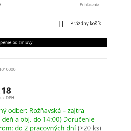
HRANY OSOBNÝCH ÚDAJOV
Prihlásenie
NÁKUPNÝ
Prázdny košík
KOŠÍK
penie od zmluvy
1010000
,18
bez DPH
ová
ý odber: Rožňavská – zajtra
. deň a obj. do 14:00) Doručenie
rom: do 2 pracovných dní
(>20 ks)