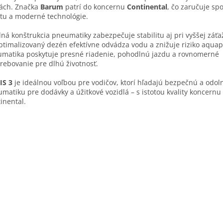
ách. Značka
Barum
patrí do koncernu
Continental
, čo zaručuje spo
itu a moderné technológie.
ná konštrukcia pneumatiky zabezpečuje stabilitu aj pri vyššej záťaži
ptimalizovaný dezén efektívne odvádza vodu a znižuje riziko aquap
matika poskytuje presné riadenie, pohodlnú jazdu a rovnomerné
rebovanie pre dlhú životnosť.
IS 3
je ideálnou voľbou pre vodičov, ktorí hľadajú bezpečnú a odol
matiku pre dodávky a úžitkové vozidlá – s istotou kvality koncernu
inental.