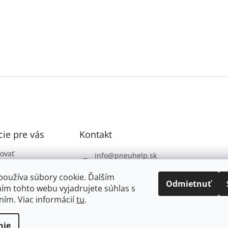
ie pre vás
Kontakt
ovať
info
@
pneuhelp.sk
 podmienky
+421 949 009 330
používa súbory cookie. Ďalším
 ochrany
Odmietnuť
ím tohto webu vyjadrujete súhlas s
údajov
ním. Viac informácií
tu
.
nie