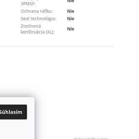
Nie
3PMSF
:
Ochrana ráfiku
:
Nie
Seal technológia
:
Nie
Zosilnená
Nie
konštrukcia (XL)
:
Súhlasím