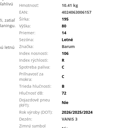
ľahlivú
Hmotnosť
:
10.41 kg
EAN
:
4024063006157
Šírka
:
195
, zatiaľ
laningu.
Výška
:
80
Priemer
:
14
Sezóna
:
Letné
Značka
:
Barum
nú letnú
Index nosnosti
:
106
Index rýchlosti
:
R
Spotreba paliva
:
C
Priľnavosť za
C
mokra
:
Trieda hlučnosti
:
B
Hlučnosť dB
:
72
Dojazdové pneu
Nie
(RFT)
:
Rok výroby (DOT)
:
2026/2025/2024
Dezén
:
VANIS 3
Zimný symbol