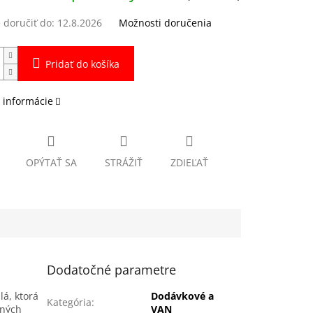
doručiť do:
12.8.2026
Možnosti doručenia
Pridať do košíka
 informácie
OPÝTAŤ SA
STRÁŽIŤ
ZDIEĽAŤ
Dodatočné parametre
lá, ktorá
Dodávkové a
Kategória
:
nných
VAN