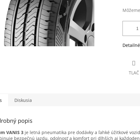
Môžeme 
Detailné
TLAČ
s
Diskusia
robný popis
um VANIS 3
je letná pneumatika pre dodávky a ľahké úžitkové vozid
inuje bezpečnú jazdu, odolnosť a komfort pri dlhších aj každode