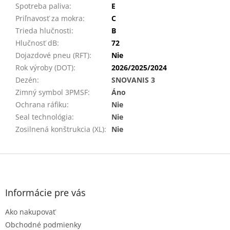
Spotreba paliva
:
E
Priľnavosť za mokra
:
C
Trieda hlučnosti
:
B
Hlučnosť dB
:
72
Dojazdové pneu (RFT)
:
Nie
Rok výroby (DOT)
:
2026/2025/2024
Dezén
:
SNOVANIS 3
Zimný symbol 3PMSF
:
Áno
Ochrana ráfiku
:
Nie
Seal technológia
:
Nie
Zosilnená konštrukcia (XL)
:
Nie
Z
á
p
ä
Informácie pre vás
t
Ako nakupovať
i
e
Obchodné podmienky