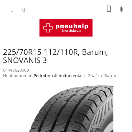
Prejsť
NÁKU
na
obsah
KOŠÍK
225/70R15 112/110R, Barum,
SNOVANIS 3
04440620000
Priemerné
Neohodnotené
Podrobnosti hodnotenia
Značka:
Barum
hodnotenie
produktu
je
0,0
z
5
hviezdičiek.