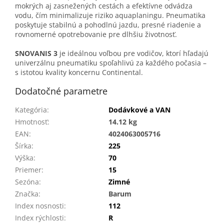
mokrých aj zasnežených cestách a efektívne odvádza
vodu, čím minimalizuje riziko aquaplaningu. Pneumatika
poskytuje stabilnú a pohodlnú jazdu, presné riadenie a
rovnomerné opotrebovanie pre dlhšiu životnosť.
SNOVANIS 3
je ideálnou voľbou pre vodičov, ktorí hľadajú
univerzálnu pneumatiku spoľahlivú za každého počasia –
s istotou kvality koncernu Continental.
Dodatočné parametre
Kategória
:
Dodávkové a VAN
Hmotnosť
:
14.12 kg
EAN
:
4024063005716
Šírka
:
225
Výška
:
70
Priemer
:
15
Sezóna
:
Zimné
Značka
:
Barum
Index nosnosti
:
112
Index rýchlosti
:
R