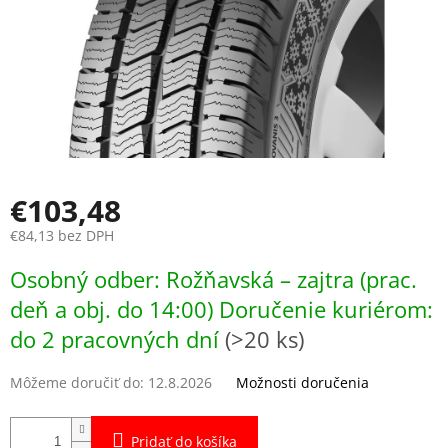
€103,48
€84,13 bez DPH
Jednotková
Osobný odber: Rožňavská – zajtra (prac.
cena:
deň a obj. do 14:00) Doručenie kuriérom:
do 2 pracovných dní
(>20 ks)
Môžeme doručiť do:
12.8.2026
Možnosti doručenia
Pridať do košíka