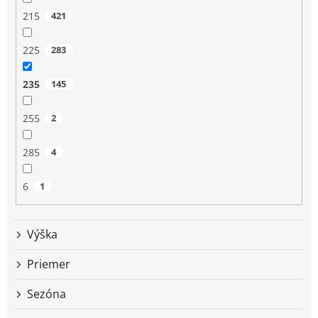
215
421
225
283
235
145
255
2
285
4
6
1
Výška
Priemer
Sezóna