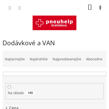
Prejsť
NÁKU
na
obsah
KOŠÍK
Dodávkové a VAN
R
a
Najlacnejšie
Najdrahšie
Najpredávanejšie
Abecedne
d
e
n
i
e
p
Na sklade
145
r
o
d
Cena