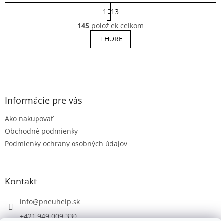
S
1
13
t
O
r
145
položiek celkom
v
á
l
HORE
n
á
k
o
d
v
Z
a
a
c
á
n
i
p
i
e
ä
e
Informácie pre vás
p
t
r
Ako nakupovať
i
v
e
Obchodné podmienky
k
y
Podmienky ochrany osobných údajov
v
ý
p
i
Kontakt
s
u
info
@
pneuhelp.sk
+421 949 009 330