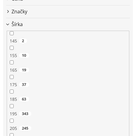
u
k
Značky
t
o
Šírka
v
145
2
155
10
165
19
175
37
185
63
195
343
205
245