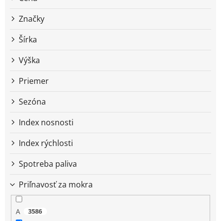
u
k
Značky
t
o
Šírka
v
Výška
Priemer
Sezóna
Index nosnosti
Index rýchlosti
Spotreba paliva
Priľnavosť za mokra
A
3586