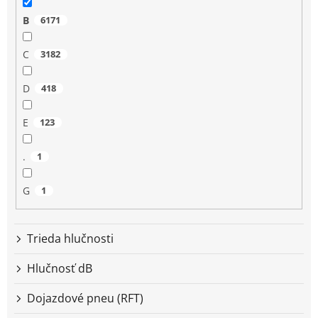
B
6171
C
3182
D
418
E
123
.
1
G
1
Trieda hlučnosti
Hlučnosť dB
Dojazdové pneu (RFT)