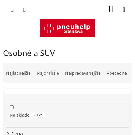
Prejsť
NÁKU
na
obsah
KOŠÍK
Osobné a SUV
R
a
Najlacnejšie
Najdrahšie
Najpredávanejšie
Abecedne
d
e
n
i
e
p
Na sklade
6171
r
o
d
Cena