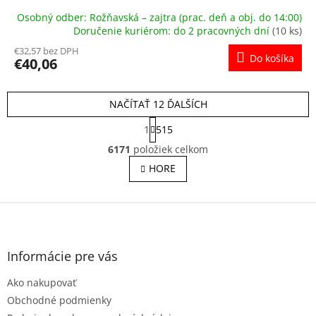
Osobný odber: Rožňavská – zajtra (prac. deň a obj. do 14:00)
Doručenie kuriérom: do 2 pracovných dní
(10 ks)
€32,57 bez DPH
Do košíka
€40,06
NAČÍTAŤ 12 ĎALŠÍCH
S
1
515
t
O
r
6171
položiek celkom
v
á
l
HORE
n
á
k
o
d
v
Z
a
a
c
á
n
i
p
i
e
ä
e
Informácie pre vás
p
t
r
Ako nakupovať
i
v
e
Obchodné podmienky
k