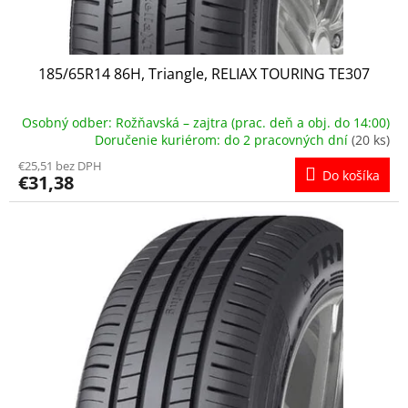
o
v
185/65R14 86H, Triangle, RELIAX TOURING TE307
Osobný odber: Rožňavská – zajtra (prac. deň a obj. do 14:00)
Doručenie kuriérom: do 2 pracovných dní
(20 ks)
€25,51 bez DPH
Do košíka
€31,38