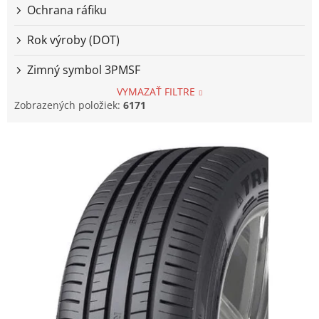
Ochrana ráfiku
Rok výroby (DOT)
Zimný symbol 3PMSF
VYMAZAŤ FILTRE
Zobrazených položiek:
6171
V
ý
p
i
s
p
r
o
d
u
k
t