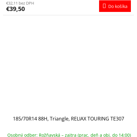
€32,11 bez DPH
Do košíka
€39,50
185/70R14 88H, Triangle, RELIAX TOURING TE307
Osobný odber: Rožňavská – zajtra (prac. deň a obj. do 14:00)