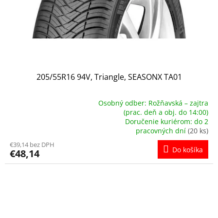
205/55R16 94V, Triangle, SEASONX TA01
Osobný odber: Rožňavská – zajtra
(prac. deň a obj. do 14:00)
Priemerné
Doručenie kuriérom: do 2
hodnotenie
pracovných dní
(20 ks)
produktu
€39,14 bez DPH
je
Do košíka
€48,14
5,0
z
5
hviezdičiek.