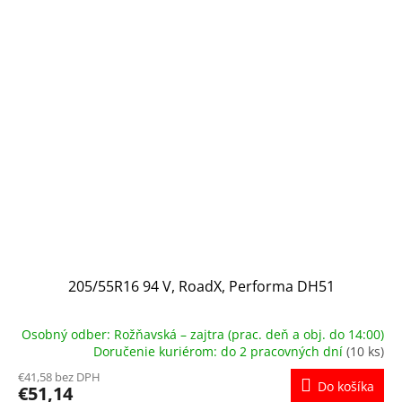
205/55R16 94 V, RoadX, Performa DH51
Osobný odber: Rožňavská – zajtra (prac. deň a obj. do 14:00)
Doručenie kuriérom: do 2 pracovných dní
(10 ks)
€41,58 bez DPH
Do košíka
€51,14