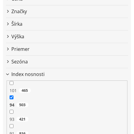
u
k
Značky
t
o
Šírka
v
Výška
Priemer
Sezóna
Index nosnosti
101
465
94
503
93
421
91
816