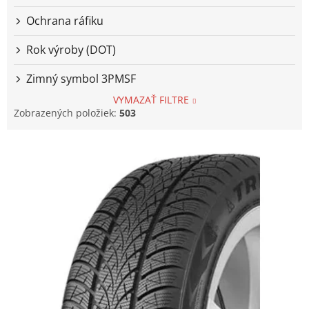
Ochrana ráfiku
Rok výroby (DOT)
Zimný symbol 3PMSF
VYMAZAŤ FILTRE
Zobrazených položiek:
503
V
ý
p
i
s
p
r
o
d
u
k