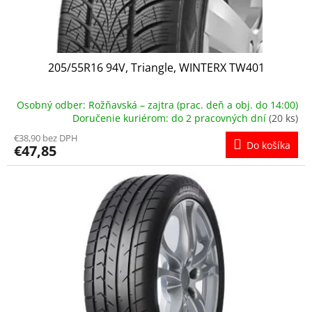
t
o
v
205/55R16 94V, Triangle, WINTERX TW401
Osobný odber: Rožňavská – zajtra (prac. deň a obj. do 14:00)
Doručenie kuriérom: do 2 pracovných dní
(20 ks)
€38,90 bez DPH
Do košíka
€47,85