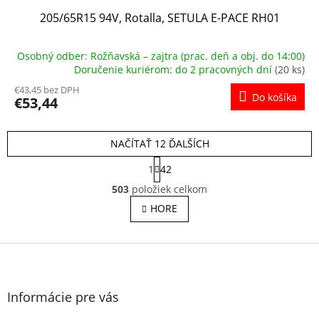
205/65R15 94V, Rotalla, SETULA E-PACE RH01
Osobný odber: Rožňavská – zajtra (prac. deň a obj. do 14:00)
Doručenie kuriérom: do 2 pracovných dní
(20 ks)
€43,45 bez DPH
Do košíka
€53,44
NAČÍTAŤ 12 ĎALŠÍCH
S
1
42
t
O
r
503
položiek celkom
v
á
l
HORE
n
á
k
o
d
v
Z
a
a
c
á
n
i
p
i
e
ä
e
Informácie pre vás
p
t
r