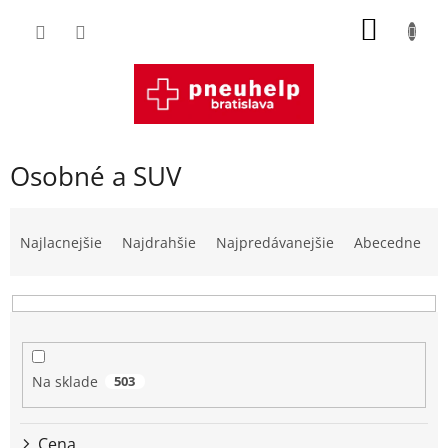
Prejsť
NÁKU
na
obsah
KOŠÍK
Osobné a SUV
R
a
Najlacnejšie
Najdrahšie
Najpredávanejšie
Abecedne
d
e
n
i
e
p
Na sklade
503
r
o
d
Cena