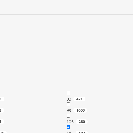
3
93
471
8
99
1003
5
106
280
26
105
507