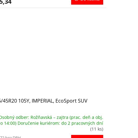
5,34
/45R20 105Y, IMPERIAL, EcoSport SUV
Osobný odber: Rožňavská – zajtra (prac. deň a obj.
o 14:00) Doručenie kuriérom: do 2 pracovných dní
(11 ks)
,72 bez DPH