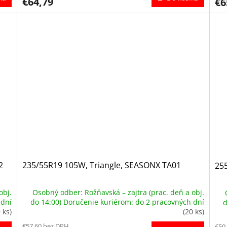
€64,79
€6
2
235/55R19 105W, Triangle, SEASONX TA01
255
obj.
Osobný odber: Rožňavská – zajtra (prac. deň a obj.
 dní
do 14:00) Doručenie kuriérom: do 2 pracovných dní
d
 ks)
(20 ks)
€57,60 bez DPH
€59