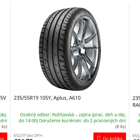
05V
235/55R19 105Y, Aplus, A610
23
RA
obj.
Osobný odber: Rožňavská – zajtra (prac. deň a obj.
 dní
do 14:00) Doručenie kuriérom: do 2 pracovných dní
d
7 ks)
(8 ks)
€52,67 bez DPH
€53
ka
Do košíka