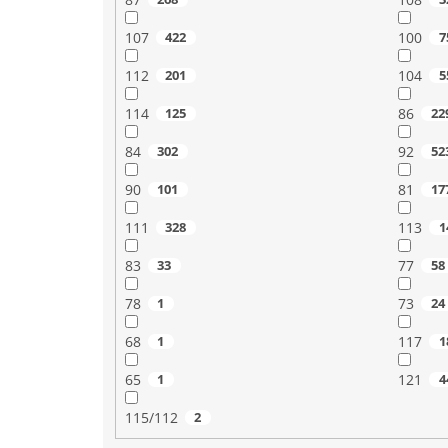
107
422
100
7
112
201
104
5
114
125
86
22
84
302
92
52
90
101
81
17
111
328
113
1
83
33
77
58
78
1
73
24
68
1
117
1
65
1
121
4
115/112
2