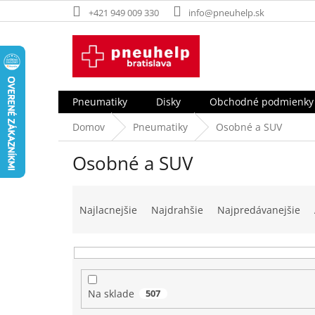
Prejsť
+421 949 009 330
info@pneuhelp.sk
na
obsah
Pneumatiky
Disky
Obchodné podmienky
Domov
Pneumatiky
Osobné a SUV
Osobné a SUV
R
a
Najlacnejšie
Najdrahšie
Najpredávanejšie
d
e
n
i
e
Na sklade
507
p