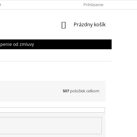
HRANY OSOBNÝCH ÚDAJOV
Prihlásenie
NÁKUPNÝ
Prázdny košík
KOŠÍK
penie od zmluvy
507
položiek celkom