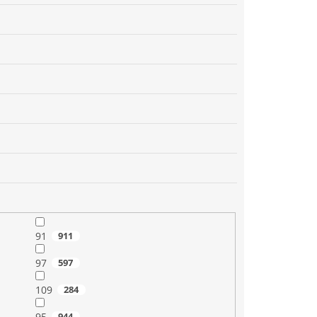
91
911
97
597
109
284
95
944