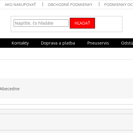
AKO NAKUPOVAŤ
OBCHODNÉ PODMIENKY
PODMIENKY OC
HĽADAŤ
Kontakty
Doprava a platba
Pneuservis
Odstú
Abecedne