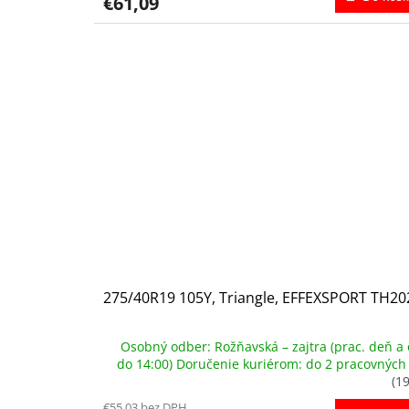
€61,09
275/40R19 105Y, Triangle, EFFEXSPORT TH20
Osobný odber: Rožňavská – zajtra (prac. deň a 
do 14:00) Doručenie kuriérom: do 2 pracovných
(19
€55,03 bez DPH