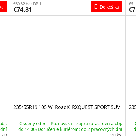
€60,82 bez DPH
€61
ka
Do košíka
€74,81
€7
235/55R19 105 W, RoadX, RXQUEST SPORT SUV
23
obj.
Osobný odber: Rožňavská – zajtra (prac. deň a obj.
 dní
do 14:00) Doručenie kuriérom: do 2 pracovných dní
d
 ks)
(20 ks)