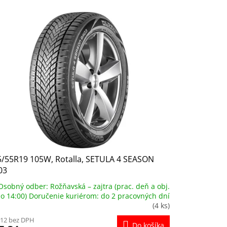
5/55R19 105W, Rotalla, SETULA 4 SEASON
03
Osobný odber: Rožňavská – zajtra (prac. deň a obj.
o 14:00) Doručenie kuriérom: do 2 pracovných dní
(4 ks)
,12 bez DPH
Do košíka