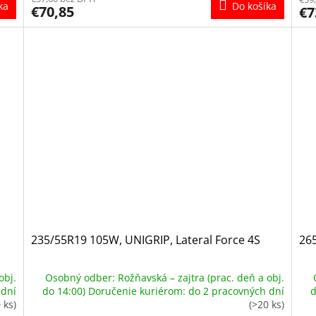
ka
Do košíka
€70,85
€7
235/55R19 105W, UNIGRIP, Lateral Force 4S
265
obj.
Osobný odber: Rožňavská – zajtra (prac. deň a obj.
 dní
do 14:00) Doručenie kuriérom: do 2 pracovných dní
d
 ks)
(>20 ks)