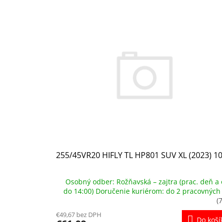
V
ý
p
i
s
p
r
o
d
u
k
t
o
v
255/45VR20 HIFLY TL HP801 SUV XL (2023) 1
Osobný odber: Rožňavská – zajtra (prac. deň a 
do 14:00) Doručenie kuriérom: do 2 pracovných
(
€49,67 bez DPH
Do koší