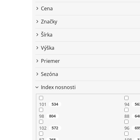
r
o
Cena
d
u
Značky
k
t
Šírka
o
Výška
v
Priemer
Sezóna
Index nosnosti
101
534
94
56
98
804
88
64
102
572
96
69
87
268
108
3