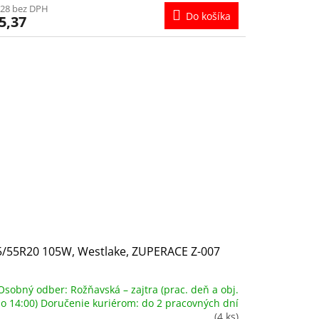
,28 bez DPH
Do košíka
5,37
5/55R20 105W, Westlake, ZUPERACE Z-007
Osobný odber: Rožňavská – zajtra (prac. deň a obj.
o 14:00) Doručenie kuriérom: do 2 pracovných dní
(4 ks)