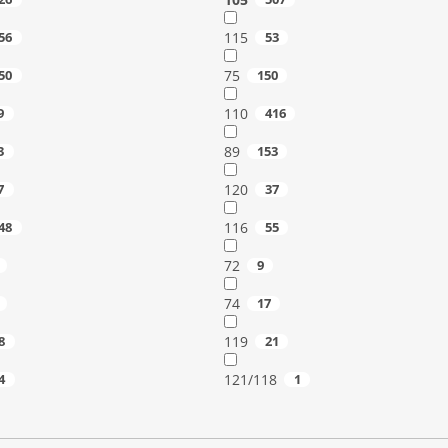
56
115
53
50
75
150
9
110
416
3
89
153
7
120
37
48
116
55
72
9
74
17
8
119
21
4
121/118
1