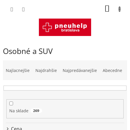
Prejsť
NÁKU
na
obsah
KOŠÍK
Osobné a SUV
R
a
Najlacnejšie
Najdrahšie
Najpredávanejšie
Abecedne
d
e
n
i
e
p
Na sklade
269
r
o
d
Cena