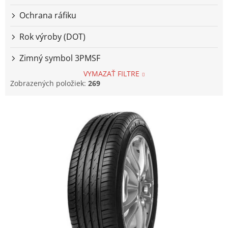
Ochrana ráfiku
Rok výroby (DOT)
Zimný symbol 3PMSF
VYMAZAŤ FILTRE
Zobrazených položiek:
269
V
ý
p
i
s
p
r
o
d
u
k