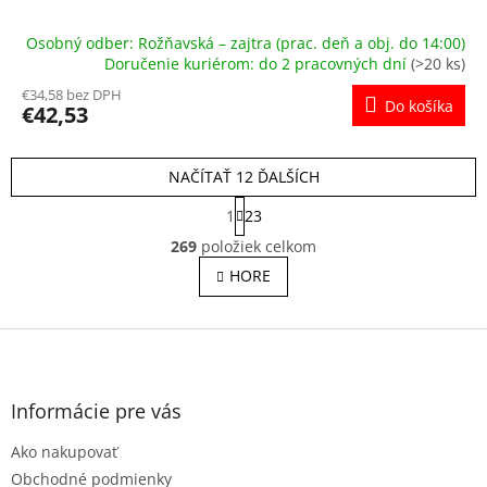
Osobný odber: Rožňavská – zajtra (prac. deň a obj. do 14:00)
Doručenie kuriérom: do 2 pracovných dní
(>20 ks)
€34,58 bez DPH
Do košíka
€42,53
NAČÍTAŤ 12 ĎALŠÍCH
S
1
23
t
O
r
269
položiek celkom
v
á
l
HORE
n
á
k
o
d
v
Z
a
a
c
á
n
i
p
i
e
ä
e
Informácie pre vás
p
t
r
Ako nakupovať
i
v
e
Obchodné podmienky
k