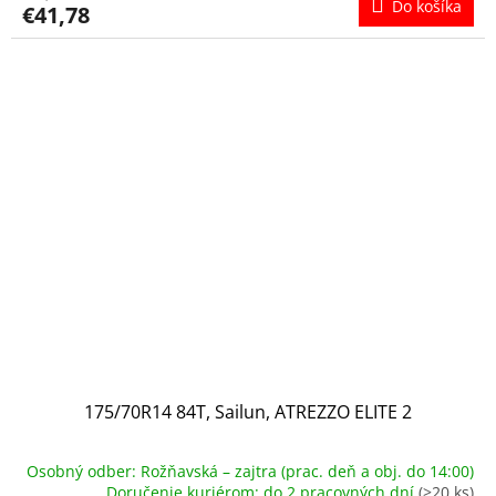
Do košíka
€41,78
175/70R14 84T, Sailun, ATREZZO ELITE 2
Osobný odber: Rožňavská – zajtra (prac. deň a obj. do 14:00)
Doručenie kuriérom: do 2 pracovných dní
(>20 ks)