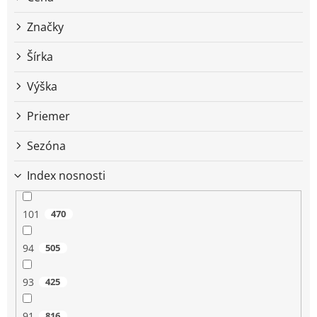
u
k
Značky
t
o
Šírka
v
Výška
Priemer
Sezóna
Index nosnosti
101
470
94
505
93
425
91
816