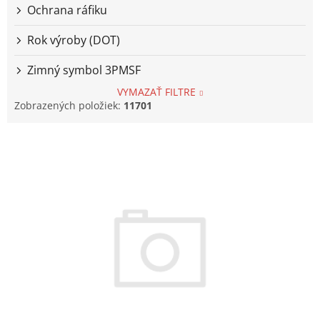
Ochrana ráfiku
Rok výroby (DOT)
Zimný symbol 3PMSF
VYMAZAŤ FILTRE
Zobrazených položiek:
11701
V
ý
p
i
s
p
r
o
d
u
k
t