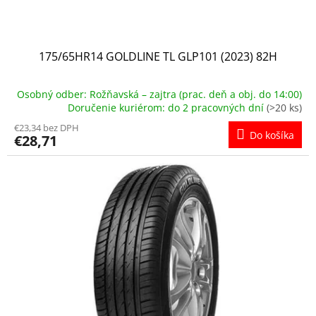
o
v
175/65HR14 GOLDLINE TL GLP101 (2023) 82H
Osobný odber: Rožňavská – zajtra (prac. deň a obj. do 14:00)
Doručenie kuriérom: do 2 pracovných dní
(>20 ks)
€23,34 bez DPH
Do košíka
€28,71