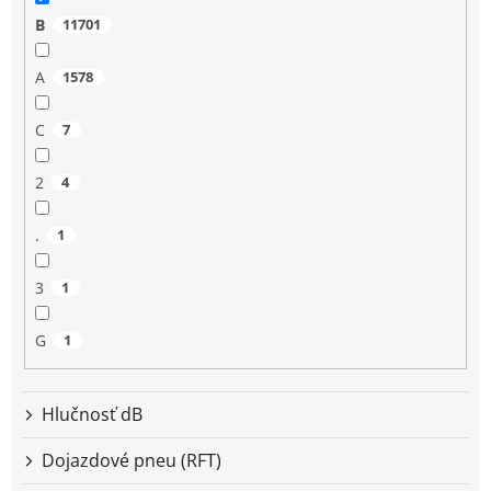
B
11701
A
1578
C
7
2
4
.
1
3
1
G
1
Hlučnosť dB
Dojazdové pneu (RFT)