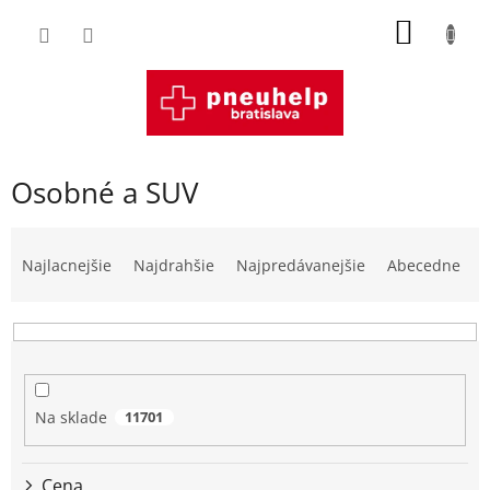
Prejsť
NÁKU
na
obsah
KOŠÍK
Osobné a SUV
R
a
Najlacnejšie
Najdrahšie
Najpredávanejšie
Abecedne
d
e
n
i
e
p
Na sklade
11701
r
o
d
Cena