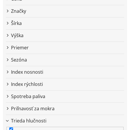
u
k
Značky
t
o
Šírka
v
Výška
Priemer
Sezóna
Index nosnosti
Index rýchlosti
Spotreba paliva
Priľnavosť za mokra
Trieda hlučnosti