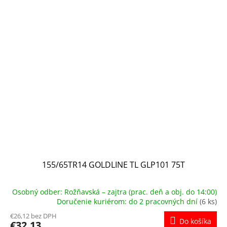
155/65TR14 GOLDLINE TL GLP101 75T
Osobný odber: Rožňavská – zajtra (prac. deň a obj. do 14:00)
Doručenie kuriérom: do 2 pracovných dní
(6 ks)
€26,12 bez DPH
Do košíka
€32,13