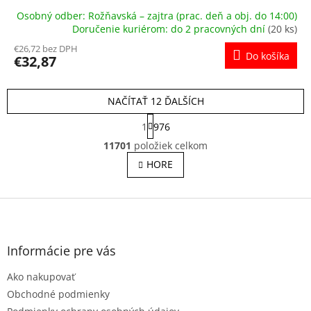
Osobný odber: Rožňavská – zajtra (prac. deň a obj. do 14:00)
Doručenie kuriérom: do 2 pracovných dní
(20 ks)
€26,72 bez DPH
Do košíka
€32,87
NAČÍTAŤ 12 ĎALŠÍCH
S
1
976
t
O
r
11701
položiek celkom
v
á
l
HORE
n
á
k
o
d
v
Z
a
a
c
á
n
i
p
i
e
ä
e
Informácie pre vás
p
t
r
Ako nakupovať
i
v
e
Obchodné podmienky
k
y