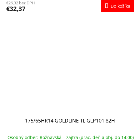
€26,32 bez DPH
Do košíka
€32,37
175/65HR14 GOLDLINE TL GLP101 82H
Osobný odber: Rožňavská – zajtra (prac. deň a obj. do 14:00)