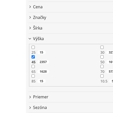
r
o
Cena
d
u
Značky
k
t
Šírka
o
Výška
v
25
15
30
32
45
2357
50
16
65
1628
70
57
85
15
10.5
Priemer
Sezóna