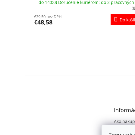
do 14:00) Doručenie kuriérom: do 2 pracovných
(
€39,50 bez DPH
Do koší
€48,58
Z
á
p
ä
t
Informác
i
e
Ako nakup
Obchodné