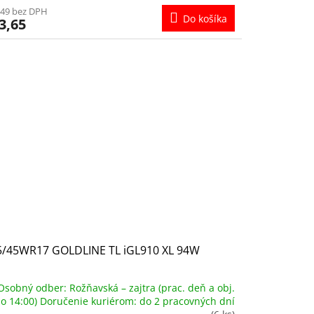
,49 bez DPH
Do košíka
3,65
5/45WR17 GOLDLINE TL iGL910 XL 94W
Osobný odber: Rožňavská – zajtra (prac. deň a obj.
o 14:00) Doručenie kuriérom: do 2 pracovných dní