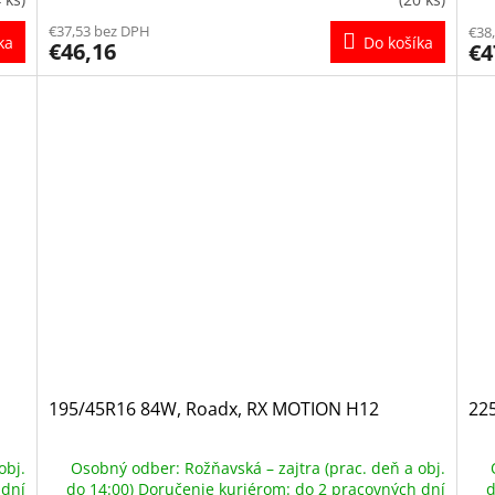
€37,53 bez DPH
€38
ka
Do košíka
€46,16
€4
195/45R16 84W, Roadx, RX MOTION H12
225
obj.
Osobný odber: Rožňavská – zajtra (prac. deň a obj.
 dní
do 14:00) Doručenie kuriérom: do 2 pracovných dní
d