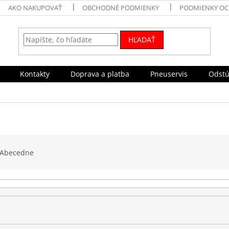
AKO NAKUPOVAŤ
OBCHODNÉ PODMIENKY
PODMIENKY OC
HĽADAŤ
Kontakty
Doprava a platba
Pneuservis
Odstú
Abecedne