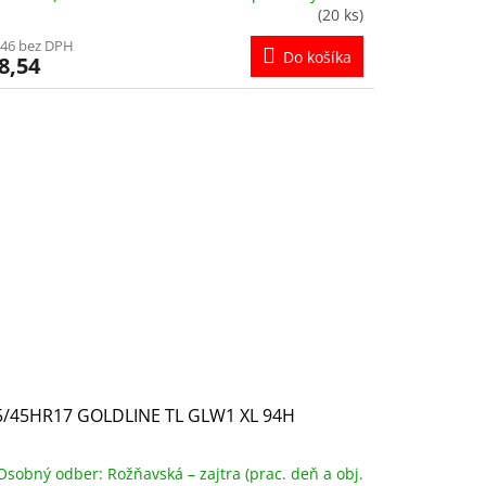
(20 ks)
,46 bez DPH
Do košíka
8,54
5/45HR17 GOLDLINE TL GLW1 XL 94H
Osobný odber: Rožňavská – zajtra (prac. deň a obj.