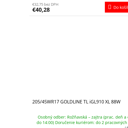
€32,75 bez DPH
Do koší
€40,28
205/45WR17 GOLDLINE TL iGL910 XL 88W
Osobný odber: Rožňavská – zajtra (prac. deň a 
do 14:00) Doručenie kuriérom: do 2 pracovných
(