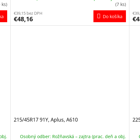
 ks)
(7 ks)
€39,15 bez DPH
€39
ka
Do košíka
€48,16
€4
215/45R17 91Y, Aplus, A610
22
obj.
Osobný odber: Rožňavská – zajtra (prac. deň a obj.