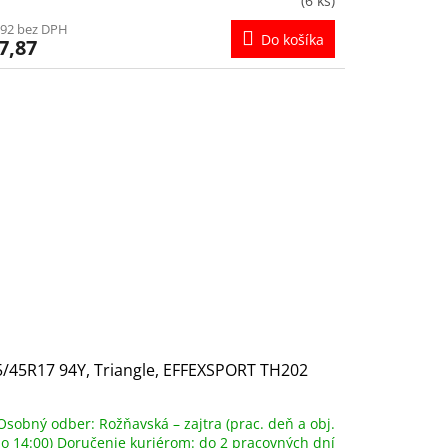
(6 ks)
,92 bez DPH
Do košíka
7,87
/45R17 94Y, Triangle, EFFEXSPORT TH202
Osobný odber: Rožňavská – zajtra (prac. deň a obj.
o 14:00) Doručenie kuriérom: do 2 pracovných dní