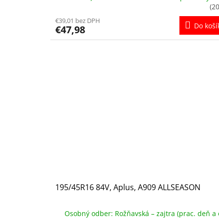
(20
€39,01 bez DPH
Do koší
€47,98
195/45R16 84V, Aplus, A909 ALLSEASON
Osobný odber: Rožňavská – zajtra (prac. deň a 