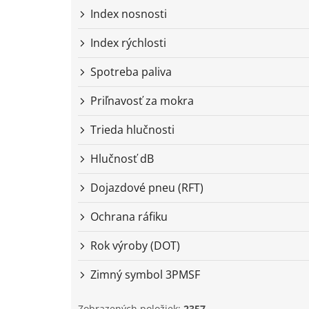
Index nosnosti
Index rýchlosti
Spotreba paliva
Priľnavosť za mokra
Trieda hlučnosti
Hlučnosť dB
Dojazdové pneu (RFT)
Ochrana ráfiku
Rok výroby (DOT)
Zimný symbol 3PMSF
Zobrazených položiek:
2357