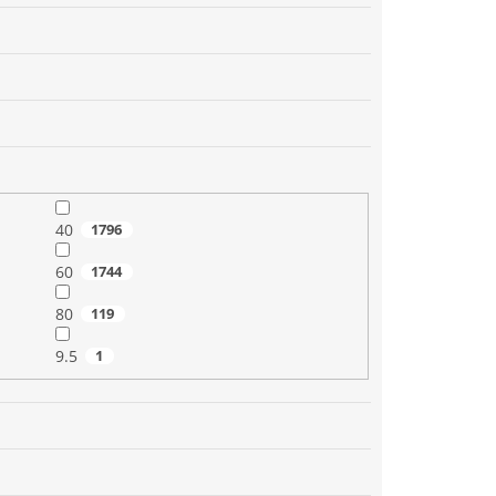
40
1796
60
1744
80
119
9.5
1