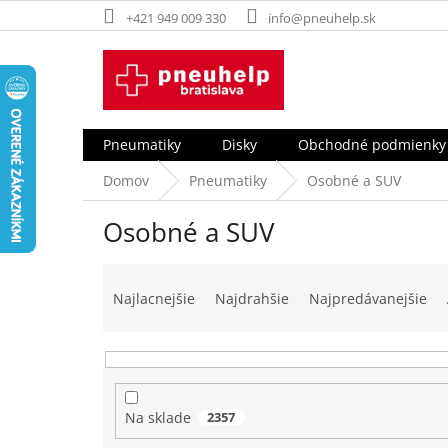
Prejsť
+421 949 009 330
info@pneuhelp.sk
na
obsah
Pneumatiky
Disky
Obchodné podmienky
Domov
Pneumatiky
Osobné a SUV
Osobné a SUV
R
a
Najlacnejšie
Najdrahšie
Najpredávanejšie
d
e
n
i
e
Na sklade
2357
p