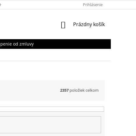
HRANY OSOBNÝCH ÚDAJOV
Prihlásenie
NÁKUPNÝ
Prázdny košík
KOŠÍK
penie od zmluvy
2357
položiek celkom