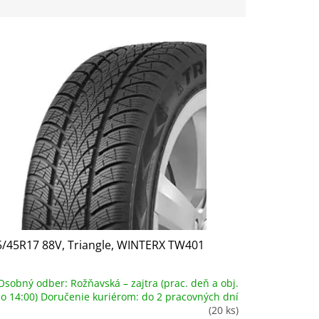
5/45R17 88V, Triangle, WINTERX TW401
Osobný odber: Rožňavská – zajtra (prac. deň a obj.
o 14:00) Doručenie kuriérom: do 2 pracovných dní
(20 ks)