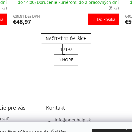
 dní
do 14:00) Doručenie kuriérom: do 2 pracovných dní
d
8 ks)
(8 ks)
€39,81 bez DPH
€40
ka
Do košíka
€48,97
€5
NAČÍTAŤ 12 ĎALŠÍCH
S
1
197
t
O
r
v
HORE
á
l
n
á
k
d
o
a
v
c
a
i
n
e
i
e
p
ie pre vás
Kontakt
r
v
k
ovať
info
@
pneuhelp.sk
y
 podmienky
+421 949 009 330
v