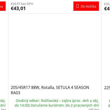
€34,97 bez DPH
€35
ka
Do košíka
€43,01
€4
205/45R17 88W, Rotalla, SETULA 4 SEASON
22
RA03
obj.
Osobný odber: Rožňavská – zajtra (prac. deň a obj.
 dní
do 14:00) Doručenie kuriérom: do 2 pracovných dní
d
4 ks)
(20 ks)