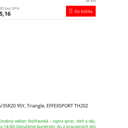
(8 ks)
,85 bez DPH
Do košíka
5,16
/35R20 95Y, Triangle, EFFEXSPORT TH202
Osobný odber: Rožňavská – zajtra (prac. deň a obj.
o 14:00) Doručenie kuriérom: do 2 pracovných dní