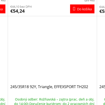
€44,10 bez DPH
€44
ka
Do košíka
€54,24
€5
245/35R18 92Y, Triangle, EFFEXSPORT TH202
245
obj.
Osobný odber: Rožňavská – zajtra (prac. deň a obj.
 dní
do 14:00) Doručenie kuriérom: do 2 pracovných dní
d