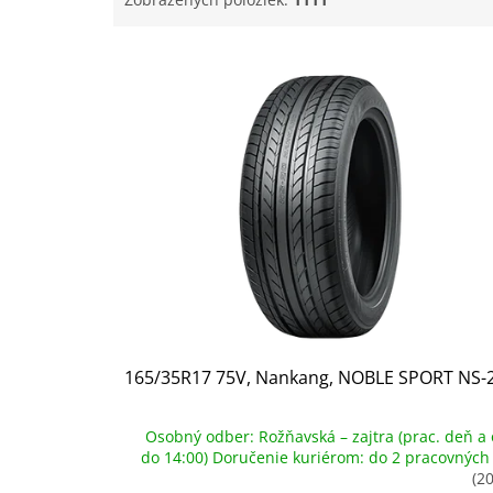
V
ý
p
i
s
p
r
o
d
u
k
t
o
v
165/35R17 75V, Nankang, NOBLE SPORT NS-
Osobný odber: Rožňavská – zajtra (prac. deň a 
do 14:00) Doručenie kuriérom: do 2 pracovných
(20