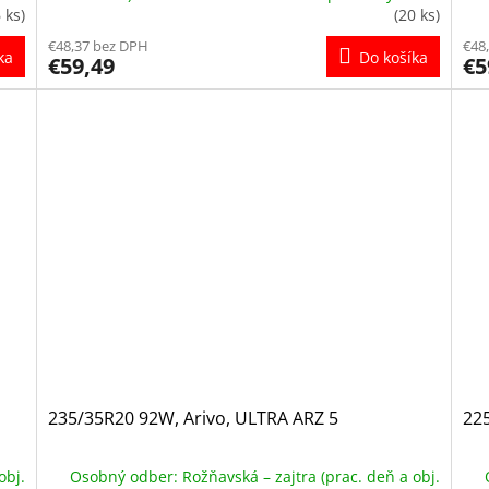
6 ks)
(20 ks)
€48,37 bez DPH
€48
ka
Do košíka
€59,49
€5
235/35R20 92W, Arivo, ULTRA ARZ 5
22
obj.
Osobný odber: Rožňavská – zajtra (prac. deň a obj.