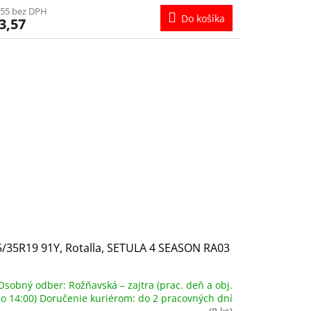
,55 bez DPH
Do košíka
3,57
/35R19 91Y, Rotalla, SETULA 4 SEASON RA03
Osobný odber: Rožňavská – zajtra (prac. deň a obj.
o 14:00) Doručenie kuriérom: do 2 pracovných dní