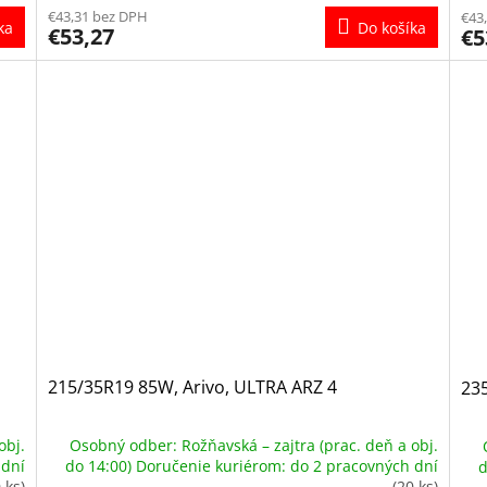
€43,31 bez DPH
€43
ka
Do košíka
€53,27
€5
215/35R19 85W, Arivo, ULTRA ARZ 4
235
obj.
Osobný odber: Rožňavská – zajtra (prac. deň a obj.
 dní
do 14:00) Doručenie kuriérom: do 2 pracovných dní
d
 ks)
(20 ks)