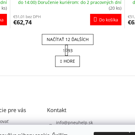
 dní
do 14:00) Doručenie kuriérom: do 2 pracovných dní
d
7 ks)
(20 ks)
€51,01 bez DPH
€51
ka
Do košíka
€62,74
€6
NAČÍTAŤ 12 ĎALŠÍCH
S
1
93
t
O
r
v
HORE
á
l
n
á
k
d
o
a
v
c
a
i
n
e
i
e
p
ie pre vás
Kontakt
r
v
k
ovať
info
@
pneuhelp.sk
y
 podmienky
+421 949 009 330
v