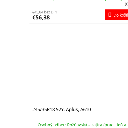
(
€45,84 bez DPH
Do koší
€56,38
245/35R18 92Y, Aplus, A610
Osobný odber: Rožňavská – zajtra (prac. deň a 