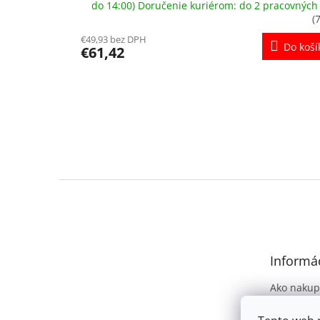
do 14:00) Doručenie kuriérom: do 2 pracovných
(
€49,93 bez DPH
Do koší
€61,42
Z
á
p
ä
t
Informác
i
e
Ako nakup
Obchodné