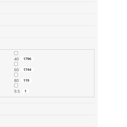
40
1796
60
1744
80
119
9.5
1