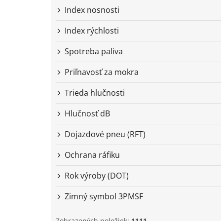
Index nosnosti
Index rýchlosti
Spotreba paliva
Priľnavosť za mokra
Trieda hlučnosti
Hlučnosť dB
Dojazdové pneu (RFT)
Ochrana ráfiku
Rok výroby (DOT)
Zimný symbol 3PMSF
Zobrazených položiek:
1111