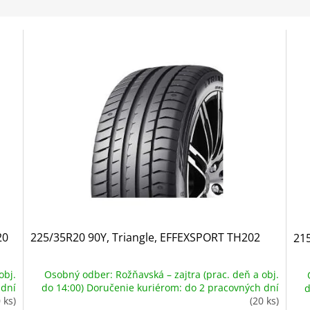
20
225/35R20 90Y, Triangle, EFFEXSPORT TH202
215
obj.
Osobný odber: Rožňavská – zajtra (prac. deň a obj.
 dní
do 14:00) Doručenie kuriérom: do 2 pracovných dní
d
 ks)
(20 ks)