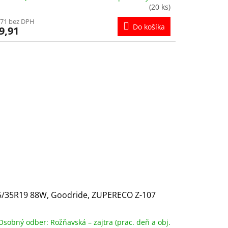
(20 ks)
,71 bez DPH
Do košíka
9,91
5/35R19 88W, Goodride, ZUPERECO Z-107
Osobný odber: Rožňavská – zajtra (prac. deň a obj.