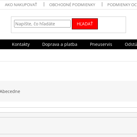
AKO NAKUPOVAŤ
OBCHODNÉ PODMIENKY
PODMIENKY OC
HĽADAŤ
Kontakty
Doprava a platba
Pneuservis
Odstú
Abecedne