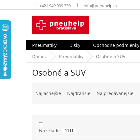
Prejsť
+421 949 009 330
info@pneuhelp.sk
na
obsah
Pneumatiky
Disky
Obchodné podmienky
Domov
Pneumatiky
Osobné a SUV
Osobné a SUV
R
a
Najlacnejšie
Najdrahšie
Najpredávanejšie
d
e
n
i
e
Na sklade
1111
p