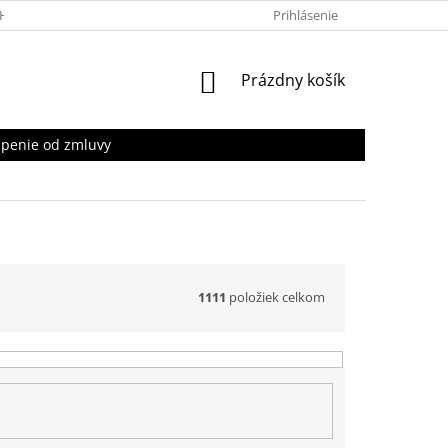
HRANY OSOBNÝCH ÚDAJOV
Prihlásenie
NÁKUPNÝ
Prázdny košík
KOŠÍK
penie od zmluvy
1111
položiek celkom