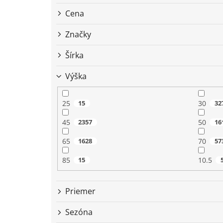
r
o
Cena
d
u
Značky
k
t
Šírka
o
Výška
v
25
15
30
32
45
2357
50
16
65
1628
70
57
85
15
10.5
Priemer
Sezóna