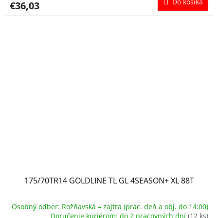
Do košíka
€36,03
175/70TR14 GOLDLINE TL GL 4SEASON+ XL 88T
Osobný odber: Rožňavská – zajtra (prac. deň a obj. do 14:00)
Doručenie kuriérom: do 2 pracovných dní
(12 ks)