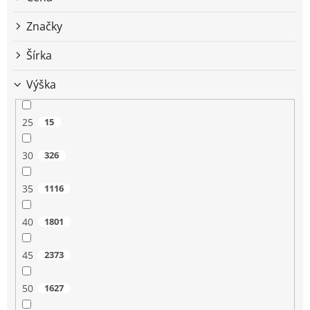
u
k
Značky
t
o
Šírka
v
Výška
25
15
30
326
35
1116
40
1801
45
2373
50
1627