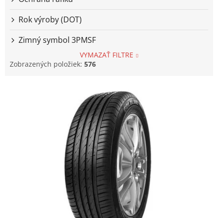
Rok výroby (DOT)
Zimný symbol 3PMSF
VYMAZAŤ FILTRE
Zobrazených položiek:
576
V
ý
p
i
s
p
r
o
d
u
k
t