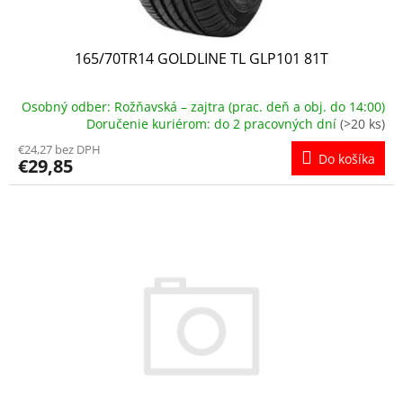
o
v
165/70TR14 GOLDLINE TL GLP101 81T
Osobný odber: Rožňavská – zajtra (prac. deň a obj. do 14:00)
Doručenie kuriérom: do 2 pracovných dní
(>20 ks)
€24,27 bez DPH
Do košíka
€29,85