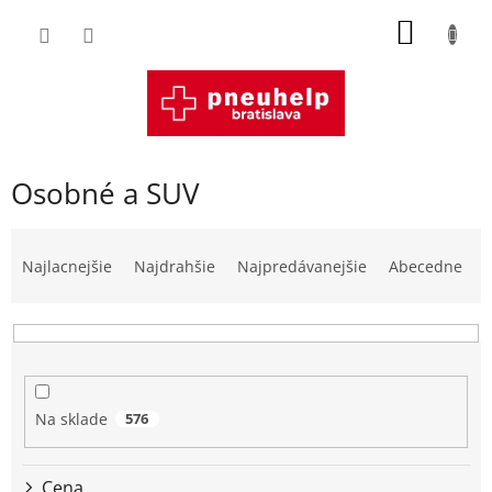
Prejsť
NÁKU
na
obsah
KOŠÍK
Osobné a SUV
R
a
Najlacnejšie
Najdrahšie
Najpredávanejšie
Abecedne
d
e
n
i
e
p
Na sklade
576
r
o
d
Cena