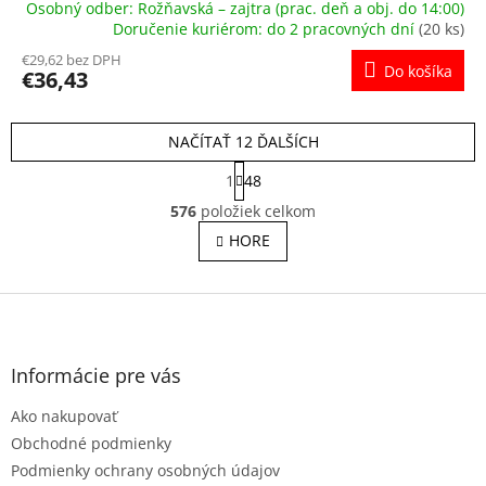
Osobný odber: Rožňavská – zajtra (prac. deň a obj. do 14:00)
Doručenie kuriérom: do 2 pracovných dní
(20 ks)
€29,62 bez DPH
Do košíka
€36,43
NAČÍTAŤ 12 ĎALŠÍCH
S
1
48
t
O
r
576
položiek celkom
v
á
l
HORE
n
á
k
o
d
v
Z
a
a
c
á
n
i
p
i
e
ä
e
Informácie pre vás
p
t
r
Ako nakupovať
i
v
e
Obchodné podmienky
k
y
Podmienky ochrany osobných údajov