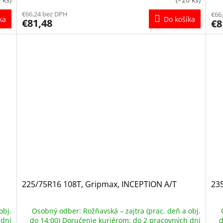
€66,24 bez DPH
€66
ka
Do košíka
€81,48
€8
225/75R16 108T, Gripmax, INCEPTION A/T
23
obj.
Osobný odber: Rožňavská – zajtra (prac. deň a obj.
 dní
do 14:00) Doručenie kuriérom: do 2 pracovných dní
d