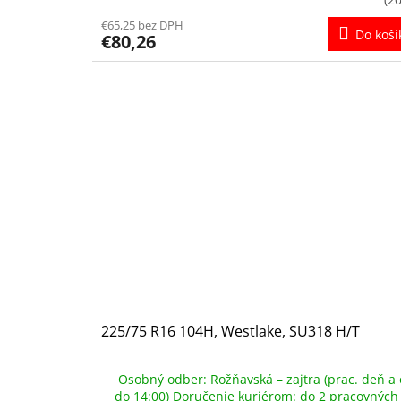
€65,25 bez DPH
Do koší
€80,26
225/75 R16 104H, Westlake, SU318 H/T
Osobný odber: Rožňavská – zajtra (prac. deň a 
do 14:00) Doručenie kuriérom: do 2 pracovných