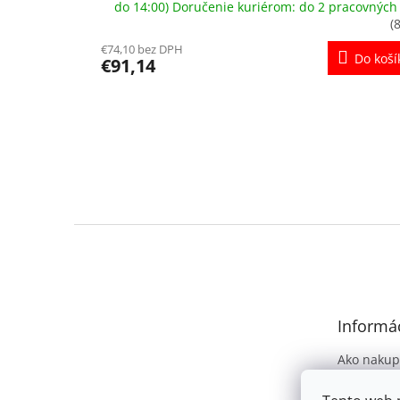
do 14:00) Doručenie kuriérom: do 2 pracovných
(
€74,10 bez DPH
Do koší
€91,14
Z
á
p
ä
t
Informác
i
e
Ako nakup
Obchodné