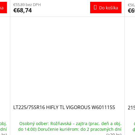
€55,89 bez DPH
€56
Do košíka
ka
€68,74
€6
LT225/75SR16 HIFLY TL VIGOROUS W601115S
21
obj.
Osobný odber: Rožňavská – zajtra (prac. deň a obj.
 dní
do 14:00) Doručenie kuriérom: do 2 pracovných dní
d
 ks)
(>20 ks)