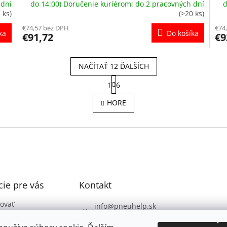
 dní
do 14:00) Doručenie kuriérom: do 2 pracovných dní
d
8 ks)
(>20 ks)
€74,57 bez DPH
€74
ka
Do košíka
€91,72
€9
NAČÍTAŤ 12 ĎALŠÍCH
S
1
6
t
O
r
v
HORE
á
l
n
á
k
d
o
a
v
c
a
i
n
e
i
e
p
ie pre vás
Kontakt
r
v
k
ovať
info
@
pneuhelp.sk
y
 podmienky
+421 949 009 330
v