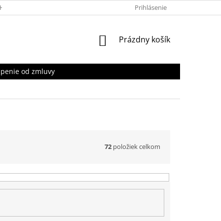
HRANY OSOBNÝCH ÚDAJOV
Prihlásenie
NÁKUPNÝ
Prázdny košík
KOŠÍK
penie od zmluvy
72
položiek celkom