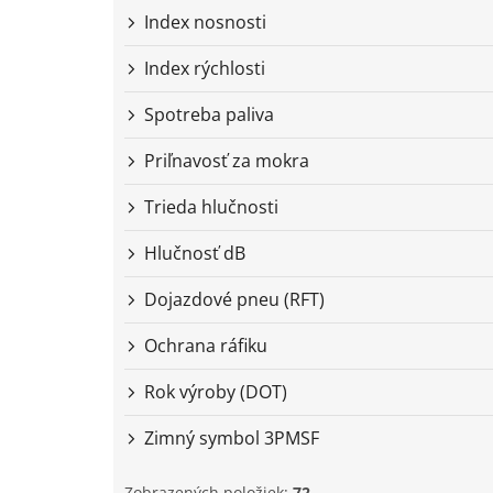
Index nosnosti
Index rýchlosti
Spotreba paliva
Priľnavosť za mokra
Trieda hlučnosti
Hlučnosť dB
Dojazdové pneu (RFT)
Ochrana ráfiku
Rok výroby (DOT)
Zimný symbol 3PMSF
Zobrazených položiek:
72