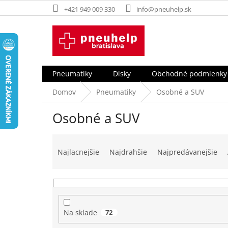
Prejsť
+421 949 009 330
info@pneuhelp.sk
na
obsah
Pneumatiky
Disky
Obchodné podmienky
Domov
Pneumatiky
Osobné a SUV
Osobné a SUV
R
a
Najlacnejšie
Najdrahšie
Najpredávanejšie
d
e
n
i
e
Na sklade
72
p