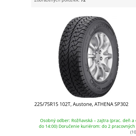
V
ý
p
i
s
p
r
o
d
u
k
t
o
v
225/75R15 102T, Austone, ATHENA SP302
Osobný odber: Rožňavská – zajtra (prac. deň a 
do 14:00) Doručenie kuriérom: do 2 pracovných
(10