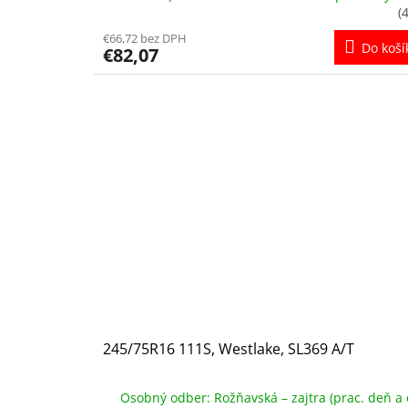
(
€66,72 bez DPH
Do koší
€82,07
245/75R16 111S, Westlake, SL369 A/T
Osobný odber: Rožňavská – zajtra (prac. deň a 