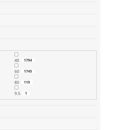
40
1794
60
1745
80
119
9.5
1