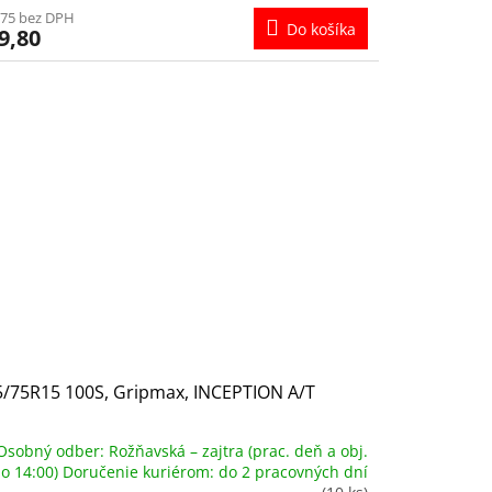
,75 bez DPH
Do košíka
9,80
5/75R15 100S, Gripmax, INCEPTION A/T
Osobný odber: Rožňavská – zajtra (prac. deň a obj.
o 14:00) Doručenie kuriérom: do 2 pracovných dní