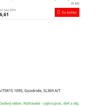
(5 ks)
,41 bez DPH
Do košíka
6,61
/75R15 109S, Goodride, SL369 A/T
Osobný odber: Rožňavská – zajtra (prac. deň a obj.