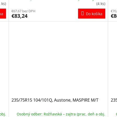
4 ks)
(4 ks)
€67,67 bez DPH
€70
ka
Do košíka
€83,24
€8
235/75R15 104/101Q, Austone, MASPIRE M/T
235
obj.
Osobný odber: Rožňavská – zajtra (prac. deň a obj.