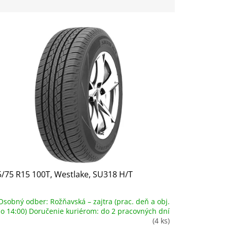
/75 R15 100T, Westlake, SU318 H/T
Osobný odber: Rožňavská – zajtra (prac. deň a obj.
o 14:00) Doručenie kuriérom: do 2 pracovných dní
(4 ks)