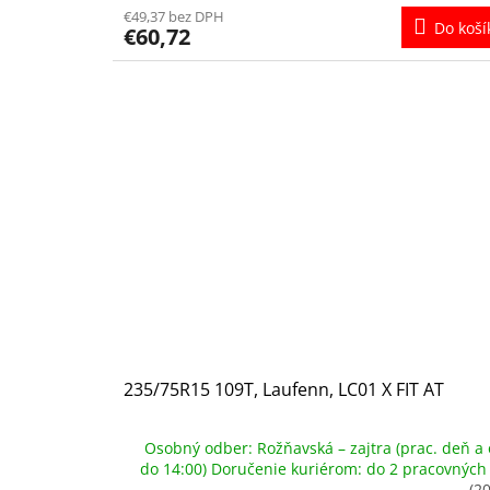
€49,37 bez DPH
Do koší
€60,72
235/75R15 109T, Laufenn, LC01 X FIT AT
Osobný odber: Rožňavská – zajtra (prac. deň a 
do 14:00) Doručenie kuriérom: do 2 pracovných
(20