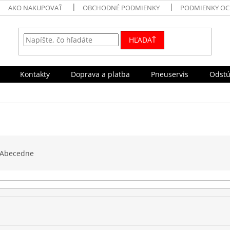
AKO NAKUPOVAŤ
OBCHODNÉ PODMIENKY
PODMIENKY OC
HĽADAŤ
Kontakty
Doprava a platba
Pneuservis
Odstú
Abecedne