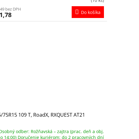
(10 ks)
,49 bez DPH
Do košíka
1,78
5/75R15 109 T, RoadX, RXQUEST AT21
Osobný odber: Rožňavská – zajtra (prac. deň a obj.
o 14:00) Doručenie kuriérom: do 2 pracovných dní