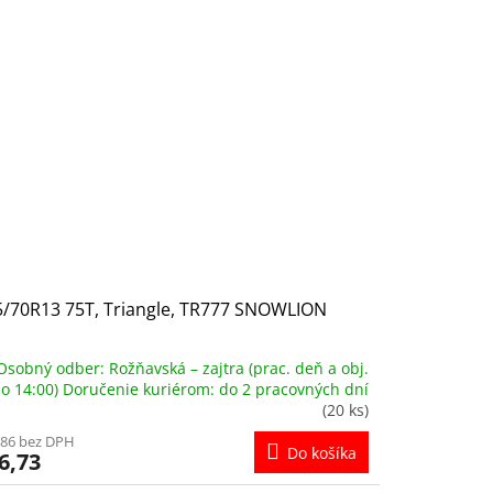
5/70R13 75T, Triangle, TR777 SNOWLION
Osobný odber: Rožňavská – zajtra (prac. deň a obj.
o 14:00) Doručenie kuriérom: do 2 pracovných dní
(20 ks)
,86 bez DPH
Do košíka
6,73