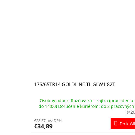
175/65TR14 GOLDLINE TL GLW1 82T
Osobný odber: Rožňavská – zajtra (prac. deň a 
do 14:00) Doručenie kuriérom: do 2 pracovných
(>20
€28,37 bez DPH
Do koší
€34,89