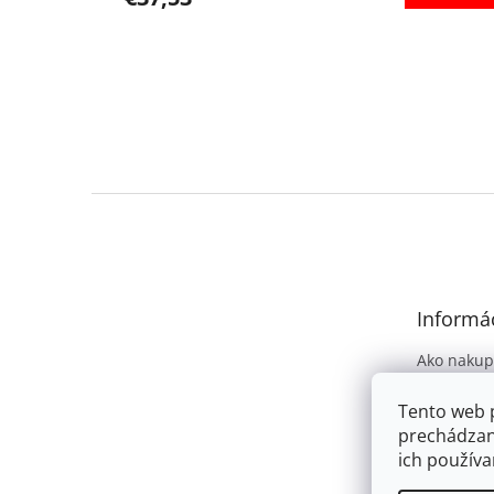
Z
á
p
ä
t
Informác
i
e
Ako nakup
Obchodné
Tento web 
Podmienky
prechádzan
osobných 
ich používa