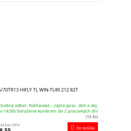
/70TR13 HIFLY TL WIN-TURI 212 82T
Osobný odber: Rožňavská – zajtra (prac. deň a obj.
o 14:00) Doručenie kuriérom: do 2 pracovných dní
(16 ks)
,34 bez DPH
Do košíka
8,55