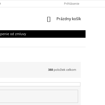
HRANY OSOBNÝCH ÚDAJOV
Prihlásenie
NÁKUPNÝ
Prázdny košík
KOŠÍK
penie od zmluvy
388
položiek celkom