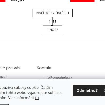
NAČÍTAŤ 12 ĎALŠÍCH
S
1
33
t
O
r
v
HORE
á
l
n
á
k
d
o
a
v
c
a
i
n
e
i
e
p
ie pre vás
Kontakt
r
v
k
ovať
info
@
pneuhelp.sk
y
 podmienky
+421 949 009 330
v
používa súbory cookie. Ďalším
 ochrany
ý
Odmietnuť
ím tohto webu vyjadrujete súhlas s
údajov
p
ním. Viac informácií
tu
.
i
s