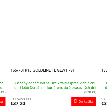
165/70TR13 GOLDLINE TL GLW1 79T
18
obj.
Osobný odber: Rožňavská – zajtra (prac. deň a obj.
 dní
do 14:00) Doručenie kuriérom: do 2 pracovných dní
d
 ks)
(>20 ks)
€30,24 bez DPH
€30
ka
Do košíka
€37,20
€3