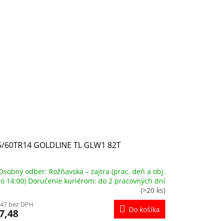
5/60TR14 GOLDLINE TL GLW1 82T
Osobný odber: Rožňavská – zajtra (prac. deň a obj.
o 14:00) Doručenie kuriérom: do 2 pracovných dní
(>20 ks)
,47 bez DPH
Do košíka
7,48