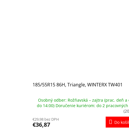
185/55R15 86H, Triangle, WINTERX TW401
Osobný odber: Rožňavská – zajtra (prac. deň a 
do 14:00) Doručenie kuriérom: do 2 pracovných
(20
€29,98 bez DPH
Do koší
€36,87