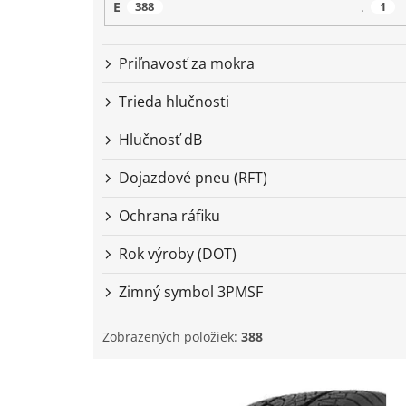
E
388
.
1
Priľnavosť za mokra
Trieda hlučnosti
Hlučnosť dB
Dojazdové pneu (RFT)
Ochrana ráfiku
Rok výroby (DOT)
Zimný symbol 3PMSF
Zobrazených položiek:
388
V
ý