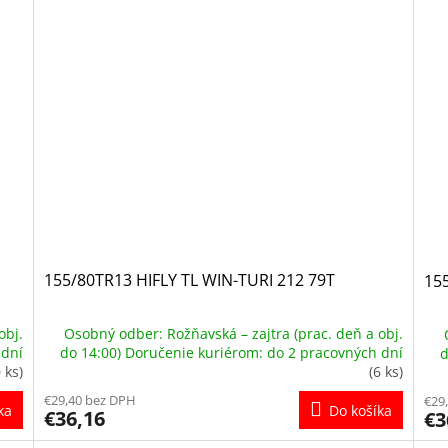
155/80TR13 HIFLY TL WIN-TURI 212 79T
15
obj.
Osobný odber: Rožňavská – zajtra (prac. deň a obj.
 dní
do 14:00) Doručenie kuriérom: do 2 pracovných dní
d
 ks)
(6 ks)
€29,40 bez DPH
€29
ka
Do košíka
€36,16
€3