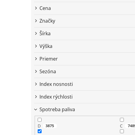
r
o
Cena
d
u
Značky
k
t
Šírka
o
Výška
v
Priemer
Sezóna
Index nosnosti
Index rýchlosti
Spotreba paliva
D
3875
C
748