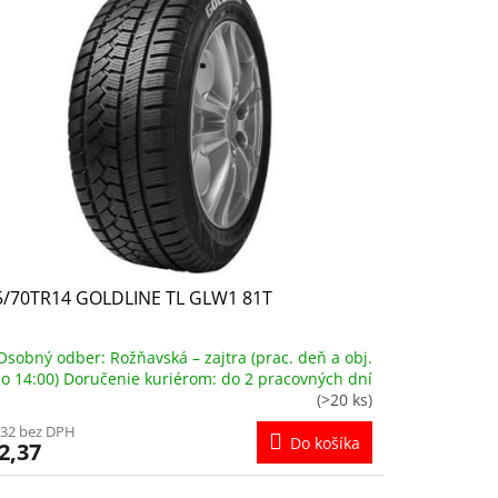
5/70TR14 GOLDLINE TL GLW1 81T
Osobný odber: Rožňavská – zajtra (prac. deň a obj.
o 14:00) Doručenie kuriérom: do 2 pracovných dní
(>20 ks)
,32 bez DPH
Do košíka
2,37