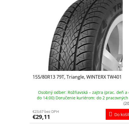
p
i
s
p
r
o
d
u
k
t
o
v
155/80R13 79T, Triangle, WINTERX TW401
Osobný odber: Rožňavská – zajtra (prac. deň a 
do 14:00) Doručenie kuriérom: do 2 pracovných
(20
€23,67 bez DPH
Do koší
€29,11