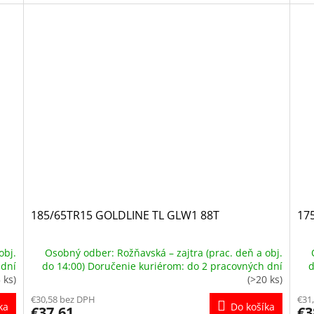
185/65TR15 GOLDLINE TL GLW1 88T
175
obj.
Osobný odber: Rožňavská – zajtra (prac. deň a obj.
 dní
do 14:00) Doručenie kuriérom: do 2 pracovných dní
d
5 ks)
(>20 ks)
€30,58 bez DPH
€31
ka
Do košíka
€37,61
€3