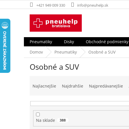
Prejsť
+421 949 009 330
info@pneuhelp.sk
na
obsah
Pneumatiky
Disky
Obchodné podmienky
Domov
Pneumatiky
Osobné a SUV
Osobné a SUV
R
a
Najlacnejšie
Najdrahšie
Najpredávanejšie
d
e
n
i
e
Na sklade
388
p