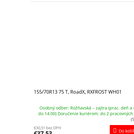
155/70R13 75 T, RoadX, RXFROST WH01
Osobný odber: Rožňavská – zajtra (prac. deň a 
do 14:00) Doručenie kuriérom: do 2 pracovných
(
€30,51 bez DPH
Do koší
€37,53