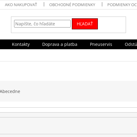
AKO NAKUPOVAŤ
OBCHODNÉ PODMIENKY
PODMIENKY OC
HĽADAŤ
Kontakty
Doprava a platba
Pneuservis
Odstú
Abecedne