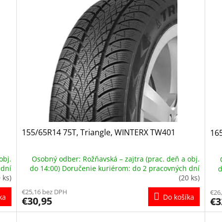
155/65R14 75T, Triangle, WINTERX TW401
16
obj.
Osobný odber: Rožňavská – zajtra (prac. deň a obj.
 dní
do 14:00) Doručenie kuriérom: do 2 pracovných dní
d
 ks)
(20 ks)
€25,16 bez DPH
€26
ka
Do košíka
€30,95
€3