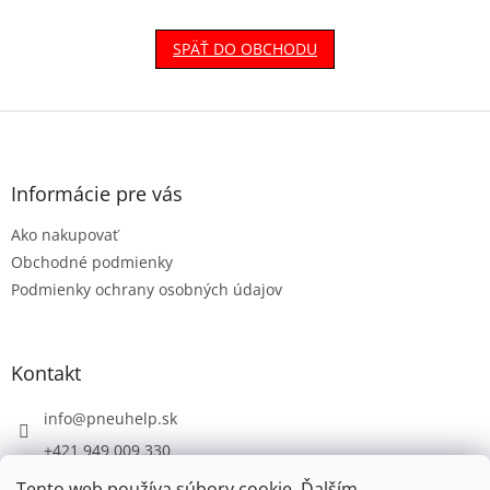
SPÄŤ DO OBCHODU
Z
á
p
ä
Informácie pre vás
t
Ako nakupovať
i
e
Obchodné podmienky
Podmienky ochrany osobných údajov
Kontakt
info
@
pneuhelp.sk
+421 949 009 330
Tento web používa súbory cookie. Ďalším