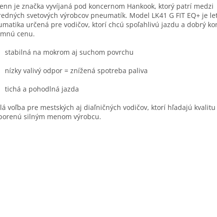
enn je značka vyvíjaná pod koncernom Hankook, ktorý patrí medzi
edných svetových výrobcov pneumatík. Model LK41 G FIT EQ+ je le
matika určená pre vodičov, ktorí chcú spoľahlivú jazdu a dobrý ko
umnú cenu.
stabilná na mokrom aj suchom povrchu
nízky valivý odpor = znížená spotreba paliva
tichá a pohodlná jazda
lá voľba pre mestských aj diaľničných vodičov, ktorí hľadajú kvalitu
porenú silným menom výrobcu.