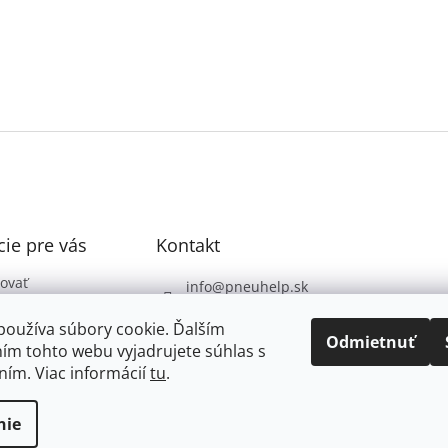
ie pre vás
Kontakt
ovať
info
@
pneuhelp.sk
 podmienky
+421 949 009 330
používa súbory cookie. Ďalším
 ochrany
Odmietnuť
ím tohto webu vyjadrujete súhlas s
údajov
ním. Viac informácií
tu
.
nie
dené.
Upraviť nastavenie cookies