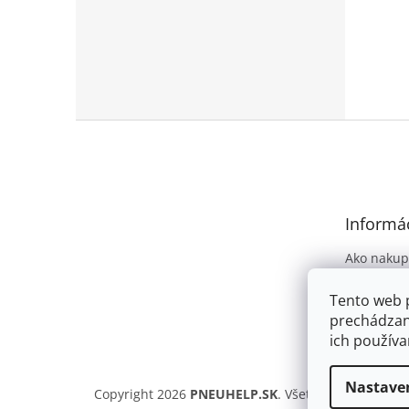
Z
á
p
ä
t
Informác
i
e
Ako nakup
Obchodné
Tento web 
Podmienky
prechádzan
osobných 
ich používa
Nastave
Copyright 2026
PNEUHELP.SK
. Všetky práva vyhra