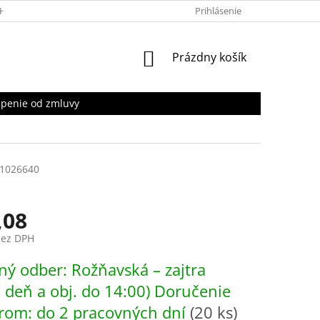
HRANY OSOBNÝCH ÚDAJOV
Prihlásenie
NÁKUPNÝ
Prázdny košík
KOŠÍK
penie od zmluvy
1026640
,08
bez DPH
ová
ý odber: Rožňavská – zajtra
. deň a obj. do 14:00) Doručenie
rom: do 2 pracovných dní
(20 ks)