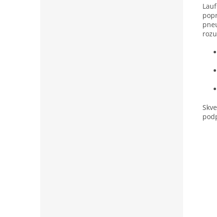
Lauf
popr
pneu
roz
Skve
pod