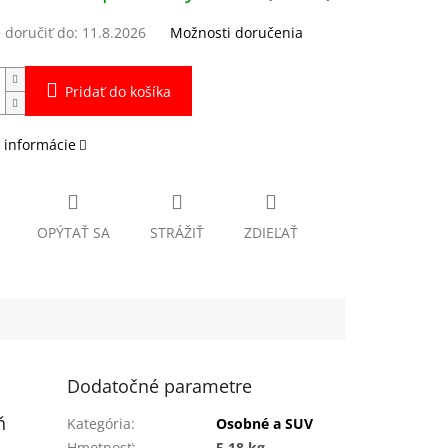
doručiť do:
11.8.2026
Možnosti doručenia
Pridať do košíka
 informácie
OPÝTAŤ SA
STRÁŽIŤ
ZDIEĽAŤ
Dodatočné parametre
ň
Kategória
:
Osobné a SUV
Hmotnosť
:
5.18 kg