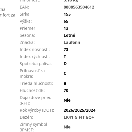
EAN
:
8808563504612
tná
Šírka
:
155
mfort za
Výška
:
65
Priemer
:
13
Sezóna
:
Letné
Značka
:
Laufenn
Index nosnosti
:
73
Index rýchlosti
:
T
Spotreba paliva
:
D
Priľnavosť za
C
mokra
:
Trieda hlučnosti
:
B
Hlučnosť dB
:
70
Dojazdové pneu
Nie
(RFT)
:
Rok výroby (DOT)
:
2026/2025/2024
Dezén
:
LK41 G FIT EQ+
Zimný symbol
Nie
3PMSF
: