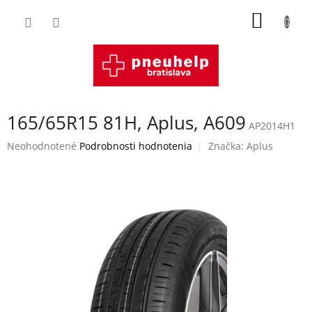
Prejsť
NÁKU
na
obsah
KOŠÍK
165/65R15 81H, Aplus, A609
AP2014H1
Priemerné
Neohodnotené
Podrobnosti hodnotenia
Značka:
Aplus
hodnotenie
produktu
je
0,0
z
5
hviezdičiek.