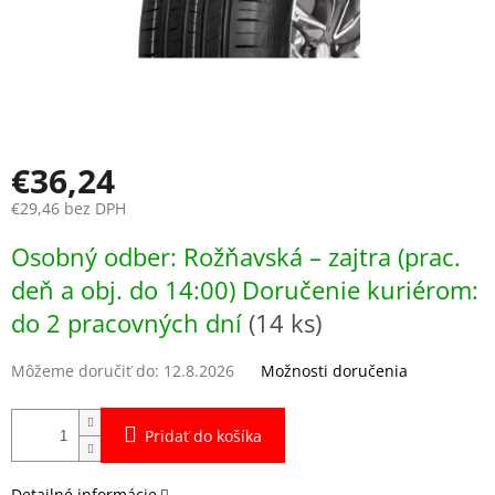
€36,24
€29,46 bez DPH
Jednotková
Osobný odber: Rožňavská – zajtra (prac.
cena:
deň a obj. do 14:00) Doručenie kuriérom:
do 2 pracovných dní
(14 ks)
Môžeme doručiť do:
12.8.2026
Možnosti doručenia
Pridať do košíka
Detailné informácie