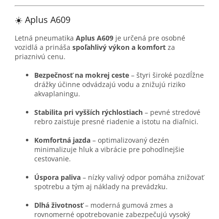
☀️ Aplus A609
Letná pneumatika
Aplus A609
je určená pre osobné
vozidlá a prináša
spoľahlivý výkon a komfort
za
priaznivú cenu.
Bezpečnosť na mokrej ceste
– štyri široké pozdĺžne
drážky účinne odvádzajú vodu a znižujú riziko
akvaplaningu.
Stabilita pri vyšších rýchlostiach
– pevné stredové
rebro zaisťuje presné riadenie a istotu na diaľnici.
Komfortná jazda
– optimalizovaný dezén
minimalizuje hluk a vibrácie pre pohodlnejšie
cestovanie.
Úspora paliva
– nízky valivý odpor pomáha znižovať
spotrebu a tým aj náklady na prevádzku.
Dlhá životnosť
– moderná gumová zmes a
rovnomerné opotrebovanie zabezpečujú vysoký