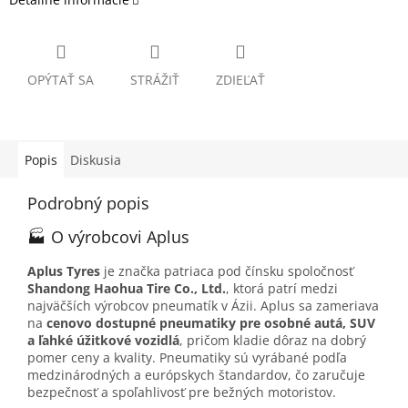
OPÝTAŤ SA
STRÁŽIŤ
ZDIEĽAŤ
Popis
Diskusia
Podrobný popis
🏭 O výrobcovi Aplus
Aplus Tyres
je značka patriaca pod čínsku spoločnosť
Shandong Haohua Tire Co., Ltd.
, ktorá patrí medzi
najväčších výrobcov pneumatík v Ázii. Aplus sa zameriava
na
cenovo dostupné pneumatiky pre osobné autá, SUV
a ľahké úžitkové vozidlá
, pričom kladie dôraz na dobrý
pomer ceny a kvality. Pneumatiky sú vyrábané podľa
medzinárodných a európskych štandardov, čo zaručuje
bezpečnosť a spoľahlivosť pre bežných motoristov.