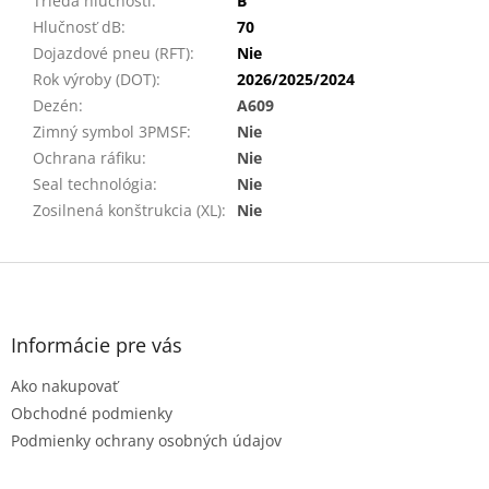
Trieda hlučnosti
:
B
Hlučnosť dB
:
70
Dojazdové pneu (RFT)
:
Nie
Rok výroby (DOT)
:
2026/2025/2024
Dezén
:
A609
Zimný symbol 3PMSF
:
Nie
Ochrana ráfiku
:
Nie
Seal technológia
:
Nie
Zosilnená konštrukcia (XL)
:
Nie
Z
á
p
ä
Informácie pre vás
t
Ako nakupovať
i
e
Obchodné podmienky
Podmienky ochrany osobných údajov