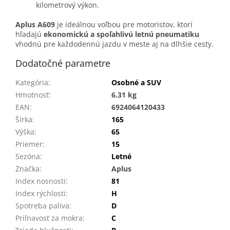
kilometrový výkon.
Aplus A609
je ideálnou voľbou pre motoristov, ktorí
hľadajú
ekonomickú a spoľahlivú letnú pneumatiku
vhodnú pre každodennú jazdu v meste aj na dlhšie cesty.
Dodatočné parametre
Kategória
:
Osobné a SUV
Hmotnosť
:
6.31 kg
EAN
:
6924064120433
Šírka
:
165
Výška
:
65
Priemer
:
15
Sezóna
:
Letné
Značka
:
Aplus
Index nosnosti
:
81
Index rýchlosti
:
H
Spotreba paliva
:
D
Priľnavosť za mokra
:
C