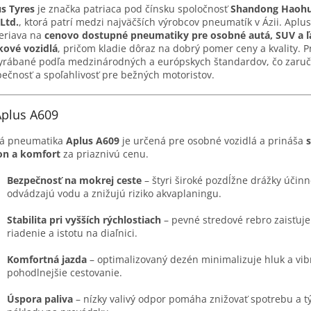
s Tyres
je značka patriaca pod čínsku spoločnosť
Shandong Haohu
 Ltd.
, ktorá patrí medzi najväčších výrobcov pneumatík v Ázii. Aplus
eriava na
cenovo dostupné pneumatiky pre osobné autá, SUV a 
kové vozidlá
, pričom kladie dôraz na dobrý pomer ceny a kvality. 
yrábané podľa medzinárodných a európskych štandardov, čo zaruč
ečnosť a spoľahlivosť pre bežných motoristov.
Aplus A609
ná pneumatika
Aplus A609
je určená pre osobné vozidlá a prináša
s
on a komfort
za priaznivú cenu.
Bezpečnosť na mokrej ceste
– štyri široké pozdĺžne drážky účin
odvádzajú vodu a znižujú riziko akvaplaningu.
Stabilita pri vyšších rýchlostiach
– pevné stredové rebro zaisťuj
riadenie a istotu na diaľnici.
Komfortná jazda
– optimalizovaný dezén minimalizuje hluk a vib
pohodlnejšie cestovanie.
Úspora paliva
– nízky valivý odpor pomáha znižovať spotrebu a t