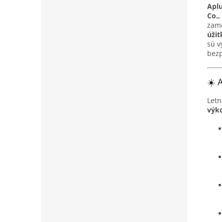
Aplu
Co.,
zam
úžit
sú v
bezp
☀️ 
Let
výk