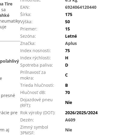
a Tire
EAN
:
6924064120440
 sa
Šírka
:
175
ľahké
Pneumatiky
Výška
:
50
uje
Priemer
:
15
Sezóna
:
Letné
Značka
:
Aplus
Index nosnosti
:
75
Index rýchlosti
:
H
poľahlivý
Spotreba paliva
:
D
Priľnavosť za
C
mokra
:
ne
Trieda hlučnosti
:
B
Hlučnosť dB
:
70
e presné
Dojazdové pneu
Nie
(RFT)
:
rácie pre
Rok výroby (DOT)
:
2026/2025/2024
Dezén
:
A609
Zimný symbol
ým aj
Nie
3PMSF
: