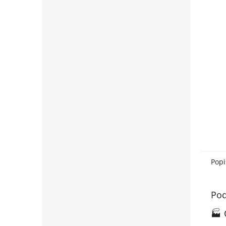
Popi
Pod
🏭 