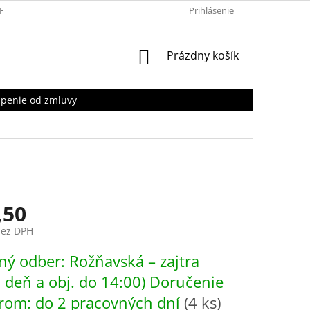
HRANY OSOBNÝCH ÚDAJOV
Prihlásenie
NÁKUPNÝ
Prázdny košík
KOŠÍK
penie od zmluvy
,50
bez DPH
ová
ý odber: Rožňavská – zajtra
. deň a obj. do 14:00) Doručenie
rom: do 2 pracovných dní
(4 ks)