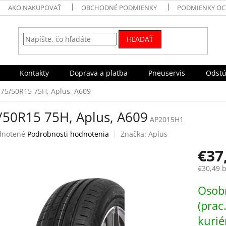
AKO NAKUPOVAŤ
OBCHODNÉ PODMIENKY
PODMIENKY OC
HĽADAŤ
Kontakty
Doprava a platba
Pneuservis
Odstú
175/50R15 75H, Aplus, A609
/50R15 75H, Aplus, A609
AP2015H1
rné
notené
Podrobnosti hodnotenia
Značka:
Aplus
enie
€37
tu
€30,49 
Jednotk
Osobn
cena:
čiek.
(prac
kurié