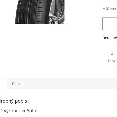
Môžeme 
Detailné
TLAČ
s
Diskusia
robný popis
O výrobcovi Aplus