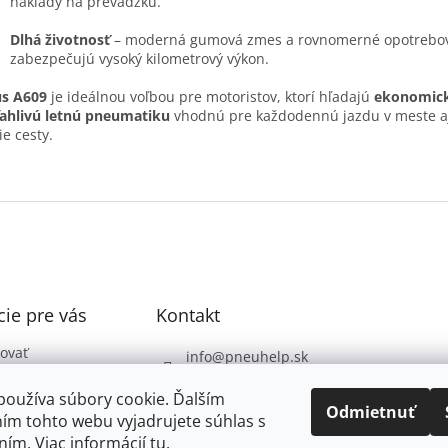
náklady na prevádzku.
Dlhá životnosť
– moderná gumová zmes a rovnomerné opotrebo
zabezpečujú vysoký kilometrový výkon.
us A609
je ideálnou voľbou pre motoristov, ktorí hľadajú
ekonomic
ahlivú letnú pneumatiku
vhodnú pre každodennú jazdu v meste a
ie cesty.
ie pre vás
Kontakt
ovať
info
@
pneuhelp.sk
 podmienky
+421 949 009 330
používa súbory cookie. Ďalším
 ochrany
Odmietnuť
ím tohto webu vyjadrujete súhlas s
údajov
ním. Viac informácií
tu
.