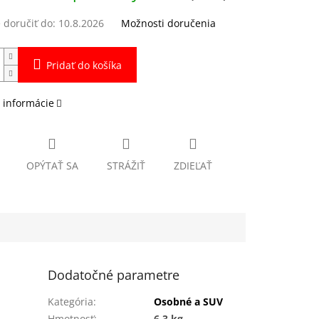
doručiť do:
10.8.2026
Možnosti doručenia
Pridať do košíka
 informácie
OPÝTAŤ SA
STRÁŽIŤ
ZDIEĽAŤ
Dodatočné parametre
Kategória
:
Osobné a SUV
Hmotnosť
:
6.3 kg