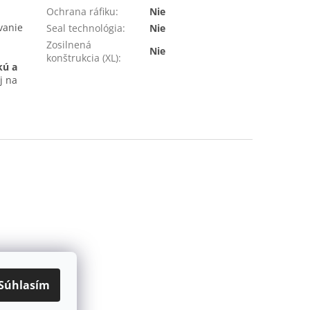
Ochrana ráfiku
:
Nie
vanie
Seal technológia
:
Nie
Zosilnená
Nie
konštrukcia (XL)
:
kú a
j na
Súhlasím