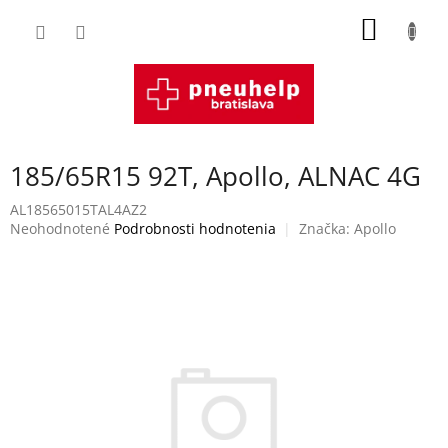
Prejsť
NÁKU
na
obsah
KOŠÍK
185/65R15 92T, Apollo, ALNAC 4G
AL18565015TAL4AZ2
Priemerné
Neohodnotené
Podrobnosti hodnotenia
Značka:
Apollo
hodnotenie
produktu
je
0,0
z
5
hviezdičiek.