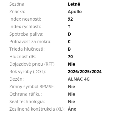
Sezóna
:
Letné
Značka
:
Apollo
Index nosnosti
:
92
Index rýchlosti
:
T
Spotreba paliva
:
D
Priľnavosť za mokra
:
C
Trieda hlučnosti
:
B
Hlučnosť dB
:
70
Dojazdové pneu (RFT)
:
Nie
Rok výroby (DOT)
:
2026/2025/2024
Dezén
:
ALNAC 4G
Zimný symbol 3PMSF
:
Nie
Ochrana ráfiku
:
Nie
Seal technológia
:
Nie
Zosilnená konštrukcia (XL)
:
Áno
Z
á