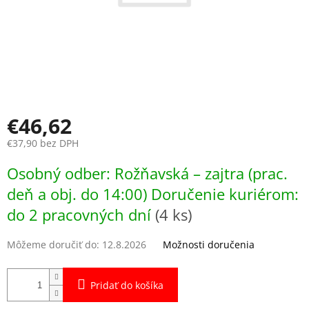
€46,62
€37,90 bez DPH
Jednotková
Osobný odber: Rožňavská – zajtra (prac.
cena:
deň a obj. do 14:00) Doručenie kuriérom:
do 2 pracovných dní
(4 ks)
Môžeme doručiť do:
12.8.2026
Možnosti doručenia
Pridať do košíka