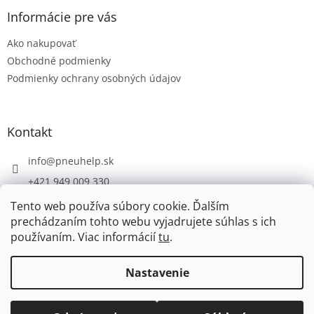
p
ä
Informácie pre vás
t
Ako nakupovať
i
e
Obchodné podmienky
Podmienky ochrany osobných údajov
Kontakt
info
@
pneuhelp.sk
+421 949 009 330
Tento web používa súbory cookie. Ďalším
prechádzaním tohto webu vyjadrujete súhlas s ich
používaním. Viac informácií
tu
.
Vytvoril Shoptet
Nastavenie
Copyright 2026
PNEUHELP.SK
. Všetky práva vyhradené.