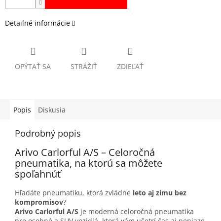
Detailné informácie
OPÝTAŤ SA
STRÁŽIŤ
ZDIEĽAŤ
Popis
Diskusia
Podrobný popis
Arivo Carlorful A/S – Celoročná
pneumatika, na ktorú sa môžete
spoľahnúť
Hľadáte pneumatiku, ktorá zvládne
leto aj zimu bez
kompromisov
?
Arivo Carlorful A/S
je moderná celoročná pneumatika
pre osobné a SUV vozidlá, ktorá vám ušetrí čas aj peniaze