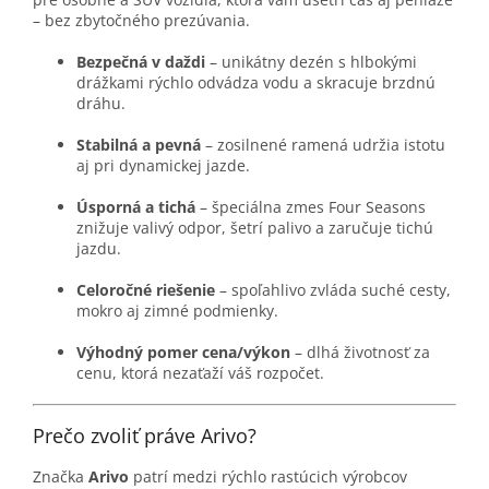
– bez zbytočného prezúvania.
Bezpečná v daždi
– unikátny dezén s hlbokými
drážkami rýchlo odvádza vodu a skracuje brzdnú
dráhu.
Stabilná a pevná
– zosilnené ramená udržia istotu
aj pri dynamickej jazde.
Úsporná a tichá
– špeciálna zmes Four Seasons
znižuje valivý odpor, šetrí palivo a zaručuje tichú
jazdu.
Celoročné riešenie
– spoľahlivo zvláda suché cesty,
mokro aj zimné podmienky.
Výhodný pomer cena/výkon
– dlhá životnosť za
cenu, ktorá nezaťaží váš rozpočet.
Prečo zvoliť práve Arivo?
Značka
Arivo
patrí medzi rýchlo rastúcich výrobcov