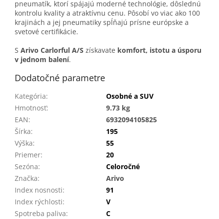
pneumatík, ktorí spájajú moderné technológie, dôslednú
kontrolu kvality a atraktívnu cenu. Pôsobí vo viac ako 100
krajinách a jej pneumatiky spĺňajú prísne európske a
svetové certifikácie.
S
Arivo Carlorful A/S
získavate
komfort, istotu a úsporu
v jednom balení
.
Dodatočné parametre
Kategória
:
Osobné a SUV
Hmotnosť
:
9.73 kg
EAN
:
6932094105825
Šírka
:
195
Výška
:
55
Priemer
:
20
Sezóna
:
Celoročné
Značka
:
Arivo
Index nosnosti
:
91
Index rýchlosti
:
V
Spotreba paliva
:
C