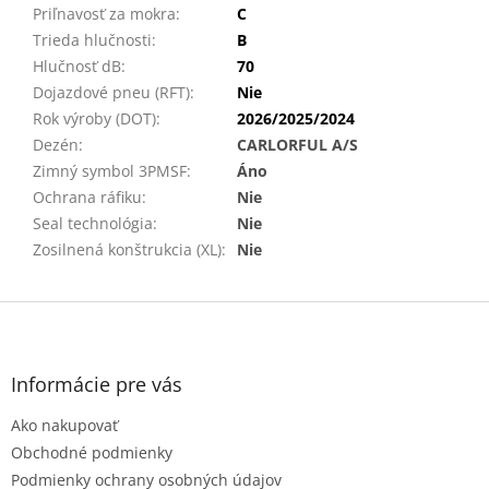
Priľnavosť za mokra
:
C
Trieda hlučnosti
:
B
Hlučnosť dB
:
70
Dojazdové pneu (RFT)
:
Nie
Rok výroby (DOT)
:
2026/2025/2024
Dezén
:
CARLORFUL A/S
Zimný symbol 3PMSF
:
Áno
Ochrana ráfiku
:
Nie
Seal technológia
:
Nie
Zosilnená konštrukcia (XL)
:
Nie
Z
á
p
ä
Informácie pre vás
t
Ako nakupovať
i
e
Obchodné podmienky
Podmienky ochrany osobných údajov