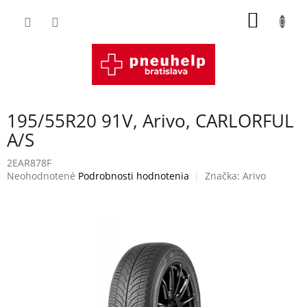
Prejsť
NÁKU
na
obsah
KOŠÍK
195/55R20 91V, Arivo, CARLORFUL
A/S
2EAR878F
Priemerné
Neohodnotené
Podrobnosti hodnotenia
Značka:
Arivo
hodnotenie
produktu
je
0,0
z
5
hviezdičiek.