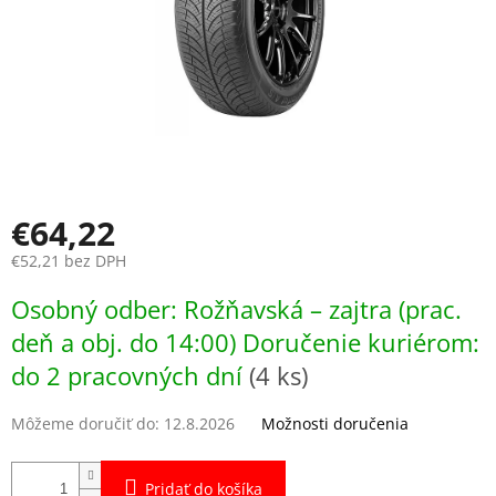
€64,22
€52,21 bez DPH
Jednotková
Osobný odber: Rožňavská – zajtra (prac.
cena:
deň a obj. do 14:00) Doručenie kuriérom:
do 2 pracovných dní
(4 ks)
Môžeme doručiť do:
12.8.2026
Možnosti doručenia
Pridať do košíka