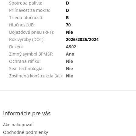
Spotreba paliva
:
D
Priľnavosť za mokra
:
D
Trieda hlučnosti
:
B
Hlučnosť dB
:
70
Dojazdové pneu (RFT)
:
Nie
Rok výroby (DOT)
:
2026/2025/2024
Dezén
:
A502
Zimný symbol 3PMSF
:
Áno
Ochrana ráfiku
:
Nie
Seal technológia
:
Nie
Zosilnená konštrukcia (XL)
:
Nie
Z
á
p
ä
Informácie pre vás
t
Ako nakupovať
i
e
Obchodné podmienky