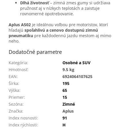
Dlhá životnosť
– zimná zmes gumy si udržiava
pružnosť aj v nízkych teplotách a zaisťuje
rovnomerné opotrebovanie.
Aplus A502
je ideálnou voľbou pre motoristov, ktorí
hľadajú
spoľahlivú a cenovo dostupnú zimnú
pneumatiku
pre každodennú jazdu mestom aj mimo
neho.
Dodatočné parametre
Kategória
:
Osobné a SUV
Hmotnosť
:
9.5 kg
EAN
:
6924064107625
Šírka
:
195
Výška
:
65
Priemer
:
15
Sezóna
:
Zimné
Značka
:
Aplus
Index nosnosti
:
91
Index rýchlosti
:
H