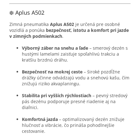
❄️ Aplus A502
Zimná pneumatika
Aplus A502
je určená pre osobné
vozidlá a ponúka
bezpečnosť, istotu a komfort pri jazde
v zimných podmienkach
.
Výborný záber na snehu a ľade
– smerový dezén s
hustými lamelami zaisťuje spoľahlivú trakciu a
kratšiu brzdnú dráhu.
Bezpečnosť na mokrej ceste
– široké pozdĺžne
drážky účinne odvádzajú vodu a snehovú kašu, čím
znižujú riziko akvaplaningu.
Stabilita pri vyšších rýchlostiach
– pevný stredový
pás dezénu podporuje presné riadenie aj na
diaľnici.
Komfortná jazda
– optimalizovaný dezén znižuje
hlučnosť a vibrácie, čo prináša pohodlnejšie
cestovanie.