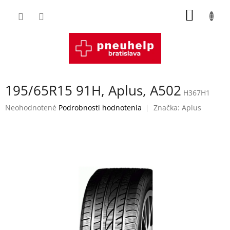
Prejsť
NÁKU
na
obsah
KOŠÍK
195/65R15 91H, Aplus, A502
H367H1
Priemerné
Neohodnotené
Podrobnosti hodnotenia
Značka:
Aplus
hodnotenie
produktu
je
0,0
z
5
hviezdičiek.