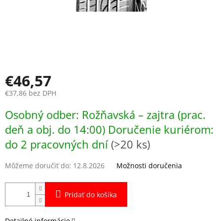
€46,57
€37,86 bez DPH
Jednotková
Osobný odber: Rožňavská – zajtra (prac.
cena:
deň a obj. do 14:00) Doručenie kuriérom:
do 2 pracovných dní
(>20 ks)
Môžeme doručiť do:
12.8.2026
Možnosti doručenia
Pridať do košíka
Detailné informácie