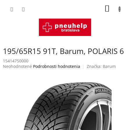
Prejsť
NÁKU
na
obsah
KOŠÍK
195/65R15 91T, Barum, POLARIS 6
15414750000
Priemerné
Neohodnotené
Podrobnosti hodnotenia
Značka:
Barum
hodnotenie
produktu
je
0,0
z
5
hviezdičiek.