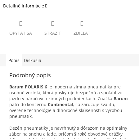
Detailné informácie
OPÝTAŤ SA
STRÁŽIŤ
ZDIEĽAŤ
Popis
Diskusia
Podrobný popis
Barum POLARIS 6
je moderná zimná pneumatika pre
osobné vozidlá, ktorá poskytuje bezpečnú a spoľahlivú
jazdu v náročných zimných podmienkach. Značka
Barum
patrí do koncernu
Continental
, čo zaručuje kvalitu,
overené technológie a dlhoročné skúsenosti s výrobou
pneumatík.
Dezén pneumatiky je navrhnutý s dôrazom na optimálny
záber na snehu a ľade, pričom široké obvodové drážky