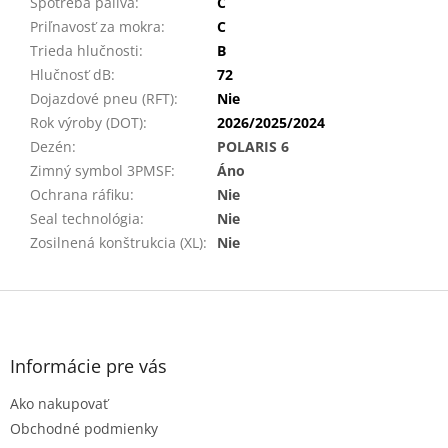
Spotreba paliva
:
C
Priľnavosť za mokra
:
C
Trieda hlučnosti
:
B
Hlučnosť dB
:
72
Dojazdové pneu (RFT)
:
Nie
Rok výroby (DOT)
:
2026/2025/2024
Dezén
:
POLARIS 6
Zimný symbol 3PMSF
:
Áno
Ochrana ráfiku
:
Nie
Seal technológia
:
Nie
Zosilnená konštrukcia (XL)
:
Nie
Z
á
p
ä
Informácie pre vás
t
Ako nakupovať
i
e
Obchodné podmienky