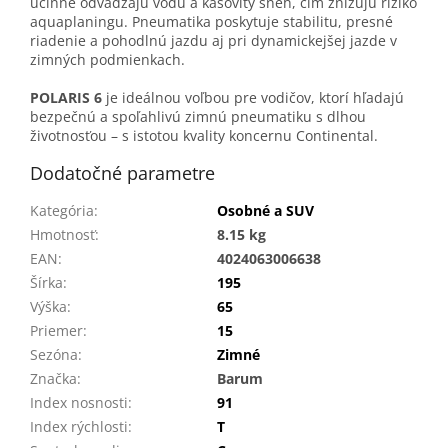
účinne odvádzajú vodu a kašovitý sneh, čím znižujú riziko
aquaplaningu. Pneumatika poskytuje stabilitu, presné
riadenie a pohodlnú jazdu aj pri dynamickejšej jazde v
zimných podmienkach.
POLARIS 6
je ideálnou voľbou pre vodičov, ktorí hľadajú
bezpečnú a spoľahlivú zimnú pneumatiku s dlhou
životnosťou – s istotou kvality koncernu Continental.
Dodatočné parametre
Kategória
:
Osobné a SUV
Hmotnosť
:
8.15 kg
EAN
:
4024063006638
Šírka
:
195
Výška
:
65
Priemer
:
15
Sezóna
:
Zimné
Značka
:
Barum
Index nosnosti
:
91
Index rýchlosti
:
T