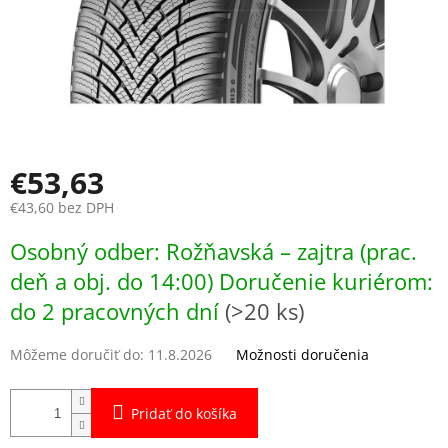
€53,63
€43,60 bez DPH
Jednotková
Osobný odber: Rožňavská – zajtra (prac.
cena:
deň a obj. do 14:00) Doručenie kuriérom:
do 2 pracovných dní
(>20 ks)
Môžeme doručiť do:
11.8.2026
Možnosti doručenia
Pridať do košíka