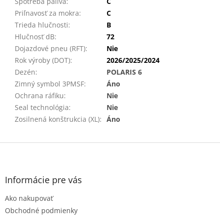
Spotreba paliva
:
C
Priľnavosť za mokra
:
C
Trieda hlučnosti
:
B
Hlučnosť dB
:
72
Dojazdové pneu (RFT)
:
Nie
Rok výroby (DOT)
:
2026/2025/2024
Dezén
:
POLARIS 6
Zimný symbol 3PMSF
:
Áno
Ochrana ráfiku
:
Nie
Seal technológia
:
Nie
Zosilnená konštrukcia (XL)
:
Áno
Z
á
p
ä
Informácie pre vás
t
Ako nakupovať
i
e
Obchodné podmienky