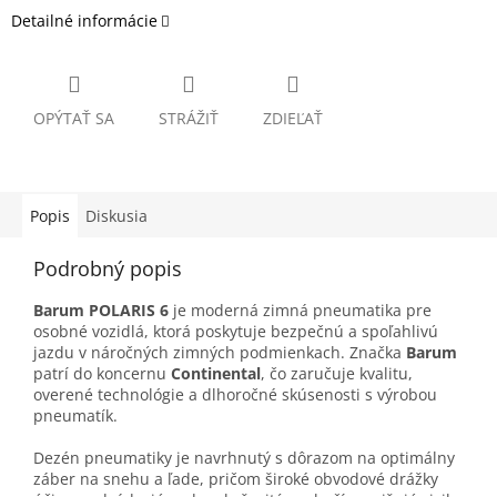
Detailné informácie
OPÝTAŤ SA
STRÁŽIŤ
ZDIEĽAŤ
Popis
Diskusia
Podrobný popis
Barum POLARIS 6
je moderná zimná pneumatika pre
osobné vozidlá, ktorá poskytuje bezpečnú a spoľahlivú
jazdu v náročných zimných podmienkach. Značka
Barum
patrí do koncernu
Continental
, čo zaručuje kvalitu,
overené technológie a dlhoročné skúsenosti s výrobou
pneumatík.
Dezén pneumatiky je navrhnutý s dôrazom na optimálny
záber na snehu a ľade, pričom široké obvodové drážky