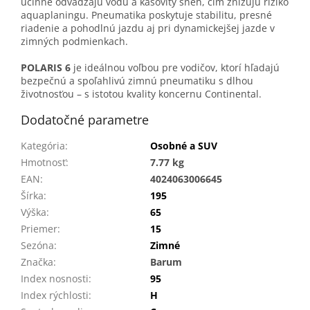
účinne odvádzajú vodu a kašovitý sneh, čím znižujú riziko
aquaplaningu. Pneumatika poskytuje stabilitu, presné
riadenie a pohodlnú jazdu aj pri dynamickejšej jazde v
zimných podmienkach.
POLARIS 6
je ideálnou voľbou pre vodičov, ktorí hľadajú
bezpečnú a spoľahlivú zimnú pneumatiku s dlhou
životnosťou – s istotou kvality koncernu Continental.
Dodatočné parametre
Kategória
:
Osobné a SUV
Hmotnosť
:
7.77 kg
EAN
:
4024063006645
Šírka
:
195
Výška
:
65
Priemer
:
15
Sezóna
:
Zimné
Značka
:
Barum
Index nosnosti
:
95
Index rýchlosti
:
H