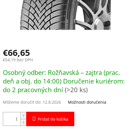
€66,65
€54,19 bez DPH
Jednotková
Osobný odber: Rožňavská – zajtra (prac.
cena:
deň a obj. do 14:00) Doručenie kuriérom:
do 2 pracovných dní
(>20 ks)
Môžeme doručiť do:
12.8.2026
Možnosti doručenia
Pridať do košíka