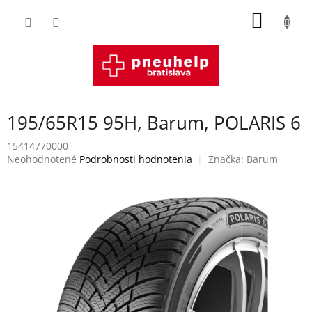
Prejsť
NÁKU
na
obsah
KOŠÍK
195/65R15 95H, Barum, POLARIS 6
15414770000
Priemerné
Neohodnotené
Podrobnosti hodnotenia
Značka:
Barum
hodnotenie
produktu
je
0,0
z
5
hviezdičiek.