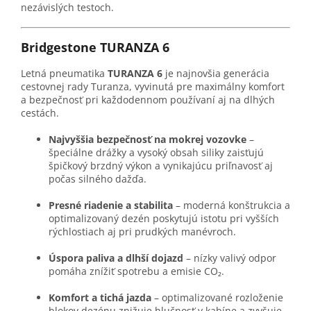
nezávislých testoch.
Bridgestone TURANZA 6
Letná pneumatika
TURANZA 6
je najnovšia generácia
cestovnej rady Turanza, vyvinutá pre maximálny komfort
a bezpečnosť pri každodennom používaní aj na dlhých
cestách.
Najvyššia bezpečnosť na mokrej vozovke
–
špeciálne drážky a vysoký obsah siliky zaisťujú
špičkový brzdný výkon a vynikajúcu priľnavosť aj
počas silného dažďa.
Presné riadenie a stabilita
– moderná konštrukcia a
optimalizovaný dezén poskytujú istotu pri vyšších
rýchlostiach aj pri prudkých manévroch.
Úspora paliva a dlhší dojazd
– nízky valivý odpor
pomáha znížiť spotrebu a emisie CO₂.
Komfort a tichá jazda
– optimalizované rozloženie
blokov dezénu znižuje hlučnosť v kabíne a zvyšuje