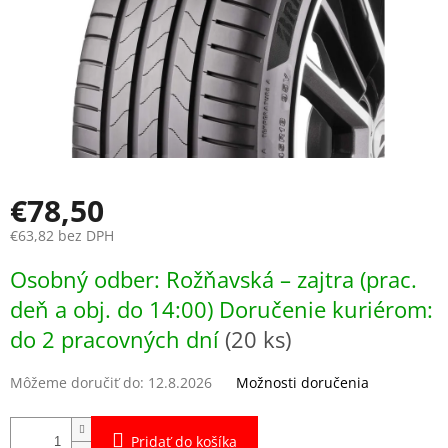
€78,50
€63,82 bez DPH
Jednotková
Osobný odber: Rožňavská – zajtra (prac.
cena:
deň a obj. do 14:00) Doručenie kuriérom:
do 2 pracovných dní
(20 ks)
Môžeme doručiť do:
12.8.2026
Možnosti doručenia
Pridať do košíka