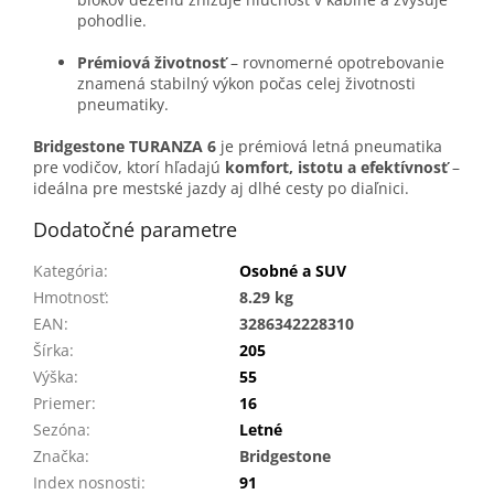
pohodlie.
Prémiová životnosť
– rovnomerné opotrebovanie
znamená stabilný výkon počas celej životnosti
pneumatiky.
Bridgestone TURANZA 6
je prémiová letná pneumatika
pre vodičov, ktorí hľadajú
komfort, istotu a efektívnosť
–
ideálna pre mestské jazdy aj dlhé cesty po diaľnici.
Dodatočné parametre
Kategória
:
Osobné a SUV
Hmotnosť
:
8.29 kg
EAN
:
3286342228310
Šírka
:
205
Výška
:
55
Priemer
:
16
Sezóna
:
Letné
Značka
:
Bridgestone
Index nosnosti
:
91