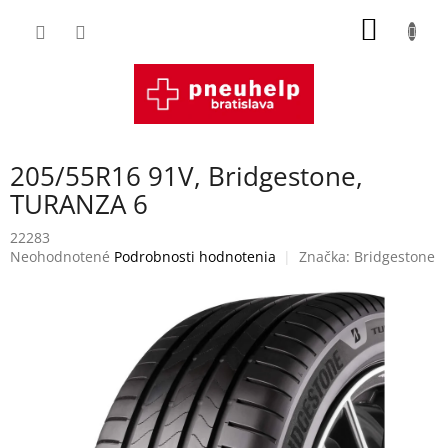
Prejsť
NÁKU
na
obsah
KOŠÍK
205/55R16 91V, Bridgestone,
TURANZA 6
22283
Priemerné
Neohodnotené
Podrobnosti hodnotenia
Značka:
Bridgestone
hodnotenie
produktu
je
0,0
z
5
hviezdičiek.