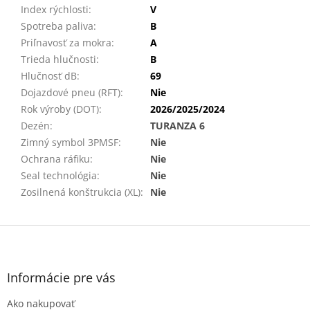
Index rýchlosti
:
V
Spotreba paliva
:
B
Priľnavosť za mokra
:
A
Trieda hlučnosti
:
B
Hlučnosť dB
:
69
Dojazdové pneu (RFT)
:
Nie
Rok výroby (DOT)
:
2026/2025/2024
Dezén
:
TURANZA 6
Zimný symbol 3PMSF
:
Nie
Ochrana ráfiku
:
Nie
Seal technológia
:
Nie
Zosilnená konštrukcia (XL)
:
Nie
Z
á
p
ä
Informácie pre vás
t
Ako nakupovať
i