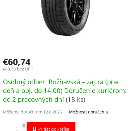
€60,74
€49,38 bez DPH
Jednotková
Osobný odber: Rožňavská – zajtra (prac.
cena:
deň a obj. do 14:00) Doručenie kuriérom:
do 2 pracovných dní
(18 ks)
Môžeme doručiť do:
12.8.2026
Možnosti doručenia
Pridať do košíka