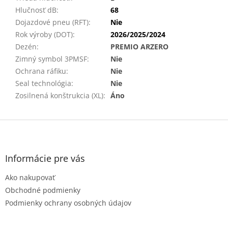
Hlučnosť dB
:
68
Dojazdové pneu (RFT)
:
Nie
Rok výroby (DOT)
:
2026/2025/2024
Dezén
:
PREMIO ARZERO
Zimný symbol 3PMSF
:
Nie
Ochrana ráfiku
:
Nie
Seal technológia
:
Nie
Zosilnená konštrukcia (XL)
:
Áno
Z
á
p
ä
Informácie pre vás
t
Ako nakupovať
i
e
Obchodné podmienky
Podmienky ochrany osobných údajov