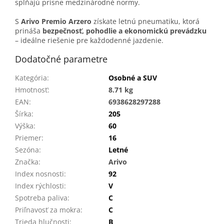
spĺňajú prísne medzinárodné normy.
S
Arivo Premio Arzero
získate letnú pneumatiku, ktorá
prináša
bezpečnosť, pohodlie a ekonomickú prevádzku
– ideálne riešenie pre každodenné jazdenie.
Dodatočné parametre
Kategória
:
Osobné a SUV
Hmotnosť
:
8.71 kg
EAN
:
6938628297288
Šírka
:
205
Výška
:
60
Priemer
:
16
Sezóna
:
Letné
Značka
:
Arivo
Index nosnosti
:
92
Index rýchlosti
:
V
Spotreba paliva
:
C
Priľnavosť za mokra
:
C
Trieda hlučnosti
:
B