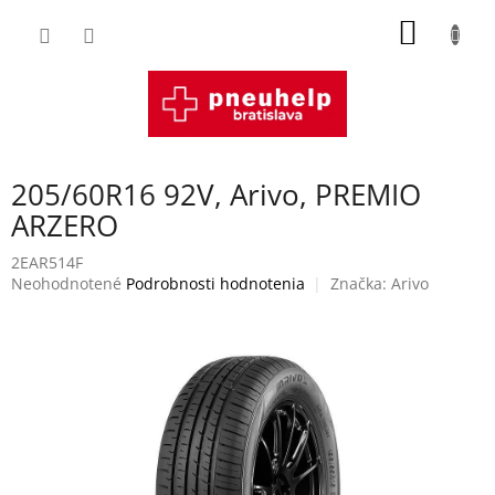
Prejsť
NÁKU
na
obsah
KOŠÍK
205/60R16 92V, Arivo, PREMIO
ARZERO
2EAR514F
Priemerné
Neohodnotené
Podrobnosti hodnotenia
Značka:
Arivo
hodnotenie
produktu
je
0,0
z
5
hviezdičiek.