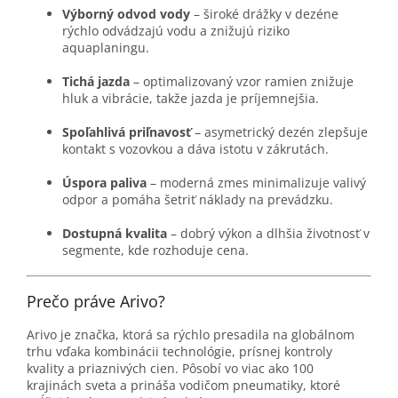
Výborný odvod vody
– široké drážky v dezéne
rýchlo odvádzajú vodu a znižujú riziko
aquaplaningu.
Tichá jazda
– optimalizovaný vzor ramien znižuje
hluk a vibrácie, takže jazda je príjemnejšia.
Spoľahlivá priľnavosť
– asymetrický dezén zlepšuje
kontakt s vozovkou a dáva istotu v zákrutách.
Úspora paliva
– moderná zmes minimalizuje valivý
odpor a pomáha šetriť náklady na prevádzku.
Dostupná kvalita
– dobrý výkon a dlhšia životnosť v
segmente, kde rozhoduje cena.
Prečo práve Arivo?
Arivo je značka, ktorá sa rýchlo presadila na globálnom
trhu vďaka kombinácii technológie, prísnej kontroly
kvality a priaznivých cien. Pôsobí vo viac ako 100
krajinách sveta a prináša vodičom pneumatiky, ktoré