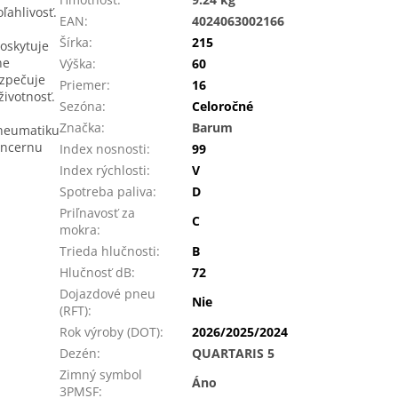
ľahlivosť.
EAN
:
4024063002166
Šírka
:
215
oskytuje
ne
Výška
:
60
ezpečuje
Priemer
:
16
ivotnosť.
Sezóna
:
Celoročné
Značka
:
Barum
pneumatiku
oncernu
Index nosnosti
:
99
Index rýchlosti
:
V
Spotreba paliva
:
D
Priľnavosť za
C
mokra
:
Trieda hlučnosti
:
B
Hlučnosť dB
:
72
Dojazdové pneu
Nie
(RFT)
:
Rok výroby (DOT)
:
2026/2025/2024
Dezén
:
QUARTARIS 5
Zimný symbol
Áno
3PMSF
: