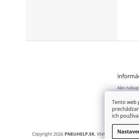
Z
á
p
ä
t
Informác
i
e
Ako nakup
Obchodné
Tento web 
Podmienky
prechádzan
osobných 
ich používa
Nastave
Copyright 2026
PNEUHELP.SK
. Všetky práva vyhra