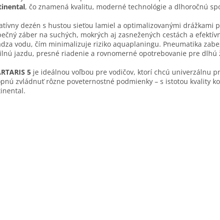
inental
, čo znamená kvalitu, moderné technológie a dlhoročnú spo
atívny dezén s hustou sieťou lamiel a optimalizovanými drážkami p
ečný záber na suchých, mokrých aj zasnežených cestách a efektív
dza vodu, čím minimalizuje riziko aquaplaningu. Pneumatika zab
ilnú jazdu, presné riadenie a rovnomerné opotrebovanie pre dlhú ž
RTARIS 5
je ideálnou voľbou pre vodičov, ktorí chcú univerzálnu 
pnú zvládnuť rôzne poveternostné podmienky – s istotou kvality k
inental.