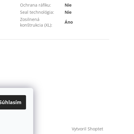
Ochrana ráfiku
:
Nie
Seal technológia
:
Nie
Zosilnená
Áno
konštrukcia (XL)
:
Súhlasím
Vytvoril Shoptet