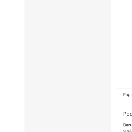
Popi
Pod
Bar
spoľ