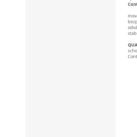
Cont
Inov
bezp
odvá
stab
QUA
scho
Cont