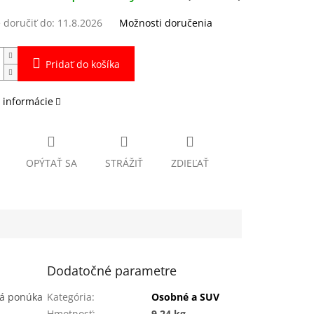
doručiť do:
11.8.2026
Možnosti doručenia
Pridať do košíka
 informácie
OPÝTAŤ SA
STRÁŽIŤ
ZDIEĽAŤ
Dodatočné parametre
rá ponúka
Kategória
:
Osobné a SUV
Hmotnosť
:
9.24 kg