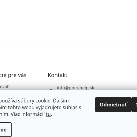
ie pre vás
Kontakt
ovať
info
@
pneuhelp.sk
 podmienky
+421 949 009 330
používa súbory cookie. Ďalším
 ochrany
Odmietnuť
ím tohto webu vyjadrujete súhlas s
údajov
ním. Viac informácií
tu
.
nie
dené.
Upraviť nastavenie cookies