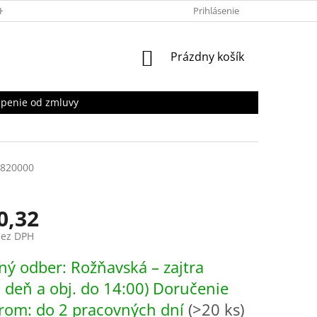
HRANY OSOBNÝCH ÚDAJOV
Prihlásenie
NÁKUPNÝ
Prázdny košík
KOŠÍK
penie od zmluvy
820000
0,32
bez DPH
ová
ý odber: Rožňavská – zajtra
. deň a obj. do 14:00) Doručenie
rom: do 2 pracovných dní
(>20 ks)