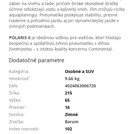
záber na snehu a ľade, pričom široké obvodové drážky
účinne odvádzajú vodu a kašovitý sneh, čím znižujú riziko
aquaplaningu. Pneumatika poskytuje stabilitu, presné
riadenie a pohodlnú jazdu aj pri dynamickejšej jazde v
zimných podmienkach.
POLARIS 6
je ideálnou voľbou pre vodičov, ktorí hľadajú
bezpečnú a spoľahlivú zimnú pneumatiku s dlhou
životnosťou – s istotou kvality koncernu Continental.
Dodatočné parametre
Kategória
:
Osobné a SUV
Hmotnosť
:
9.66 kg
EAN
:
4024063006720
Šírka
:
215
Výška
:
65
Priemer
:
16
Sezóna
:
Zimné
Značka
:
Barum
Index nosnosti
:
102