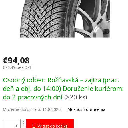
€94,08
€76,49 bez DPH
Jednotková
Osobný odber: Rožňavská – zajtra (prac.
cena:
deň a obj. do 14:00) Doručenie kuriérom:
do 2 pracovných dní
(>20 ks)
Môžeme doručiť do:
11.8.2026
Možnosti doručenia
Pridať do košíka