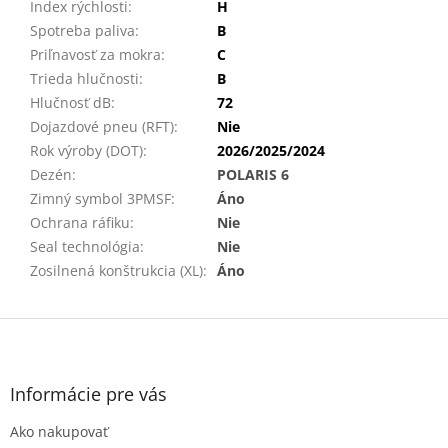
Index rýchlosti
:
H
Spotreba paliva
:
B
Priľnavosť za mokra
:
C
Trieda hlučnosti
:
B
Hlučnosť dB
:
72
Dojazdové pneu (RFT)
:
Nie
Rok výroby (DOT)
:
2026/2025/2024
Dezén
:
POLARIS 6
Zimný symbol 3PMSF
:
Áno
Ochrana ráfiku
:
Nie
Seal technológia
:
Nie
Zosilnená konštrukcia (XL)
:
Áno
Z
á
p
ä
Informácie pre vás
t
Ako nakupovať
i