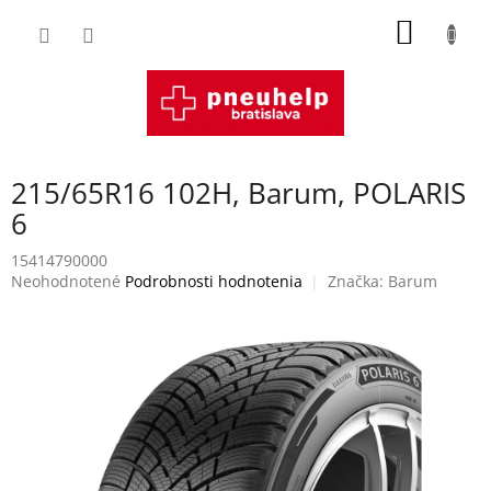
Prejsť
NÁKU
na
obsah
KOŠÍK
215/65R16 102H, Barum, POLARIS
6
15414790000
Priemerné
Neohodnotené
Podrobnosti hodnotenia
Značka:
Barum
hodnotenie
produktu
je
0,0
z
5
hviezdičiek.