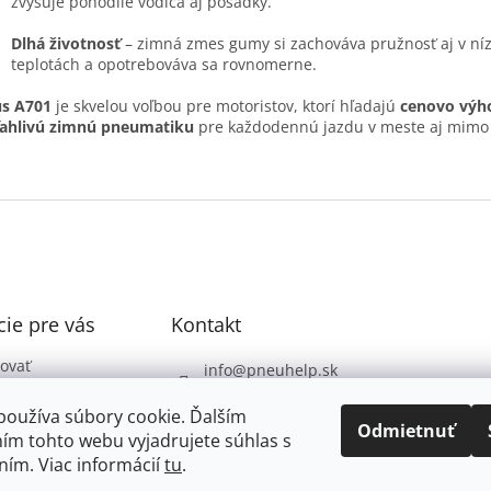
zvyšuje pohodlie vodiča aj posádky.
Dlhá životnosť
– zimná zmes gumy si zachováva pružnosť aj v ní
teplotách a opotrebováva sa rovnomerne.
us A701
je skvelou voľbou pre motoristov, ktorí hľadajú
cenovo výh
ľahlivú zimnú pneumatiku
pre každodennú jazdu v meste aj mimo
ie pre vás
Kontakt
ovať
info
@
pneuhelp.sk
 podmienky
+421 949 009 330
používa súbory cookie. Ďalším
 ochrany
Odmietnuť
ím tohto webu vyjadrujete súhlas s
údajov
ním. Viac informácií
tu
.