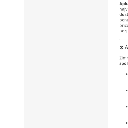
Aplu
najv
dost
ponú
prič
bezp
❄️ 
Zim
spoľ