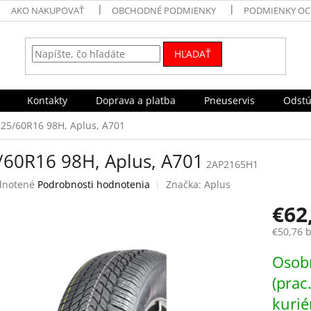
AKO NAKUPOVAŤ
OBCHODNÉ PODMIENKY
PODMIENKY OC
HĽADAŤ
Kontakty
Doprava a platba
Pneuservis
Odstú
225/60R16 98H, Aplus, A701
/60R16 98H, Aplus, A701
2AP2165H1
rné
notené
Podrobnosti hodnotenia
Značka:
Aplus
enie
€62
tu
€50,76 
Jednotk
Osobn
cena:
čiek.
(prac
kurié