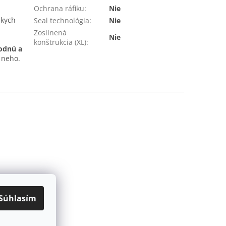
Ochrana ráfiku
:
Nie
zkych
Seal technológia
:
Nie
Zosilnená
Nie
konštrukcia (XL)
:
odnú a
 neho.
Súhlasím