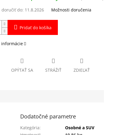
doručiť do:
11.8.2026
Možnosti doručenia
Pridať do košíka
 informácie
OPÝTAŤ SA
STRÁŽIŤ
ZDIEĽAŤ
Dodatočné parametre
Kategória
:
Osobné a SUV
Hmotnosť
:
10.86 kg