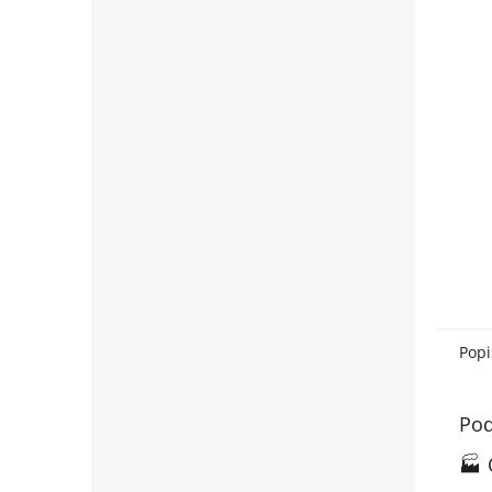
Popi
Pod
🏭 