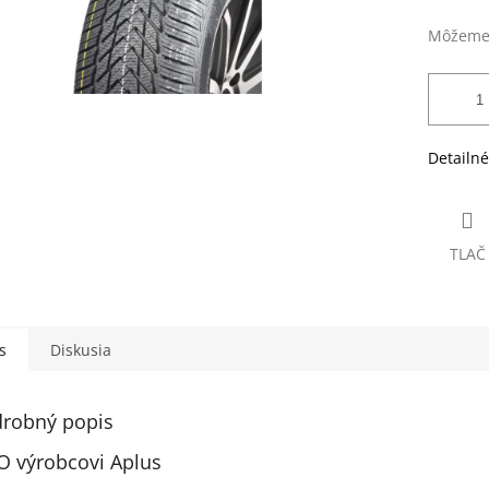
Môžeme 
Detailné
TLAČ
s
Diskusia
robný popis
O výrobcovi Aplus