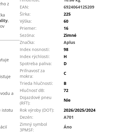
ého z
EAN
:
6924064125209
Šírka
:
225
čka
lity
,
Výška
:
60
dov
Priemer
:
16
Sezóna
:
Zimné
Značka
:
Aplus
Index nosnosti
:
98
Index rýchlosti
:
H
ytuje
Spotreba paliva
:
D
Priľnavosť za
C
mokra
:
isťuje
Trieda hlučnosti
:
B
Hlučnosť dB
:
72
 vodu a
Dojazdové pneu
Nie
(RFT)
:
 istotu
Rok výroby (DOT)
:
2026/2025/2024
Dezén
:
A701
Zimný symbol
ácií
Áno
3PMSF
: