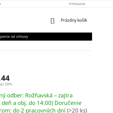
HRANY OSOBNÝCH ÚDAJOV
Prihlásenie
NÁKUPNÝ
Prázdny košík
KOŠÍK
penie od zmluvy
,44
bez DPH
ová
ý odber: Rožňavská – zajtra
. deň a obj. do 14:00) Doručenie
rom: do 2 pracovných dní
(>20 ks)