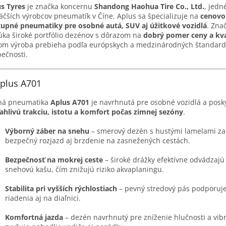
s Tyres
je značka koncernu
Shandong Haohua Tire Co., Ltd.
, jedn
äčších výrobcov pneumatík v Číne. Aplus sa špecializuje na
cenovo
upné pneumatiky pre osobné autá, SUV aj úžitkové vozidlá
. Zna
ka široké portfólio dezénov s dôrazom na
dobrý pomer ceny a kva
om výroba prebieha podľa európskych a medzinárodných štandar
ečnosti.
Aplus A701
ná pneumatika
Aplus A701
je navrhnutá pre osobné vozidlá a posk
ahlivú trakciu, istotu a komfort počas zimnej sezóny
.
Výborný záber na snehu
– smerový dezén s hustými lamelami za
bezpečný rozjazd aj brzdenie na zasnežených cestách.
Bezpečnosť na mokrej ceste
– široké drážky efektívne odvádzajú
snehovú kašu, čím znižujú riziko akvaplaningu.
Stabilita pri vyšších rýchlostiach
– pevný stredový pás podporuje
riadenia aj na diaľnici.
Komfortná jazda
– dezén navrhnutý pre zníženie hlučnosti a vibr