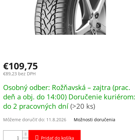
€109,75
€89,23 bez DPH
Jednotková
Osobný odber: Rožňavská – zajtra (prac.
cena:
deň a obj. do 14:00) Doručenie kuriérom:
do 2 pracovných dní
(>20 ks)
Môžeme doručiť do:
11.8.2026
Možnosti doručenia
Pridať do košíka