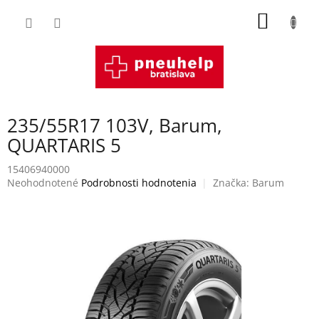
Prejsť
NÁKU
na
obsah
KOŠÍK
235/55R17 103V, Barum,
QUARTARIS 5
15406940000
Priemerné
Neohodnotené
Podrobnosti hodnotenia
Značka:
Barum
hodnotenie
produktu
je
0,0
z
5
hviezdičiek.