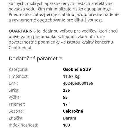
suchých, mokrých aj zasnežených cestách a efektívne
odvádza vodu, čím minimalizuje riziko aquaplaningu.
Pneumatika zabezpečuje stabilnú jazdu, presné riadenie
a rovnomerné opotrebovanie pre dlhú životnosť.
QUARTARIS 5
je ideálnou voľbou pre vodičov, ktorí chcú
univerzálnu pneumatiku schopnú zvládnuť rôzne
poveternostné podmienky – s istotou kvality koncernu
Continental.
Dodatočné parametre
Kategória
:
Osobné a SUV
Hmotnosť
:
11.57 kg
EAN
:
4024063000155
Šírka
:
235
Výška
:
55
Priemer
:
17
Sezóna
:
Celoročné
Značka
:
Barum
Index nosnosti
:
103