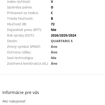
Index rýchlosti
:
V
Spotreba paliva
:
D
Priľnavosť za mokra
:
C
Trieda hlučnosti
:
B
Hlučnosť dB
:
72
Dojazdové pneu (RFT)
:
Nie
Rok výroby (DOT)
:
2026/2025/2024
Dezén
:
QUARTARIS 5
Zimný symbol 3PMSF
:
Áno
Ochrana ráfiku
:
Áno
Seal technológia
:
Nie
Zosilnená konštrukcia (XL)
:
Áno
Z
á
p
ä
Informácie pre vás
t
Ako nakupovať
i