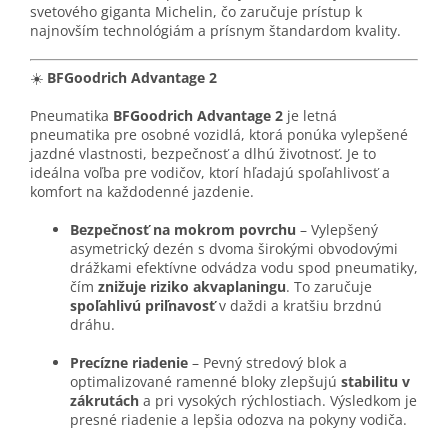
svetového giganta Michelin, čo zaručuje prístup k
najnovším technológiám a prísnym štandardom kvality.
☀️
BFGoodrich Advantage 2
Pneumatika
BFGoodrich Advantage 2
je letná
pneumatika pre osobné vozidlá, ktorá ponúka vylepšené
jazdné vlastnosti, bezpečnosť a dlhú životnosť. Je to
ideálna voľba pre vodičov, ktorí hľadajú spoľahlivosť a
komfort na každodenné jazdenie.
Bezpečnosť na mokrom povrchu
– Vylepšený
asymetrický dezén s dvoma širokými obvodovými
drážkami efektívne odvádza vodu spod pneumatiky,
čím
znižuje riziko akvaplaningu
. To zaručuje
spoľahlivú priľnavosť
v daždi a kratšiu brzdnú
dráhu.
Precízne riadenie
– Pevný stredový blok a
optimalizované ramenné bloky zlepšujú
stabilitu v
zákrutách
a pri vysokých rýchlostiach. Výsledkom je
presné riadenie a lepšia odozva na pokyny vodiča.