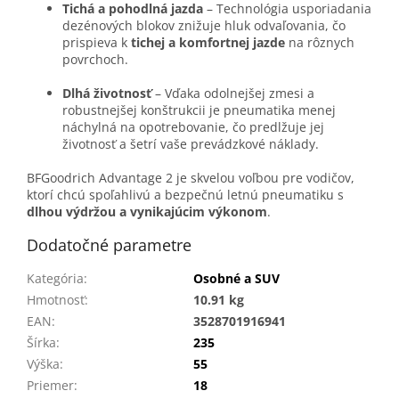
Tichá a pohodlná jazda
– Technológia usporiadania
dezénových blokov znižuje hluk odvaľovania, čo
prispieva k
tichej a komfortnej jazde
na rôznych
povrchoch.
Dlhá životnosť
– Vďaka odolnejšej zmesi a
robustnejšej konštrukcii je pneumatika menej
náchylná na opotrebovanie, čo predlžuje jej
životnosť a šetrí vaše prevádzkové náklady.
BFGoodrich Advantage 2 je skvelou voľbou pre vodičov,
ktorí chcú spoľahlivú a bezpečnú letnú pneumatiku s
dlhou výdržou a vynikajúcim výkonom
.
Dodatočné parametre
Kategória
:
Osobné a SUV
Hmotnosť
:
10.91 kg
EAN
:
3528701916941
Šírka
:
235
Výška
:
55
Priemer
:
18