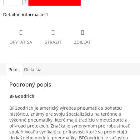
Detailné informácie
OPÝTAŤ SA
STRÁŽIŤ
ZDIEĽAŤ
Popis
Diskusia
Podrobný popis
BFGoodrich
BFGoodrich je americký výrobca pneumatík s bohatou
históriou, známy pre svoju špecializáciu na terénne a
výkonné pneumatiky, ktoré majú tradíciu v motošporte a
off-road pretekoch. Značka je synonymom pre robustnosť,
spoľahlivosť a vynikajúcu priľnavosť, ktoré sa premietajú
do každého modelu pneumatiky. BFGoodrich je súčasťou