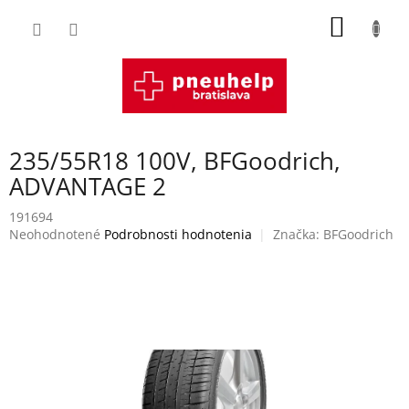
Prejsť
NÁKU
na
obsah
KOŠÍK
235/55R18 100V, BFGoodrich,
ADVANTAGE 2
191694
Priemerné
Neohodnotené
Podrobnosti hodnotenia
Značka:
BFGoodrich
hodnotenie
produktu
je
0,0
z
5
hviezdičiek.