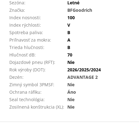
Sezóna
:
Letné
Značka
:
BFGoodrich
Index nosnosti
:
100
Index rýchlosti
:
V
Spotreba paliva
:
B
Priľnavosť za mokra
:
A
Trieda hlučnosti
:
B
Hlučnosť dB
:
70
Dojazdové pneu (RFT)
:
Nie
Rok výroby (DOT)
:
2026/2025/2024
Dezén
:
ADVANTAGE 2
Zimný symbol 3PMSF
:
Nie
Ochrana ráfiku
:
Áno
Seal technológia
:
Nie
Zosilnená konštrukcia (XL)
:
Nie
Z
á
p