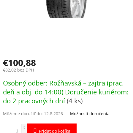
€100,88
€82,02 bez DPH
Jednotková
Osobný odber: Rožňavská – zajtra (prac.
cena:
deň a obj. do 14:00) Doručenie kuriérom:
do 2 pracovných dní
(4 ks)
Môžeme doručiť do:
12.8.2026
Možnosti doručenia
Pridať do košíka