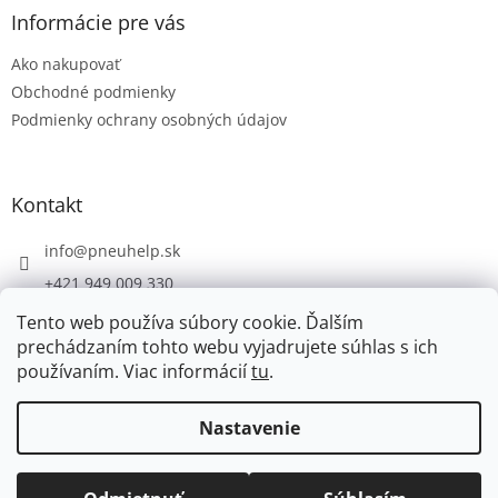
ä
Informácie pre vás
t
Ako nakupovať
i
e
Obchodné podmienky
Podmienky ochrany osobných údajov
Kontakt
info
@
pneuhelp.sk
+421 949 009 330
Tento web používa súbory cookie. Ďalším
prechádzaním tohto webu vyjadrujete súhlas s ich
používaním. Viac informácií
tu
.
Vytvoril Shoptet
Nastavenie
Copyright 2026
PNEUHELP.SK
. Všetky práva vyhradené.