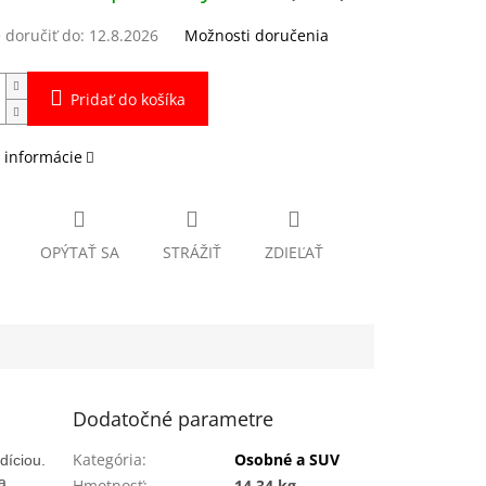
doručiť do:
12.8.2026
Možnosti doručenia
Pridať do košíka
 informácie
OPÝTAŤ SA
STRÁŽIŤ
ZDIEĽAŤ
Dodatočné parametre
Kategória
:
Osobné a SUV
díciou.
a
Hmotnosť
:
14.34 kg