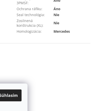
Áno
3PMSF
:
Ochrana ráfiku
:
Áno
Seal technológia
:
Nie
Zosilnená
Nie
konštrukcia (XL)
:
Homologizácia
:
Mercedes
Súhlasím