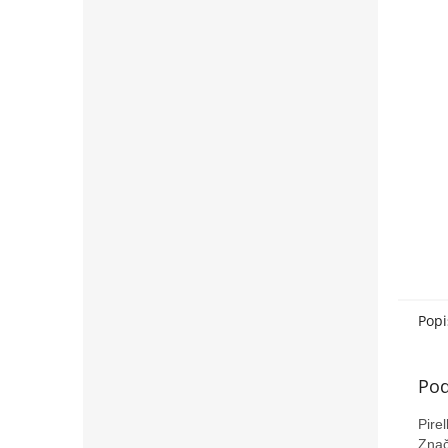
Popi
Pod
Pire
Znač