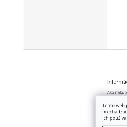
Z
á
p
ä
t
Informác
i
e
Ako nakup
Obchodné
Tento web 
Podmienky
prechádzan
osobných 
ich používa