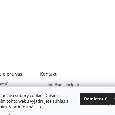
ie pre vás
Kontakt
ovať
info
@
pneuhelp.sk
 podmienky
+421 949 009 330
používa súbory cookie. Ďalším
 ochrany
Odmietnuť
ím tohto webu vyjadrujete súhlas s
údajov
ním. Viac informácií
tu
.