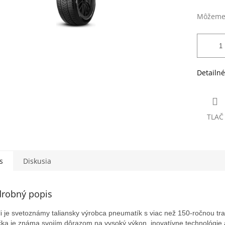
Môžeme 
Detailné
TLAČ
s
Diskusia
robný popis
lli je svetoznámy taliansky výrobca pneumatík s viac než 150-ročnou tra
ka je známa svojím dôrazom na vysoký výkon, inovatívne technológie 