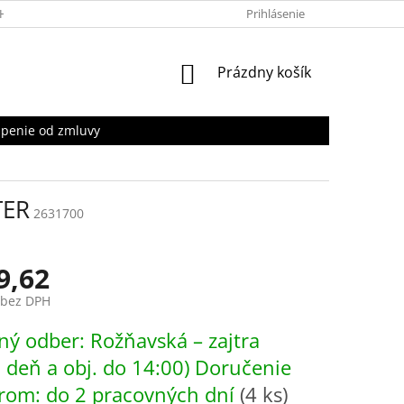
HRANY OSOBNÝCH ÚDAJOV
Prihlásenie
NÁKUPNÝ
Prázdny košík
KOŠÍK
penie od zmluvy
TER
2631700
9,62
 bez DPH
ová
ý odber: Rožňavská – zajtra
. deň a obj. do 14:00) Doručenie
rom: do 2 pracovných dní
(4 ks)