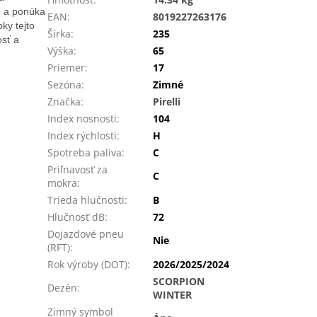
1 a ponúka
EAN
:
8019227263176
ky tejto
Šírka
:
235
osť a
Výška
:
65
Priemer
:
17
Sezóna
:
Zimné
Značka
:
Pirelli
Index nosnosti
:
104
Index rýchlosti
:
H
Spotreba paliva
:
C
Priľnavosť za
C
mokra
:
Trieda hlučnosti
:
B
Hlučnosť dB
:
72
Dojazdové pneu
Nie
(RFT)
:
Rok výroby (DOT)
:
2026/2025/2024
SCORPION
Dezén
:
WINTER
Zimný symbol