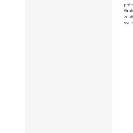
prém
širo
znač
vyni