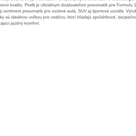
iovú kvalitu. Pirelli je oficiálnym dodávateľom pneumatík pre Formulu 
ký sortiment pneumatík pre osobné autá, SUV aj športové vozidlá. Výrob
ky sú ideálnou voľbou pre vodičov, ktorí hľadajú spoľahlivosť, bezpečn
kajúci jazdný komfort.