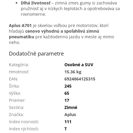
Dlhá životnosť
– zimná zmes gumy si zachováva
pružnosť aj v nízkych teplotách a opotrebováva sa
rovnomerne.
Aplus A701
je skvelou voľbou pre motoristov, ktorí
hľadajú
cenovo výhodnú a spoľahlivú zimnú
pneumatiku
pre každodennú jazdu v meste aj mimo
neho.
Dodatočné parametre
Kategória
:
Osobné a SUV
Hmotnosť
:
15.36 kg
EAN
:
6924064125315
Šírka
:
245
Výška
:
65
Priemer
:
17
Sezóna
:
Zimné
Značka
:
Aplus
Index nosnosti
:
111
Index rýchlosti
:
T