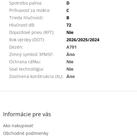
Spotreba paliva
:
D
Priľnavosť za mokra
:
C
Trieda hlučnosti
:
B
Hlučnosť dB
:
72
Dojazdové pneu (RFT)
:
Nie
Rok výroby (DOT)
:
2026/2025/2024
Dezén
:
A701
Zimný symbol 3PMSF
:
Áno
Ochrana ráfiku
:
Nie
Seal technológia
:
Nie
Zosilnená konštrukcia (XL)
:
Áno
Z
á
p
ä
Informácie pre vás
t
Ako nakupovať
i
e
Obchodné podmienky