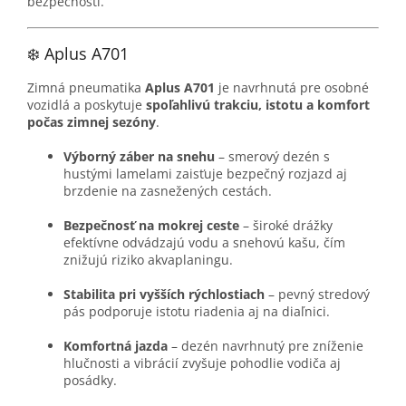
bezpečnosti.
❄️ Aplus A701
Zimná pneumatika
Aplus A701
je navrhnutá pre osobné
vozidlá a poskytuje
spoľahlivú trakciu, istotu a komfort
počas zimnej sezóny
.
Výborný záber na snehu
– smerový dezén s
hustými lamelami zaisťuje bezpečný rozjazd aj
brzdenie na zasnežených cestách.
Bezpečnosť na mokrej ceste
– široké drážky
efektívne odvádzajú vodu a snehovú kašu, čím
znižujú riziko akvaplaningu.
Stabilita pri vyšších rýchlostiach
– pevný stredový
pás podporuje istotu riadenia aj na diaľnici.
Komfortná jazda
– dezén navrhnutý pre zníženie
hlučnosti a vibrácií zvyšuje pohodlie vodiča aj
posádky.