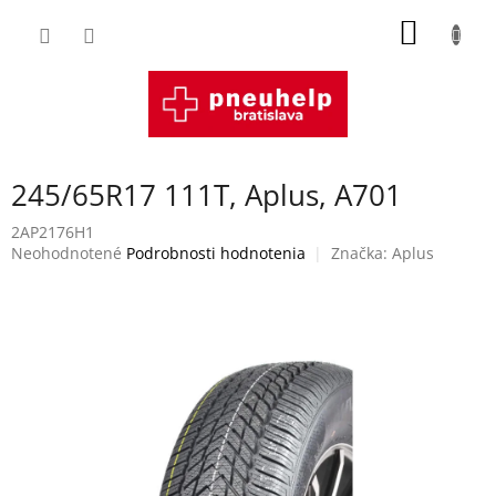
Prejsť
NÁKU
na
obsah
KOŠÍK
245/65R17 111T, Aplus, A701
2AP2176H1
Priemerné
Neohodnotené
Podrobnosti hodnotenia
Značka:
Aplus
hodnotenie
produktu
je
0,0
z
5
hviezdičiek.