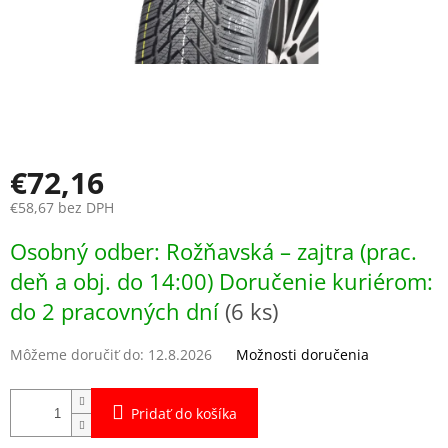
€72,16
€58,67 bez DPH
Jednotková
Osobný odber: Rožňavská – zajtra (prac.
cena:
deň a obj. do 14:00) Doručenie kuriérom:
do 2 pracovných dní
(6 ks)
Môžeme doručiť do:
12.8.2026
Možnosti doručenia
Pridať do košíka