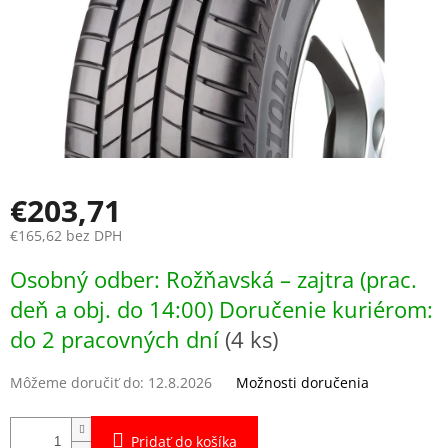
€203,71
€165,62 bez DPH
Jednotková
Osobný odber: Rožňavská – zajtra (prac.
cena:
deň a obj. do 14:00) Doručenie kuriérom:
do 2 pracovných dní
(4 ks)
Môžeme doručiť do:
12.8.2026
Možnosti doručenia
Pridať do košíka