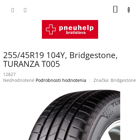
Prejsť
NÁKU
na
obsah
KOŠÍK
255/45R19 104Y, Bridgestone,
TURANZA T005
12827
Priemerné
Neohodnotené
Podrobnosti hodnotenia
Značka:
Bridgestone
hodnotenie
produktu
je
0,0
z
5
hviezdičiek.