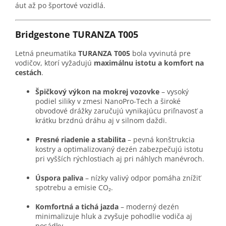
áut až po športové vozidlá.
Bridgestone TURANZA T005
Letná pneumatika
TURANZA T005
bola vyvinutá pre
vodičov, ktorí vyžadujú
maximálnu istotu a komfort na
cestách
.
Špičkový výkon na mokrej vozovke
– vysoký
podiel siliky v zmesi NanoPro-Tech a široké
obvodové drážky zaručujú vynikajúcu priľnavosť a
krátku brzdnú dráhu aj v silnom daždi.
Presné riadenie a stabilita
– pevná konštrukcia
kostry a optimalizovaný dezén zabezpečujú istotu
pri vyšších rýchlostiach aj pri náhlych manévroch.
Úspora paliva
– nízky valivý odpor pomáha znížiť
spotrebu a emisie CO₂.
Komfortná a tichá jazda
– moderný dezén
minimalizuje hluk a zvyšuje pohodlie vodiča aj
posádky.