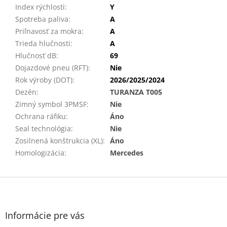
Index rýchlosti
:
Y
Spotreba paliva
:
A
Priľnavosť za mokra
:
A
Trieda hlučnosti
:
A
Hlučnosť dB
:
69
Dojazdové pneu (RFT)
:
Nie
Rok výroby (DOT)
:
2026/2025/2024
Dezén
:
TURANZA T005
Zimný symbol 3PMSF
:
Nie
Ochrana ráfiku
:
Áno
Seal technológia
:
Nie
Zosilnená konštrukcia (XL)
:
Áno
Homologizácia
:
Mercedes
Z
á
p
ä
Informácie pre vás
t