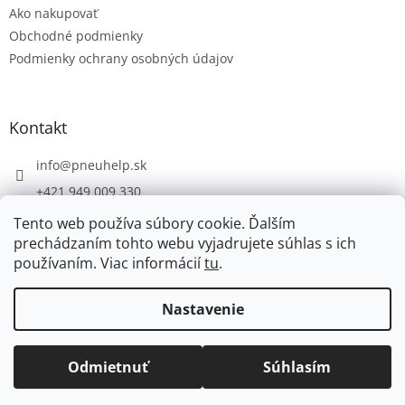
Ako nakupovať
i
e
Obchodné podmienky
Podmienky ochrany osobných údajov
Kontakt
info
@
pneuhelp.sk
+421 949 009 330
Tento web používa súbory cookie. Ďalším
prechádzaním tohto webu vyjadrujete súhlas s ich
používaním. Viac informácií
tu
.
Vytvoril Shoptet
Nastavenie
Copyright 2026
PNEUHELP.SK
. Všetky práva vyhradené.
Odmietnuť
Súhlasím
Upraviť nastavenie cookies