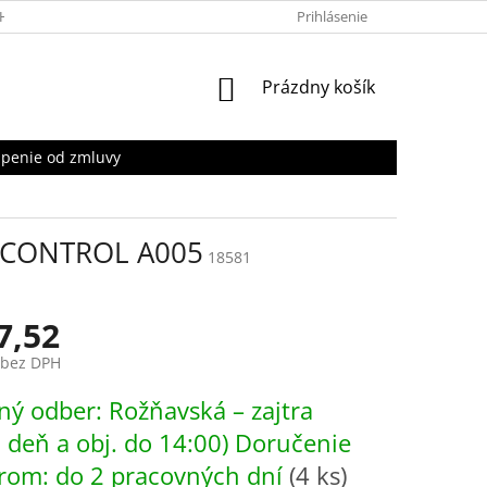
HRANY OSOBNÝCH ÚDAJOV
Prihlásenie
NÁKUPNÝ
Prázdny košík
KOŠÍK
penie od zmluvy
R CONTROL A005
18581
7,52
 bez DPH
ová
ý odber: Rožňavská – zajtra
. deň a obj. do 14:00) Doručenie
rom: do 2 pracovných dní
(4 ks)