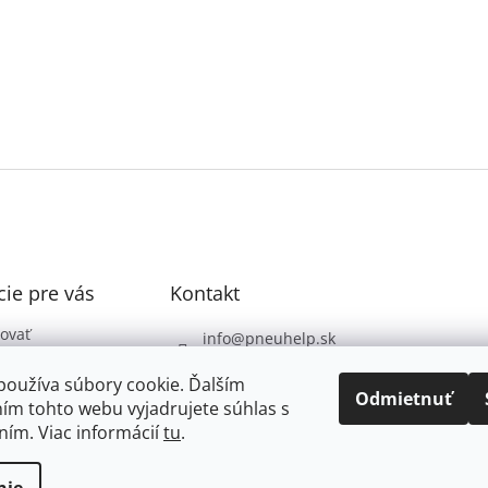
ie pre vás
Kontakt
ovať
info
@
pneuhelp.sk
 podmienky
+421 949 009 330
používa súbory cookie. Ďalším
 ochrany
Odmietnuť
ím tohto webu vyjadrujete súhlas s
údajov
ním. Viac informácií
tu
.