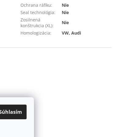
Ochrana ráfiku
:
Nie
Seal technológia
:
Nie
Zosilnená
Nie
konštrukcia (XL)
:
Homologizácia
:
VW, Audi
Súhlasím