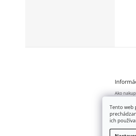
Z
á
p
ä
t
Informác
i
e
Ako nakup
Obchodné
Tento web 
Podmienky
prechádzan
osobných 
ich používa