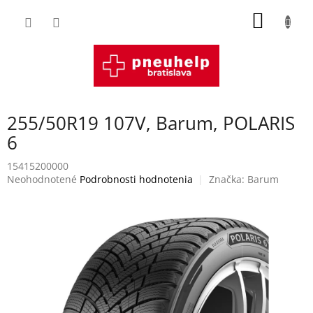
Prejsť
NÁKU
na
obsah
KOŠÍK
255/50R19 107V, Barum, POLARIS
6
15415200000
Priemerné
Neohodnotené
Podrobnosti hodnotenia
Značka:
Barum
hodnotenie
produktu
je
0,0
z
5
hviezdičiek.