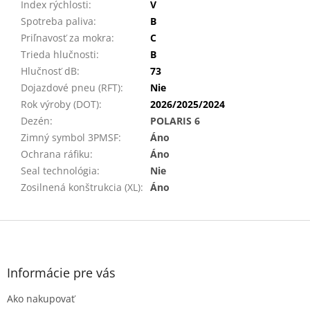
Index rýchlosti
:
V
Spotreba paliva
:
B
Priľnavosť za mokra
:
C
Trieda hlučnosti
:
B
Hlučnosť dB
:
73
Dojazdové pneu (RFT)
:
Nie
Rok výroby (DOT)
:
2026/2025/2024
Dezén
:
POLARIS 6
Zimný symbol 3PMSF
:
Áno
Ochrana ráfiku
:
Áno
Seal technológia
:
Nie
Zosilnená konštrukcia (XL)
:
Áno
Z
á
p
ä
Informácie pre vás
t
Ako nakupovať
i