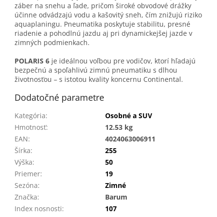
záber na snehu a ľade, pričom široké obvodové drážky
účinne odvádzajú vodu a kašovitý sneh, čím znižujú riziko
aquaplaningu. Pneumatika poskytuje stabilitu, presné
riadenie a pohodlnú jazdu aj pri dynamickejšej jazde v
zimných podmienkach.
POLARIS 6
je ideálnou voľbou pre vodičov, ktorí hľadajú
bezpečnú a spoľahlivú zimnú pneumatiku s dlhou
životnosťou – s istotou kvality koncernu Continental.
Dodatočné parametre
Kategória
:
Osobné a SUV
Hmotnosť
:
12.53 kg
EAN
:
4024063006911
Šírka
:
255
Výška
:
50
Priemer
:
19
Sezóna
:
Zimné
Značka
:
Barum
Index nosnosti
:
107