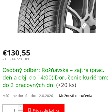
€130,55
€106,14 bez DPH
Jednotková
Osobný odber: Rožňavská – zajtra (prac.
cena:
deň a obj. do 14:00) Doručenie kuriérom:
do 2 pracovných dní
(>20 ks)
Môžeme doručiť do:
12.8.2026
Možnosti doručenia
Pridať do košíka