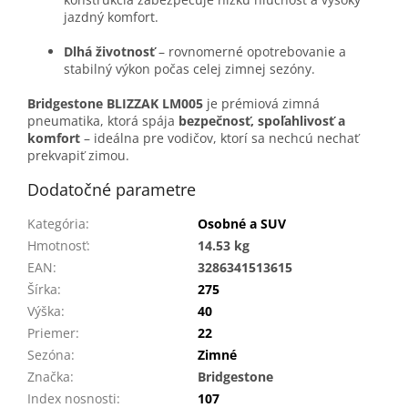
jazdný komfort.
Dlhá životnosť
– rovnomerné opotrebovanie a
stabilný výkon počas celej zimnej sezóny.
Bridgestone BLIZZAK LM005
je prémiová zimná
pneumatika, ktorá spája
bezpečnosť, spoľahlivosť a
komfort
– ideálna pre vodičov, ktorí sa nechcú nechať
prekvapiť zimou.
Dodatočné parametre
Kategória
:
Osobné a SUV
Hmotnosť
:
14.53 kg
EAN
:
3286341513615
Šírka
:
275
Výška
:
40
Priemer
:
22
Sezóna
:
Zimné
Značka
:
Bridgestone
Index nosnosti
:
107