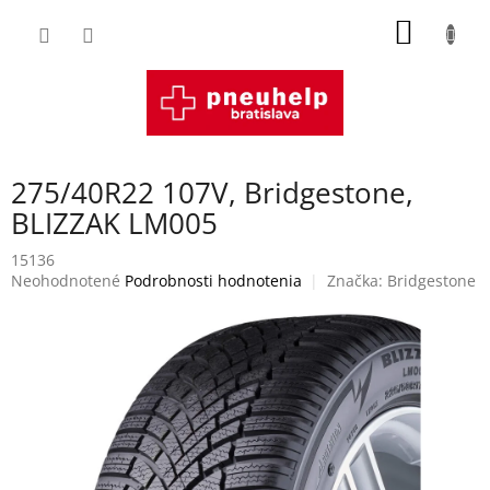
Prejsť
NÁKU
na
obsah
KOŠÍK
275/40R22 107V, Bridgestone,
BLIZZAK LM005
15136
Priemerné
Neohodnotené
Podrobnosti hodnotenia
Značka:
Bridgestone
hodnotenie
produktu
je
0,0
z
5
hviezdičiek.