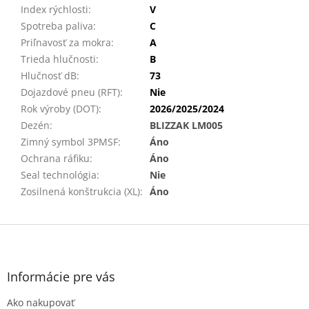
Index rýchlosti
:
V
Spotreba paliva
:
C
Priľnavosť za mokra
:
A
Trieda hlučnosti
:
B
Hlučnosť dB
:
73
Dojazdové pneu (RFT)
:
Nie
Rok výroby (DOT)
:
2026/2025/2024
Dezén
:
BLIZZAK LM005
Zimný symbol 3PMSF
:
Áno
Ochrana ráfiku
:
Áno
Seal technológia
:
Nie
Zosilnená konštrukcia (XL)
:
Áno
Z
á
p
ä
Informácie pre vás
t
Ako nakupovať
i