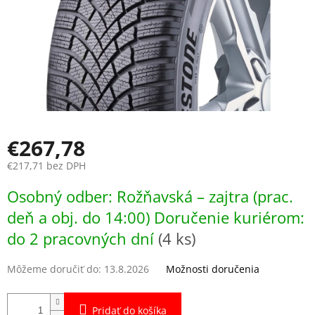
€267,78
€217,71 bez DPH
Jednotková
Osobný odber: Rožňavská – zajtra (prac.
cena:
deň a obj. do 14:00) Doručenie kuriérom:
do 2 pracovných dní
(4 ks)
Môžeme doručiť do:
13.8.2026
Možnosti doručenia
Pridať do košíka