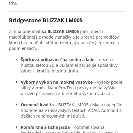
trhu.
Bridgestone BLIZZAK LM005
Zimná pneumatika
BLIZZAK LM005
patrí medzi
najobľúbenejšie modely značky a je určená pre vodičov,
ktorí chcú mať absolútnu istotu aj v náročných zimných
podmienkach.
Špičková priľnavosť na snehu a ľade
– dezén s
hustou sieťou 2D a 3D lamiel zaručuje spoľahlivý
záber a kratšiu brzdnú dráhu.
Výborný výkon na mokrej vozovke
– vysoký podiel
siliky v zmesi NanoPro-Tech poskytuje najvyššiu
úroveň priľnavosti a brzdného výkonu v daždi.
Ocenená kvalita
– BLIZZAK LM005 získala najlepšie
hodnotenia v nezávislých testoch ADAC, Autobild a
ďalších renomovaných inštitúcií.
Komfortná a tichá jazda
– optimalizovaná
konštrukcia zabezpečuje nízku hlučnosť a vysoký