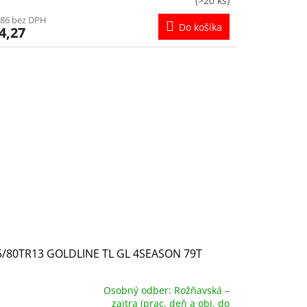
(>20 ks)
,86 bez DPH
Do košíka
4,27
5/80TR13 GOLDLINE TL GL 4SEASON 79T
Osobný odber: Rožňavská –
zajtra (prac. deň a obj. do