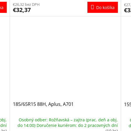
€26,32 bez DPH
€27
ka
Do košíka
€32,37
€3
185/65R15 88H, Aplus, A701
155
obj.
Osobný odber: Rožňavská – zajtra (prac. deň a obj.
 dní
do 14:00) Doručenie kuriérom: do 2 pracovných dní
d
 ks)
(10 ks)