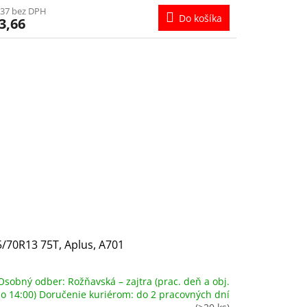
,37 bez DPH
Do košíka
3,66
/70R13 75T, Aplus, A701
Osobný odber: Rožňavská – zajtra (prac. deň a obj.
o 14:00) Doručenie kuriérom: do 2 pracovných dní