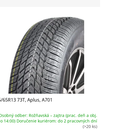
/65R13 73T, Aplus, A701
Osobný odber: Rožňavská – zajtra (prac. deň a obj.
o 14:00) Doručenie kuriérom: do 2 pracovných dní
(>20 ks)