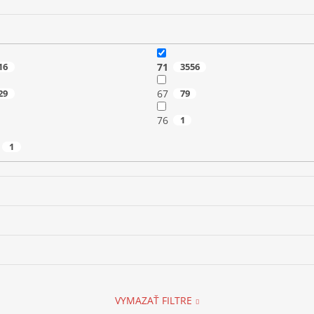
16
71
3556
29
67
79
76
1
1
VYMAZAŤ FILTRE