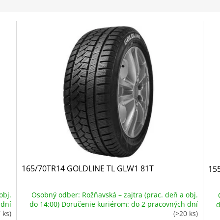
165/70TR14 GOLDLINE TL GLW1 81T
155
obj.
Osobný odber: Rožňavská – zajtra (prac. deň a obj.
 dní
do 14:00) Doručenie kuriérom: do 2 pracovných dní
d
7 ks)
(>20 ks)