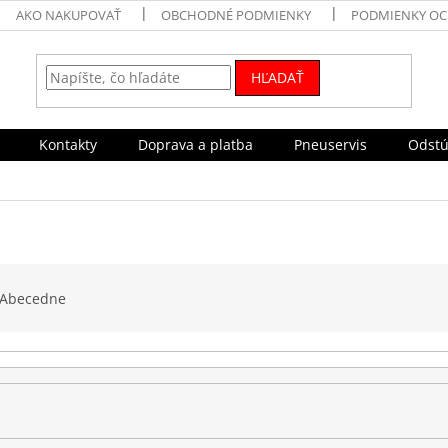
AKO NAKUPOVAŤ
OBCHODNÉ PODMIENKY
PODMIENKY OC
HĽADAŤ
Kontakty
Doprava a platba
Pneuservis
Odstú
Abecedne