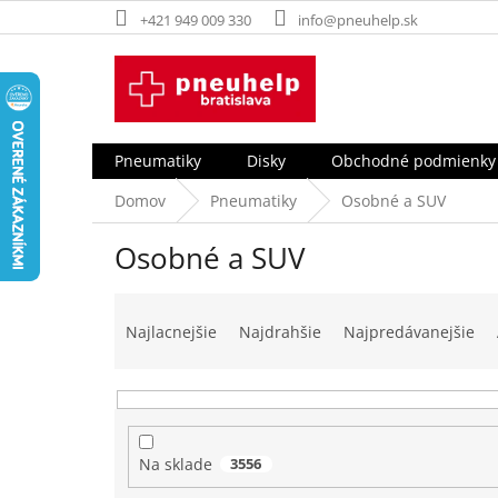
Prejsť
+421 949 009 330
info@pneuhelp.sk
na
obsah
Pneumatiky
Disky
Obchodné podmienky
Domov
Pneumatiky
Osobné a SUV
Osobné a SUV
R
a
Najlacnejšie
Najdrahšie
Najpredávanejšie
d
e
n
i
e
Na sklade
3556
p