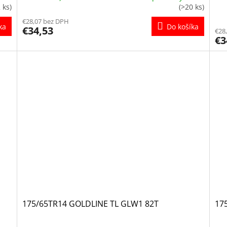
Pri
 ks)
(>20 ks)
hod
€28,07 bez DPH
pro
ka
Do košíka
€34,53
€28
je
€3
5,0
z
5
hvi
175/65TR14 GOLDLINE TL GLW1 82T
175