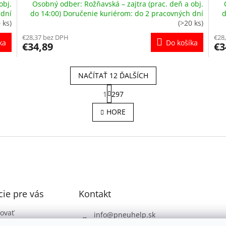
obj.
Osobný odber: Rožňavská – zajtra (prac. deň a obj.
 dní
do 14:00) Doručenie kuriérom: do 2 pracovných dní
d
 ks)
(>20 ks)
€28,37 bez DPH
€28
ka
Do košíka
€34,89
€3
NAČÍTAŤ 12 ĎALŠÍCH
S
1
297
t
O
r
v
HORE
á
l
n
á
k
d
o
a
v
c
a
i
n
e
i
e
p
ie pre vás
Kontakt
r
v
k
ovať
info
@
pneuhelp.sk
y
 podmienky