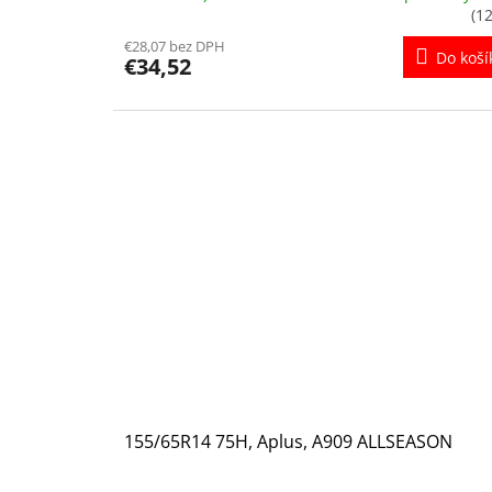
(12
€28,07 bez DPH
Do koší
€34,52
155/65R14 75H, Aplus, A909 ALLSEASON