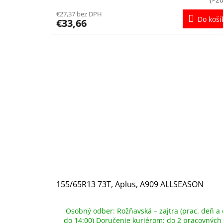
€27,37 bez DPH
Do koší
€33,66
155/65R13 73T, Aplus, A909 ALLSEASON
Osobný odber: Rožňavská – zajtra (prac. deň a 
do 14:00) Doručenie kuriérom: do 2 pracovných