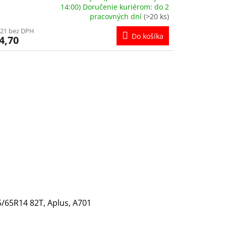
emerné
14:00) Doručenie kuriérom: do 2
notenie
pracovných dní
(>20 ks)
duktu
,21 bez DPH
Do košíka
4,70
ezdičiek.
/65R14 82T, Aplus, A701