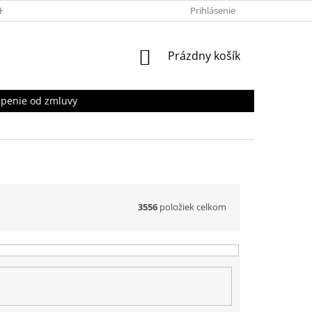
HRANY OSOBNÝCH ÚDAJOV
Prihlásenie
NÁKUPNÝ
Prázdny košík
KOŠÍK
penie od zmluvy
3556
položiek celkom