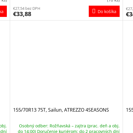
€27,54 bez DPH
€27
ka
Do košíka
€33,88
€3
155/70R13 75T, Sailun, ATREZZO 4SEASONS
15
obj.
Osobný odber: Rožňavská – zajtra (prac. deň a obj.
 dní
do 14:00) Doručenie kuriérom: do 2 pracovných dní