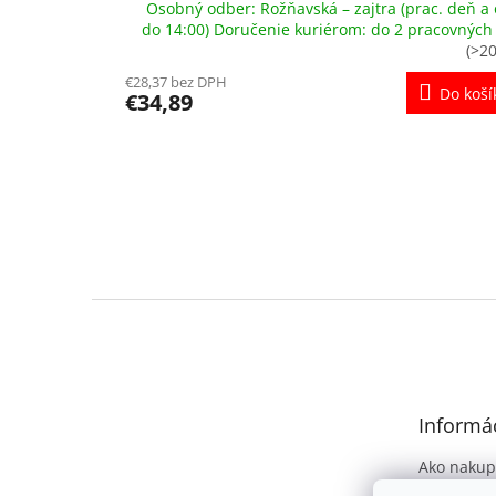
Osobný odber: Rožňavská – zajtra (prac. deň a 
do 14:00) Doručenie kuriérom: do 2 pracovných
(>20
€28,37 bez DPH
Do koší
€34,89
Z
á
p
ä
t
Informác
i
e
Ako nakup
Obchodné