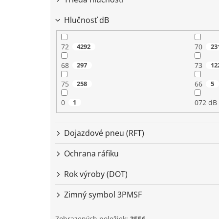
Hlučnosť dB
72
4292
70
23
68
297
73
12
75
258
66
5
0
1
072 dB
Dojazdové pneu (RFT)
Ochrana ráfiku
Rok výroby (DOT)
Zimný symbol 3PMSF
Zobrazených položiek:
3556