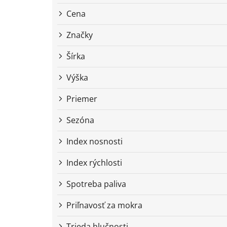
r
o
Cena
d
u
Značky
k
t
Šírka
o
Výška
v
Priemer
Sezóna
Index nosnosti
Index rýchlosti
Spotreba paliva
Priľnavosť za mokra
Trieda hlučnosti