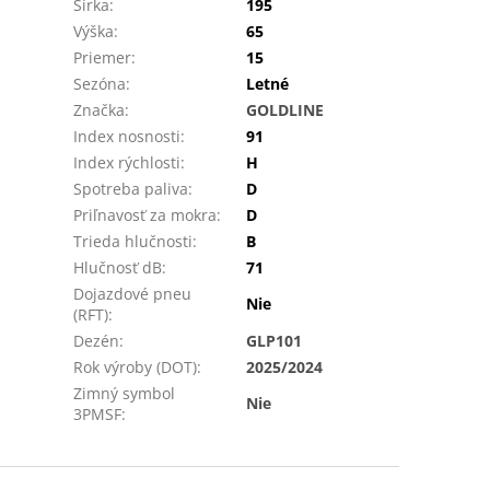
Šírka
:
195
Výška
:
65
Priemer
:
15
Sezóna
:
Letné
Značka
:
GOLDLINE
Index nosnosti
:
91
Index rýchlosti
:
H
Spotreba paliva
:
D
Priľnavosť za mokra
:
D
Trieda hlučnosti
:
B
Hlučnosť dB
:
71
Dojazdové pneu
Nie
(RFT)
:
Dezén
:
GLP101
Rok výroby (DOT)
:
2025/2024
Zimný symbol
Nie
3PMSF
: