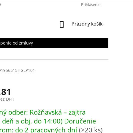
HRANY OSOBNÝCH ÚDAJOV
Prihlásenie
NÁKUPNÝ
Prázdny košík
KOŠÍK
penie od zmluvy
1956515HGLP101
,81
bez DPH
ová
ý odber: Rožňavská – zajtra
. deň a obj. do 14:00) Doručenie
rom: do 2 pracovných dní
(>20 ks)