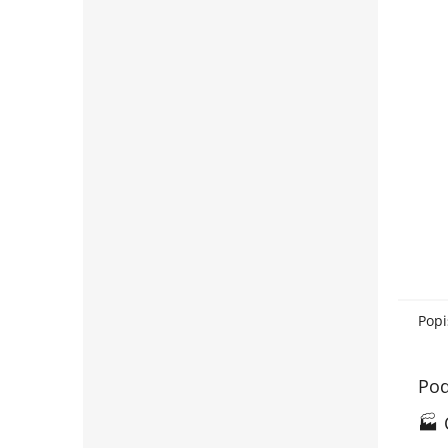
Popi
Pod
🏭 