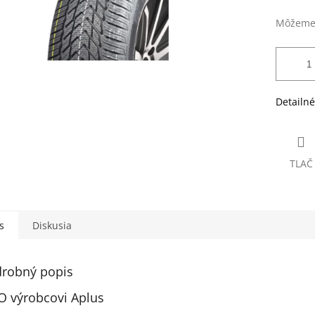
Môžeme 
Detailné
TLAČ
s
Diskusia
robný popis
O výrobcovi Aplus