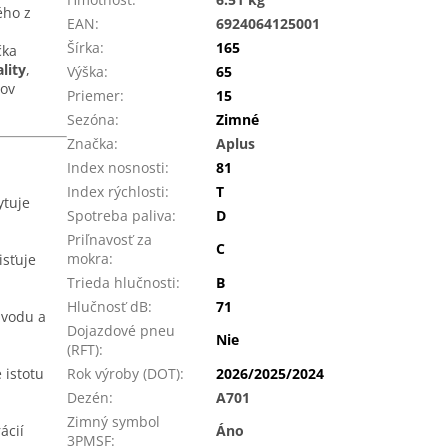
ého z
EAN
:
6924064125001
Šírka
:
165
čka
lity
,
Výška
:
65
dov
Priemer
:
15
Sezóna
:
Zimné
Značka
:
Aplus
Index nosnosti
:
81
Index rýchlosti
:
T
ytuje
Spotreba paliva
:
D
Priľnavosť za
C
mokra
:
isťuje
Trieda hlučnosti
:
B
Hlučnosť dB
:
71
 vodu a
Dojazdové pneu
Nie
(RFT)
:
 istotu
Rok výroby (DOT)
:
2026/2025/2024
Dezén
:
A701
Zimný symbol
ácií
Áno
3PMSF
: