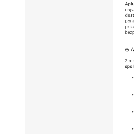
Aplu
najv
dost
ponú
prič
bezp
❄️ 
Zim
spoľ