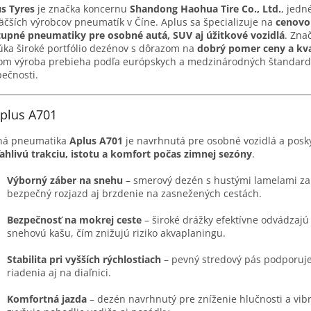
s Tyres
je značka koncernu
Shandong Haohua Tire Co., Ltd.
, jedn
äčších výrobcov pneumatík v Číne. Aplus sa špecializuje na
cenovo
upné pneumatiky pre osobné autá, SUV aj úžitkové vozidlá
. Zna
ka široké portfólio dezénov s dôrazom na
dobrý pomer ceny a kva
om výroba prebieha podľa európskych a medzinárodných štandar
ečnosti.
Aplus A701
ná pneumatika
Aplus A701
je navrhnutá pre osobné vozidlá a posk
ahlivú trakciu, istotu a komfort počas zimnej sezóny
.
Výborný záber na snehu
– smerový dezén s hustými lamelami za
bezpečný rozjazd aj brzdenie na zasnežených cestách.
Bezpečnosť na mokrej ceste
– široké drážky efektívne odvádzajú
snehovú kašu, čím znižujú riziko akvaplaningu.
Stabilita pri vyšších rýchlostiach
– pevný stredový pás podporuje
riadenia aj na diaľnici.
Komfortná jazda
– dezén navrhnutý pre zníženie hlučnosti a vibr