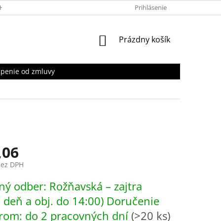
HRANY OSOBNÝCH ÚDAJOV
Prihlásenie
NÁKUPNÝ
Prázdny košík
KOŠÍK
penie od zmluvy
,06
bez DPH
ová
ý odber: Rožňavská – zajtra
. deň a obj. do 14:00) Doručenie
rom: do 2 pracovných dní
(>20 ks)