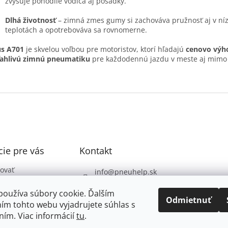
zvyšuje pohodlie vodiča aj posádky.
Dlhá životnosť
– zimná zmes gumy si zachováva pružnosť aj v ní
teplotách a opotrebováva sa rovnomerne.
us A701
je skvelou voľbou pre motoristov, ktorí hľadajú
cenovo výh
ľahlivú zimnú pneumatiku
pre každodennú jazdu v meste aj mimo
ie pre vás
Kontakt
ovať
info
@
pneuhelp.sk
 podmienky
+421 949 009 330
používa súbory cookie. Ďalším
 ochrany
Odmietnuť
ím tohto webu vyjadrujete súhlas s
údajov
ním. Viac informácií
tu
.