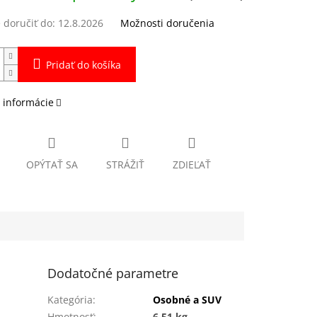
doručiť do:
12.8.2026
Možnosti doručenia
Pridať do košíka
 informácie
OPÝTAŤ SA
STRÁŽIŤ
ZDIEĽAŤ
Dodatočné parametre
Kategória
:
Osobné a SUV
Hmotnosť
:
6.51 kg