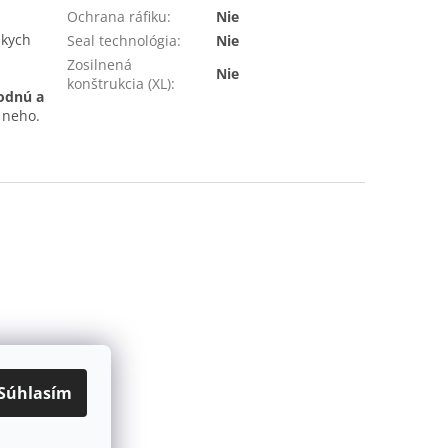
Ochrana ráfiku
:
Nie
zkych
Seal technológia
:
Nie
Zosilnená
Nie
konštrukcia (XL)
:
odnú a
 neho.
Súhlasím