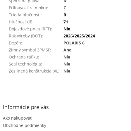
Spotreba paliva
:
D
Priľnavosť za mokra
:
C
Trieda hlučnosti
:
B
Hlučnosť dB
:
71
Dojazdové pneu (RFT)
:
Nie
Rok výroby (DOT)
:
2026/2025/2024
Dezén
:
POLARIS 6
Zimný symbol 3PMSF
:
Áno
Ochrana ráfiku
:
Nie
Seal technológia
:
Nie
Zosilnená konštrukcia (XL)
:
Nie
Z
á
p
ä
Informácie pre vás
t
Ako nakupovať
i
e
Obchodné podmienky