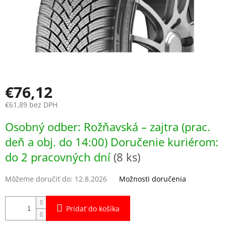
€76,12
€61,89 bez DPH
Jednotková
Osobný odber: Rožňavská – zajtra (prac.
cena:
deň a obj. do 14:00) Doručenie kuriérom:
do 2 pracovných dní
(8 ks)
Môžeme doručiť do:
12.8.2026
Možnosti doručenia
Pridať do košíka