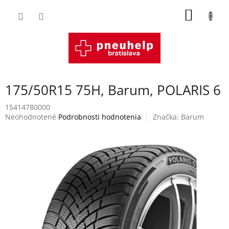
Prejsť
NÁKU
na
obsah
KOŠÍK
175/50R15 75H, Barum, POLARIS 6
15414780000
Priemerné
Neohodnotené
Podrobnosti hodnotenia
Značka:
Barum
hodnotenie
produktu
je
0,0
z
5
hviezdičiek.