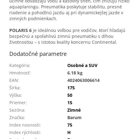
účinne odvádzajú vodu a kašovitý sneh, čím znižujú riziko
aquaplaningu. Pneumatika poskytuje stabilitu, presné
riadenie a pohodlnú jazdu aj pri dynamickejšej jazde v
zimných podmienkach.
POLARIS 6
je ideálnou voľbou pre vodičov, ktorí hľadajú
bezpečnú a spoľahlivú zimnú pneumatiku s dlhou
životnosťou – s istotou kvality koncernu Continental.
Dodatočné parametre
Kategória
:
Osobné a SUV
Hmotnosť
:
6.18 kg
EAN
:
4024063006614
Šírka
:
175
Výška
:
50
Priemer
:
15
Sezóna
:
Zimné
Značka
:
Barum
Index nosnosti
:
75
Index rýchlosti
:
H