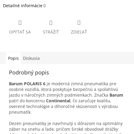
Detailné informácie
OPÝTAŤ SA
STRÁŽIŤ
ZDIEĽAŤ
Popis
Diskusia
Podrobný popis
Barum POLARIS 6
je moderná zimná pneumatika pre
osobné vozidlá, ktorá poskytuje bezpečnú a spoľahlivú
jazdu v náročných zimných podmienkach. Značka
Barum
patrí do koncernu
Continental
, čo zaručuje kvalitu,
overené technológie a dlhoročné skúsenosti s výrobou
pneumatík.
Dezén pneumatiky je navrhnutý s dôrazom na optimálny
záber na snehu a ľade, pričom široké obvodové drážky