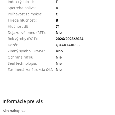
Index rýchlosti
:
T
Spotreba paliva
:
D
Priľnavosť za mokra
:
C
Trieda hlučnosti
:
B
Hlučnosť dB
:
71
Dojazdové pneu (RFT)
:
Nie
Rok výroby (DOT)
:
2026/2025/2024
Dezén
:
QUARTARIS 5
Zimný symbol 3PMSF
:
Áno
Ochrana ráfiku
:
Nie
Seal technológia
:
Nie
Zosilnená konštrukcia (XL)
:
Nie
Z
á
p
ä
Informácie pre vás
t
Ako nakupovať
i