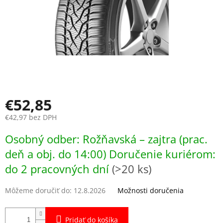
€52,85
€42,97 bez DPH
Jednotková
Osobný odber: Rožňavská – zajtra (prac.
cena:
deň a obj. do 14:00) Doručenie kuriérom:
do 2 pracovných dní
(>20 ks)
Môžeme doručiť do:
12.8.2026
Možnosti doručenia
Pridať do košíka