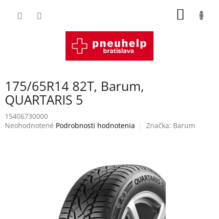
Prejsť
NÁKU
na
obsah
KOŠÍK
175/65R14 82T, Barum,
QUARTARIS 5
15406730000
Priemerné
Neohodnotené
Podrobnosti hodnotenia
Značka:
Barum
hodnotenie
produktu
je
0,0
z
5
hviezdičiek.