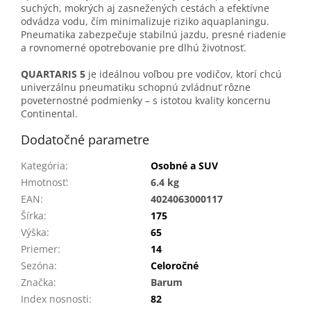
suchých, mokrých aj zasnežených cestách a efektívne
odvádza vodu, čím minimalizuje riziko aquaplaningu.
Pneumatika zabezpečuje stabilnú jazdu, presné riadenie
a rovnomerné opotrebovanie pre dlhú životnosť.
QUARTARIS 5
je ideálnou voľbou pre vodičov, ktorí chcú
univerzálnu pneumatiku schopnú zvládnuť rôzne
poveternostné podmienky – s istotou kvality koncernu
Continental.
Dodatočné parametre
Kategória
:
Osobné a SUV
Hmotnosť
:
6.4 kg
EAN
:
4024063000117
Šírka
:
175
Výška
:
65
Priemer
:
14
Sezóna
:
Celoročné
Značka
:
Barum
Index nosnosti
:
82