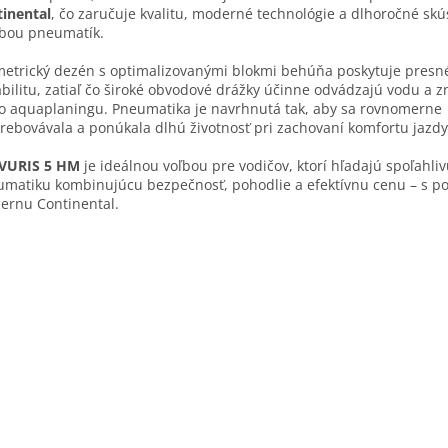
inental
, čo zaručuje kvalitu, moderné technológie a dlhoročné skú
bou pneumatík.
etrický dezén s optimalizovanými blokmi behúňa poskytuje presné
abilitu, zatiaľ čo široké obvodové drážky účinne odvádzajú vodu a z
ko aquaplaningu. Pneumatika je navrhnutá tak, aby sa rovnomerne
rebovávala a ponúkala dlhú životnosť pri zachovaní komfortu jazdy
VURIS 5 HM
je ideálnou voľbou pre vodičov, ktorí hľadajú spoľahliv
matiku kombinujúcu bezpečnosť, pohodlie a efektívnu cenu – s p
ernu Continental.