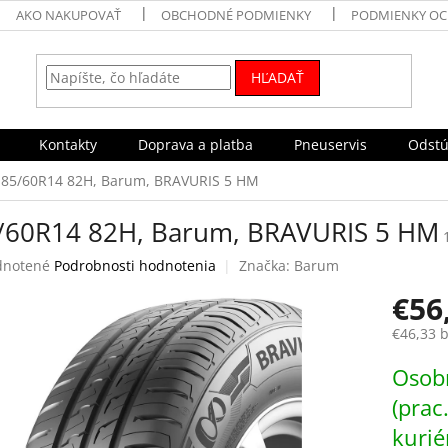
AKO NAKUPOVAŤ
OBCHODNÉ PODMIENKY
PODMIENKY OC
HĽADAŤ
Kontakty
Doprava a platba
Pneuservis
Odstú
185/60R14 82H, Barum, BRAVURIS 5 HM
/60R14 82H, Barum, BRAVURIS 5 HM
rné
notené
Podrobnosti hodnotenia
Značka:
Barum
enie
€56
tu
€46,33 
Jednotk
Osobn
cena:
čiek.
(prac
kurié