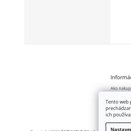
Z
á
p
ä
t
Informác
i
e
Ako nakup
Obchodné
Tento web 
Podmienky
prechádzan
osobných 
ich používa
Nastave