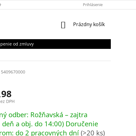
HRANY OSOBNÝCH ÚDAJOV
Prihlásenie
NÁKUPNÝ
Prázdny košík
KOŠÍK
penie od zmluvy
15409670000
,98
bez DPH
ová
ý odber: Rožňavská – zajtra
. deň a obj. do 14:00) Doručenie
rom: do 2 pracovných dní
(>20 ks)