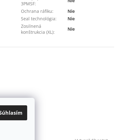
Nie
3PMSF
:
Ochrana ráfiku
:
Nie
Seal technológia
:
Nie
Zosilnená
Nie
konštrukcia (XL)
:
Súhlasím