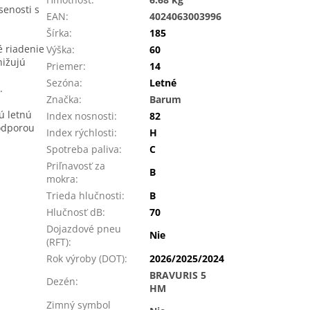
senosti s
EAN
:
4024063003996
Šírka
:
185
 riadenie
Výška
:
60
nižujú
Priemer
:
14
Sezóna
:
Letné
.
Značka
:
Barum
ú letnú
Index nosnosti
:
82
odporou
Index rýchlosti
:
H
Spotreba paliva
:
C
Priľnavosť za
B
mokra
:
Trieda hlučnosti
:
B
Hlučnosť dB
:
70
Dojazdové pneu
Nie
(RFT)
:
Rok výroby (DOT)
:
2026/2025/2024
BRAVURIS 5
Dezén
:
HM
Zimný symbol