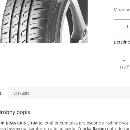
Môžeme 
Detailné
TLAČ
s
Diskusia
robný popis
um BRAVURIS 5 HM
je letná pneumatika pre osobné a rodinné vozid
áša bezpečnú, komfortnú a tichú jazdu. Značka
Barum
patrí do ko