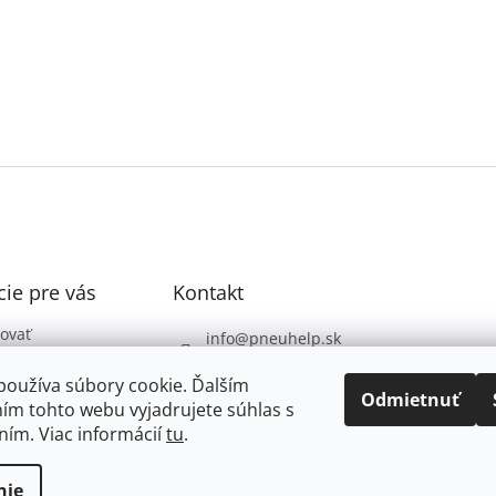
ie pre vás
Kontakt
ovať
info
@
pneuhelp.sk
 podmienky
+421 949 009 330
používa súbory cookie. Ďalším
 ochrany
Odmietnuť
ím tohto webu vyjadrujete súhlas s
údajov
ním. Viac informácií
tu
.
nie