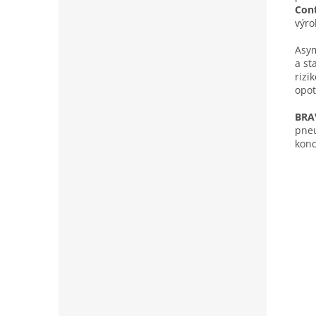
Cont
výro
Asym
a st
rizi
opot
BRA
pneu
konc