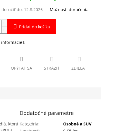
doručiť do:
12.8.2026
Možnosti doručenia
Pridať do košíka
 informácie
OPÝTAŤ SA
STRÁŽIŤ
ZDIEĽAŤ
Dodatočné parametre
lá, ktorá
Kategória
:
Osobné a SUV
ncernu
Hmotnosť
:
6.68 kg