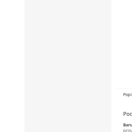
Popi
Pod
Bar
prin