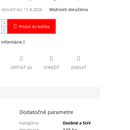
doručiť do:
11.8.2026
Možnosti doručenia
Pridať do košíka
 informácie
OPÝTAŤ SA
STRÁŽIŤ
ZDIEĽAŤ
Dodatočné parametre
Kategória
:
Osobné a SUV
Hmotnosť
:
7.55 kg