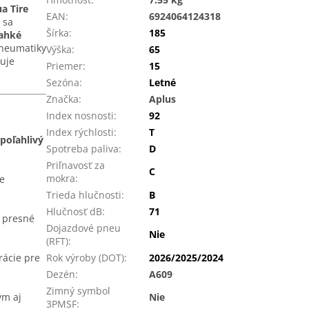
a Tire
EAN
:
6924064124318
 sa
Šírka
:
185
ľahké
Pneumatiky
Výška
:
65
uje
Priemer
:
15
Sezóna
:
Letné
Značka
:
Aplus
Index nosnosti
:
92
Index rýchlosti
:
T
poľahlivý
Spotreba paliva
:
D
Priľnavosť za
C
mokra
:
ne
Trieda hlučnosti
:
B
Hlučnosť dB
:
71
e presné
Dojazdové pneu
Nie
(RFT)
:
rácie pre
Rok výroby (DOT)
:
2026/2025/2024
Dezén
:
A609
Zimný symbol
ým aj
Nie
3PMSF
: