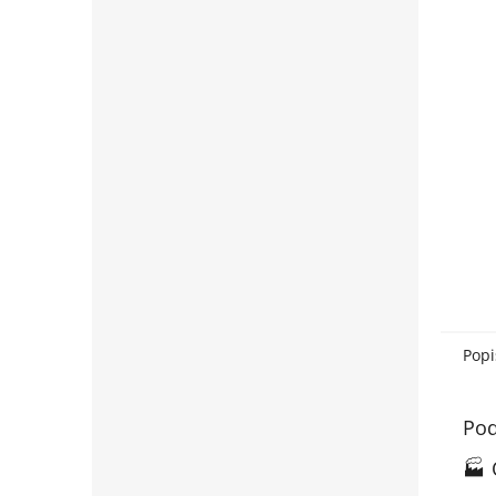
Popi
Pod
🏭 