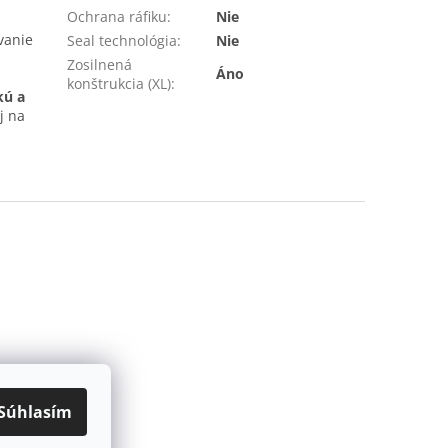
Ochrana ráfiku
:
Nie
vanie
Seal technológia
:
Nie
Zosilnená
Áno
konštrukcia (XL)
:
kú a
j na
Súhlasím