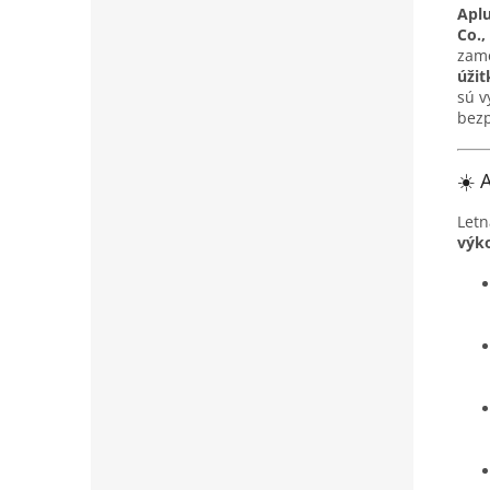
Aplu
Co.,
zam
úžit
sú v
bezp
☀️ 
Let
výk