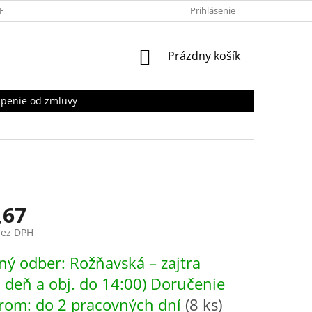
HRANY OSOBNÝCH ÚDAJOV
Prihlásenie
NÁKUPNÝ
Prázdny košík
KOŠÍK
penie od zmluvy
,67
bez DPH
ová
ý odber: Rožňavská – zajtra
. deň a obj. do 14:00) Doručenie
rom: do 2 pracovných dní
(8 ks)