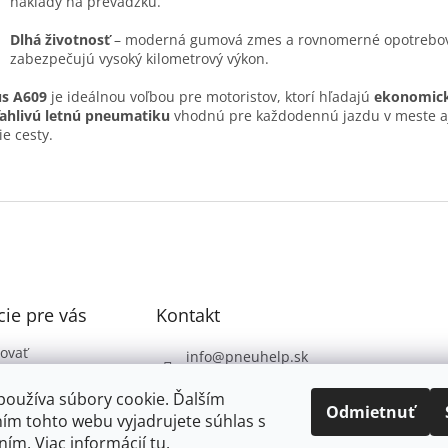
náklady na prevádzku.
Dlhá životnosť
– moderná gumová zmes a rovnomerné opotrebo
zabezpečujú vysoký kilometrový výkon.
us A609
je ideálnou voľbou pre motoristov, ktorí hľadajú
ekonomic
ahlivú letnú pneumatiku
vhodnú pre každodennú jazdu v meste a
ie cesty.
ie pre vás
Kontakt
ovať
info
@
pneuhelp.sk
 podmienky
+421 949 009 330
používa súbory cookie. Ďalším
 ochrany
Odmietnuť
ím tohto webu vyjadrujete súhlas s
údajov
ním. Viac informácií
tu
.