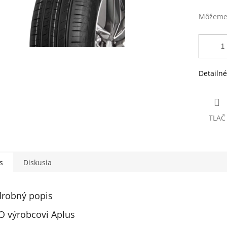
Môžeme 
Detailné
TLAČ
s
Diskusia
robný popis
O výrobcovi Aplus