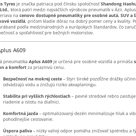
s Tyres
je značka patriaca pod čínsku spoločnosť
Shandong Haohu
 Ltd.
, ktorá patrí medzi najväčších výrobcov pneumatík v Ázii. Aplus
eriava na
cenovo dostupné pneumatiky pre osobné autá, SUV a 
kové vozidlá
, pričom kladie dôraz na dobrý pomer ceny a kvality. 
yrábané podľa medzinárodných a európskych štandardov, čo zaruč
ečnosť a spoľahlivosť pre bežných motoristov.
Aplus A609
ná pneumatika
Aplus A609
je určená pre osobné vozidlá a prináša
s
on a komfort
za priaznivú cenu.
Bezpečnosť na mokrej ceste
– štyri široké pozdĺžne drážky účin
odvádzajú vodu a znižujú riziko akvaplaningu.
Stabilita pri vyšších rýchlostiach
– pevné stredové rebro zaisťuj
riadenie a istotu na diaľnici.
Komfortná jazda
– optimalizovaný dezén minimalizuje hluk a vib
pohodlnejšie cestovanie.
Úspora paliva
– nízky valivý odpor pomáha znižovať spotrebu a t