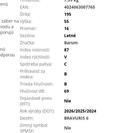
renú
EAN
:
4024063007765
Šírka
:
195
ý záber na
Výška
:
55
 vodu a
Priemer
:
16
dporujú
Sezóna
:
Letné
Značka
:
Barum
tnú
Index nosnosti
:
87
odporou
Index rýchlosti
:
V
Spotreba paliva
:
C
Priľnavosť za
B
mokra
:
Trieda hlučnosti
:
B
Hlučnosť dB
:
69
Dojazdové pneu
Nie
(RFT)
:
Rok výroby (DOT)
:
2026/2025/2024
Dezén
:
BRAVURIS 6
Zimný symbol
Nie
3PMSF
: