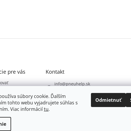
ie pre vás
Kontakt
ovať
info
@
pneuhelp.sk
 podmienky
+421 949 009 330
používa súbory cookie. Ďalším
 ochrany
Odmietnuť
ím tohto webu vyjadrujete súhlas s
údajov
ním. Viac informácií
tu
.
nie
dené.
Upraviť nastavenie cookies