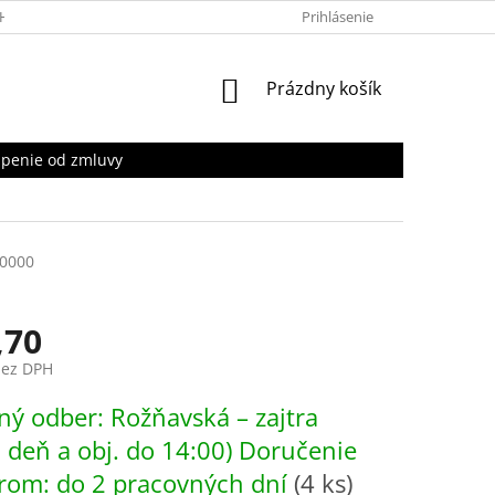
HRANY OSOBNÝCH ÚDAJOV
Prihlásenie
NÁKUPNÝ
Prázdny košík
KOŠÍK
penie od zmluvy
0000
,70
bez DPH
ová
ý odber: Rožňavská – zajtra
. deň a obj. do 14:00) Doručenie
rom: do 2 pracovných dní
(4 ks)