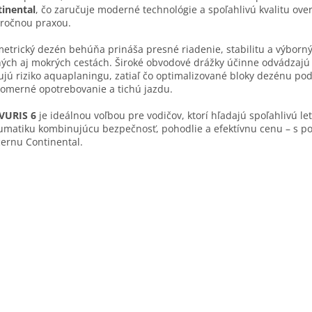
inental
, čo zaručuje moderné technológie a spoľahlivú kvalitu ove
ročnou praxou.
etrický dezén behúňa prináša presné riadenie, stabilitu a výborn
ých aj mokrých cestách. Široké obvodové drážky účinne odvádzajú
ujú riziko aquaplaningu, zatiaľ čo optimalizované bloky dezénu po
omerné opotrebovanie a tichú jazdu.
VURIS 6
je ideálnou voľbou pre vodičov, ktorí hľadajú spoľahlivú le
matiku kombinujúcu bezpečnosť, pohodlie a efektívnu cenu – s p
ernu Continental.