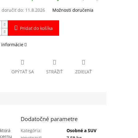
doručiť do:
11.8.2026
Možnosti doručenia
Pridať do košíka
 informácie
OPÝTAŤ SA
STRÁŽIŤ
ZDIEĽAŤ
Dodatočné parametre
ktorá
Kategória
:
Osobné a SUV
ncernu
Hmotnosť
:
7.59 kg