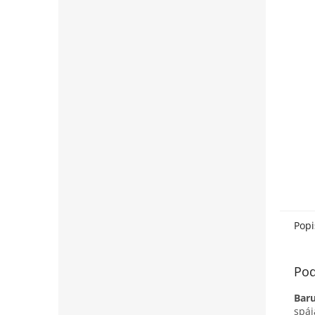
Popi
Pod
Bar
spáj