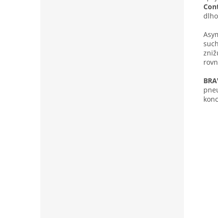
Cont
dlho
Asym
such
zniž
rovn
BRA
pneu
konc