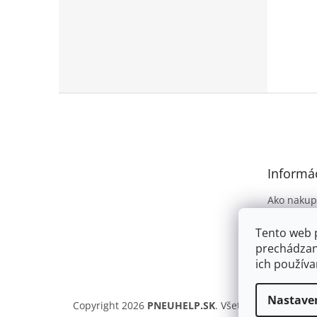
Z
á
p
ä
t
Informác
i
e
Ako nakup
Obchodné
Tento web 
Podmienky
prechádzan
osobných 
ich používa
Nastave
Copyright 2026
PNEUHELP.SK
. Všetky práva vyhra