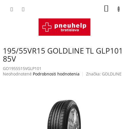
Prejsť
NÁKU
na
obsah
KOŠÍK
195/55VR15 GOLDLINE TL GLP101
85V
GO1955515VGLP101
Priemerné
Neohodnotené
Podrobnosti hodnotenia
Značka:
GOLDLINE
hodnotenie
produktu
je
0,0
z
5
hviezdičiek.