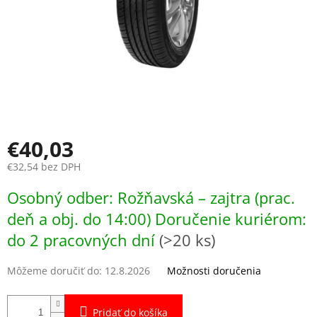
€40,03
€32,54 bez DPH
Jednotková
Osobný odber: Rožňavská – zajtra (prac.
cena:
deň a obj. do 14:00) Doručenie kuriérom:
do 2 pracovných dní
(>20 ks)
Môžeme doručiť do:
12.8.2026
Možnosti doručenia
Pridať do košíka