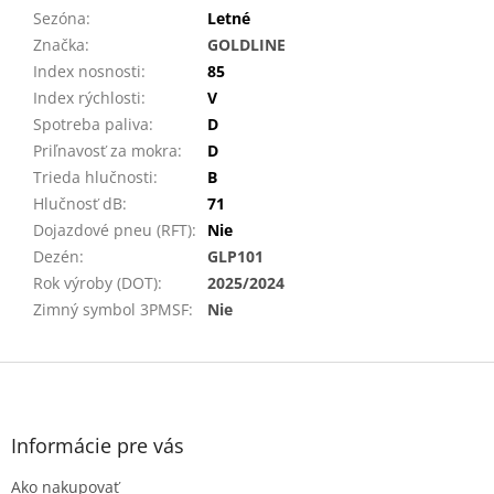
Sezóna
:
Letné
Značka
:
GOLDLINE
Index nosnosti
:
85
Index rýchlosti
:
V
Spotreba paliva
:
D
Priľnavosť za mokra
:
D
Trieda hlučnosti
:
B
Hlučnosť dB
:
71
Dojazdové pneu (RFT)
:
Nie
Dezén
:
GLP101
Rok výroby (DOT)
:
2025/2024
Zimný symbol 3PMSF
:
Nie
Z
á
p
ä
Informácie pre vás
t
Ako nakupovať
i