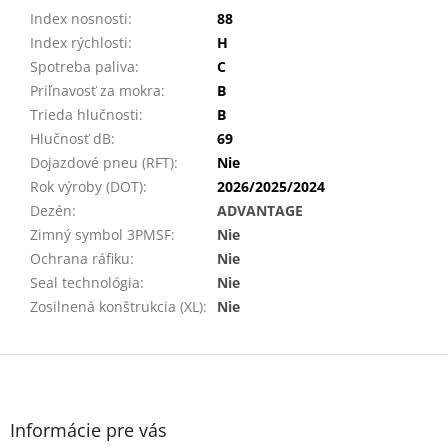
Index nosnosti
:
88
Index rýchlosti
:
H
Spotreba paliva
:
C
Priľnavosť za mokra
:
B
Trieda hlučnosti
:
B
Hlučnosť dB
:
69
Dojazdové pneu (RFT)
:
Nie
Rok výroby (DOT)
:
2026/2025/2024
Dezén
:
ADVANTAGE
Zimný symbol 3PMSF
:
Nie
Ochrana ráfiku
:
Nie
Seal technológia
:
Nie
Zosilnená konštrukcia (XL)
:
Nie
Z
á
p
ä
Informácie pre vás