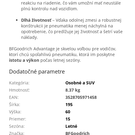
reakciu na riadenie, čo vám umožní mať neustále
plnú kontrolu nad vozidlom.
Dlhá životnosť
– Vďaka odolnej zmesi a robustnej
konštrukcii je pneumatika menej náchylná na
opotrebenie, čo predlžuje jej životnosť a šetrí vaše
náklady.
BFGoodrich Advantage je skvelou voľbou pre vodičov,
ktorí chcú spoľahlivú pneumatiku, ktorá im poskytne
istotu a výkon
počas letnej sezóny.
Dodatočné parametre
Kategória
:
Osobné a SUV
Hmotnosť
:
8.37 kg
EAN
:
3528705971458
Šírka
:
195
Výška
:
60
Priemer
:
15
Sezóna
:
Letné
Značka
:
BFGoodrich