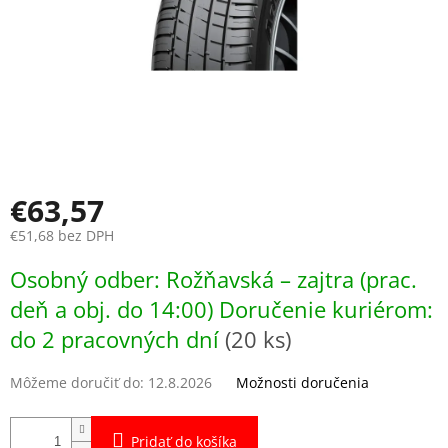
€63,57
€51,68 bez DPH
Jednotková
Osobný odber: Rožňavská – zajtra (prac.
cena:
deň a obj. do 14:00) Doručenie kuriérom:
do 2 pracovných dní
(20 ks)
Môžeme doručiť do:
12.8.2026
Možnosti doručenia
Pridať do košíka