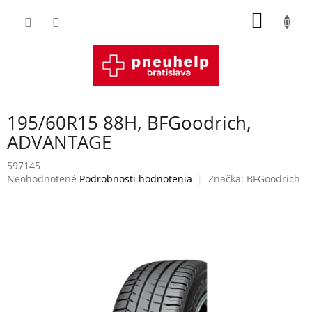
Prejsť
NÁKU
na
obsah
KOŠÍK
195/60R15 88H, BFGoodrich,
ADVANTAGE
597145
Priemerné
Neohodnotené
Podrobnosti hodnotenia
Značka:
BFGoodrich
hodnotenie
produktu
je
0,0
z
5
hviezdičiek.