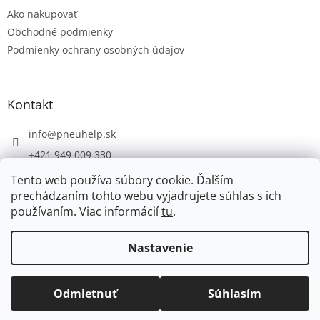
t
Ako nakupovať
i
e
Obchodné podmienky
Podmienky ochrany osobných údajov
Kontakt
info
@
pneuhelp.sk
+421 949 009 330
Tento web používa súbory cookie. Ďalším
prechádzaním tohto webu vyjadrujete súhlas s ich
používaním. Viac informácií
tu
.
Vytvoril Shoptet
Nastavenie
Copyright 2026
PNEUHELP.SK
. Všetky práva vyhradené.
Odmietnuť
Súhlasím
Upraviť nastavenie cookies