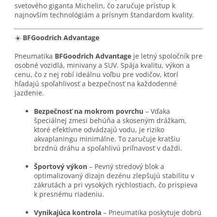
svetového giganta Michelin, čo zaručuje prístup k
najnovším technológiám a prísnym štandardom kvality.
☀️
BFGoodrich Advantage
Pneumatika
BFGoodrich Advantage
je letný spoločník pre
osobné vozidlá, minivany a SUV. Spája kvalitu, výkon a
cenu, čo z nej robí ideálnu voľbu pre vodičov, ktorí
hľadajú spoľahlivosť a bezpečnosť na každodenné
jazdenie.
Bezpečnosť na mokrom povrchu
– Vďaka
špeciálnej zmesi behúňa a skoseným drážkam,
ktoré efektívne odvádzajú vodu, je riziko
akvaplaningu minimálne. To zaručuje kratšiu
brzdnú dráhu a spoľahlivú priľnavosť v daždi.
Športový výkon
– Pevný stredový blok a
optimalizovaný dizajn dezénu zlepšujú stabilitu v
zákrutách a pri vysokých rýchlostiach, čo prispieva
k presnému riadeniu.
Vynikajúca kontrola
– Pneumatika poskytuje dobrú