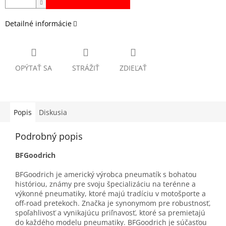
Detailné informácie
OPÝTAŤ SA
STRÁŽIŤ
ZDIEĽAŤ
Popis
Diskusia
Podrobný popis
BFGoodrich
BFGoodrich je americký výrobca pneumatík s bohatou
históriou, známy pre svoju špecializáciu na terénne a
výkonné pneumatiky, ktoré majú tradíciu v motošporte a
off-road pretekoch. Značka je synonymom pre robustnosť,
spoľahlivosť a vynikajúcu priľnavosť, ktoré sa premietajú
do každého modelu pneumatiky. BFGoodrich je súčasťou