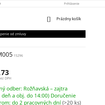
HRANY OSOBNÝCH ÚDAJOV
Prihlásenie
NÁKUPNÝ
Prázdny košík
KOŠÍK
penie od zmluvy
LM005
15296
,73
bez DPH
ová
ý odber: Rožňavská – zajtra
. deň a obj. do 14:00) Doručenie
rom: do 2 pracovných dní
(>20 ks)