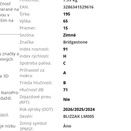
očnosť
EAN
:
3286341529616
amerané na
Šírka
:
195
bou v
jším na
Výška
:
65
Priemer
:
15
Sezóna
:
Zimné
Značka
:
Bridgestone
Index nosnosti
:
91
y značky a
Index rýchlosti
:
H
zimných
Spotreba paliva
:
C
Priľnavosť za
A
mokra
:
 a 3D
Trieda hlučnosti
:
B
Hlučnosť dB
:
71
i NanoPro-
Dojazdové pneu
 daždi.
Nie
(RFT)
:
Rok výroby (DOT)
:
2026/2025/2024
úcií.
Dezén
:
BLIZZAK LM005
Zimný symbol
je nízku
Áno
3PMSF
: