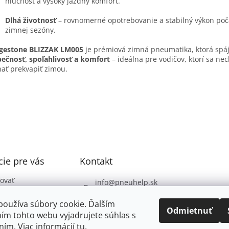
hlučnosť a vysoký jazdný komfort.
Dlhá životnosť
– rovnomerné opotrebovanie a stabilný výkon poča
zimnej sezóny.
dgestone BLIZZAK LM005
je prémiová zimná pneumatika, ktorá spá
ečnosť, spoľahlivosť a komfort
– ideálna pre vodičov, ktorí sa ne
ať prekvapiť zimou.
ie pre vás
Kontakt
ovať
info
@
pneuhelp.sk
 podmienky
+421 949 009 330
používa súbory cookie. Ďalším
 ochrany
Odmietnuť
ím tohto webu vyjadrujete súhlas s
údajov
ním. Viac informácií
tu
.