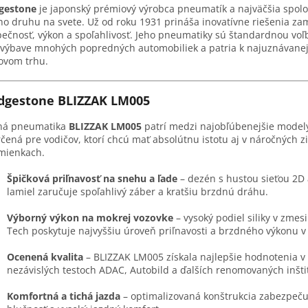
dgestone
je japonský prémiový výrobca pneumatík a najväčšia spol
ho druhu na svete. Už od roku 1931 prináša inovatívne riešenia z
ečnosť, výkon a spoľahlivosť. Jeho pneumatiky sú štandardnou voľ
výbave mnohých popredných automobiliek a patria k najuznávane
ovom trhu.
dgestone BLIZZAK LM005
ná pneumatika
BLIZZAK LM005
patrí medzi najobľúbenejšie model
rčená pre vodičov, ktorí chcú mať absolútnu istotu aj v náročných 
mienkach.
Špičková priľnavosť na snehu a ľade
– dezén s hustou sieťou 2D
lamiel zaručuje spoľahlivý záber a kratšiu brzdnú dráhu.
Výborný výkon na mokrej vozovke
– vysoký podiel siliky v zmes
Tech poskytuje najvyššiu úroveň priľnavosti a brzdného výkonu v
Ocenená kvalita
– BLIZZAK LM005 získala najlepšie hodnotenia v
nezávislých testoch ADAC, Autobild a ďalších renomovaných inštit
Komfortná a tichá jazda
– optimalizovaná konštrukcia zabezpeču