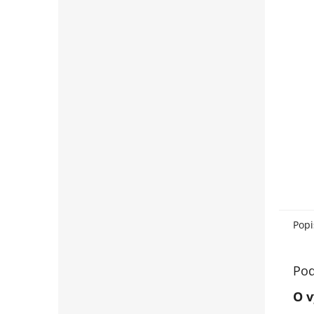
Popi
Pod
O v