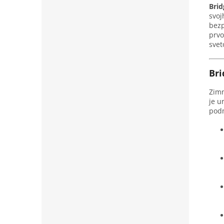
Bri
svoj
bezp
prvo
svet
Bri
Zim
je u
pod