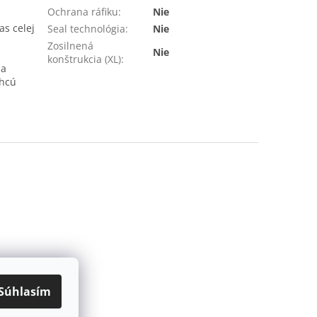
Ochrana ráfiku
:
Nie
s celej
Seal technológia
:
Nie
Zosilnená
Nie
konštrukcia (XL)
:
ja
chcú
Súhlasím