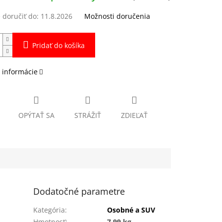
doručiť do:
11.8.2026
Možnosti doručenia
Pridať do košíka
 informácie
OPÝTAŤ SA
STRÁŽIŤ
ZDIEĽAŤ
Dodatočné parametre
Kategória
:
Osobné a SUV
Hmotnosť
:
7.99 kg