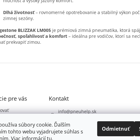
hlučnosť a vysoký jazdný komfort.
Dlhá životnosť
– rovnomerné opotrebovanie a stabilný výkon poča
zimnej sezóny.
dgestone BLIZZAK LM005
je prémiová zimná pneumatika, ktorá spá
ečnosť, spoľahlivosť a komfort
– ideálna pre vodičov, ktorí sa ne
ať prekvapiť zimou.
ie pre vás
Kontakt
ovať
info
@
pneuhelp.sk
 podmienky
+421 949 009 330
používa súbory cookie. Ďalším
 ochrany
Odmietnuť
ím tohto webu vyjadrujete súhlas s
údajov
ním. Viac informácií
tu
.