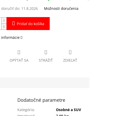
doručiť do:
11.8.2026
Možnosti doručenia
Pridať do košíka
 informácie
OPÝTAŤ SA
STRÁŽIŤ
ZDIEĽAŤ
Dodatočné parametre
Kategória
:
Osobné a SUV
Hmotnosť
:
7.99 kg