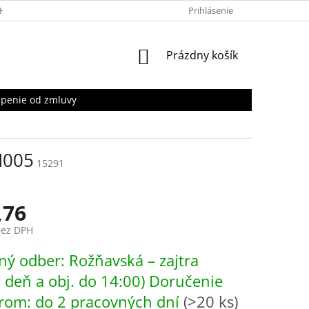
HRANY OSOBNÝCH ÚDAJOV
Prihlásenie
NÁKUPNÝ
Prázdny košík
KOŠÍK
penie od zmluvy
M005
15291
,76
bez DPH
ová
ý odber: Rožňavská – zajtra
. deň a obj. do 14:00) Doručenie
rom: do 2 pracovných dní
(>20 ks)