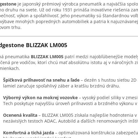
dgestone
je japonský prémiový výrobca pneumatík a najväčšia spol
ho druhu na svete. Už od roku 1931 prináša inovatívne riešenia z
ečnosť, výkon a spoľahlivosť. Jeho pneumatiky sú štandardnou voľ
výbave mnohých popredných automobiliek a patria k najuznávane
ovom trhu.
dgestone BLIZZAK LM005
ná pneumatika
BLIZZAK LM005
patrí medzi najobľúbenejšie model
rčená pre vodičov, ktorí chcú mať absolútnu istotu aj v náročných 
mienkach.
Špičková priľnavosť na snehu a ľade
– dezén s hustou sieťou 2D
lamiel zaručuje spoľahlivý záber a kratšiu brzdnú dráhu.
Výborný výkon na mokrej vozovke
– vysoký podiel siliky v zmes
Tech poskytuje najvyššiu úroveň priľnavosti a brzdného výkonu v
Ocenená kvalita
– BLIZZAK LM005 získala najlepšie hodnotenia v
nezávislých testoch ADAC, Autobild a ďalších renomovaných inštit
Komfortná a tichá jazda
– optimalizovaná konštrukcia zabezpeču