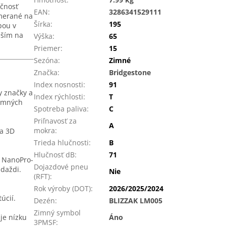
očnosť
EAN
:
3286341529111
amerané na
Šírka
:
195
bou v
jším na
Výška
:
65
Priemer
:
15
Sezóna
:
Zimné
Značka
:
Bridgestone
Index nosnosti
:
91
y značky a
Index rýchlosti
:
T
zimných
Spotreba paliva
:
C
Priľnavosť za
A
mokra
:
 a 3D
Trieda hlučnosti
:
B
Hlučnosť dB
:
71
i NanoPro-
Dojazdové pneu
 daždi.
Nie
(RFT)
:
Rok výroby (DOT)
:
2026/2025/2024
úcií.
Dezén
:
BLIZZAK LM005
Zimný symbol
je nízku
Áno
3PMSF
: