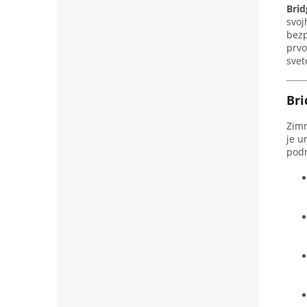
Bri
svoj
bezp
prvo
svet
Bri
Zim
je u
pod