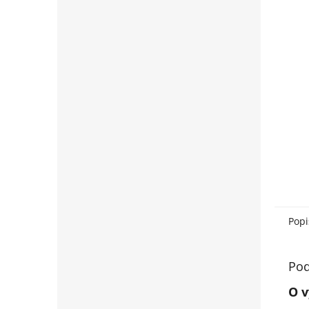
Popi
Pod
O v