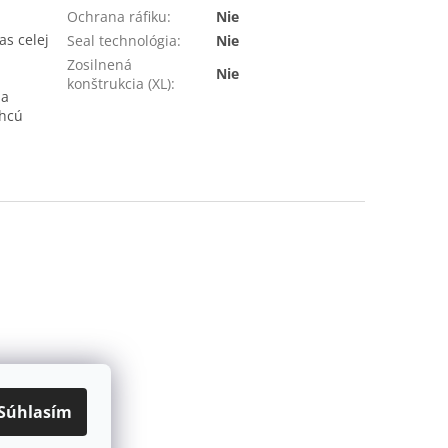
Ochrana ráfiku
:
Nie
s celej
Seal technológia
:
Nie
Zosilnená
Nie
konštrukcia (XL)
:
ja
chcú
Súhlasím